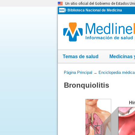
Omita
Un sitio oficial del Gobierno de Estados Un
y
Biblioteca Nacional de Medicina
vaya
al
Contenido
Temas de salud
Medicinas 
Usted
Página Principal
→
Enciclopedia médica
está
Bronquiolitis
aquí: