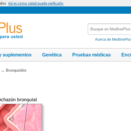
idos
Así es como usted puede verificarlo
Busque
en
MedlinePlus
Acerca de MedlinePlu
y suplementos
Genética
Pruebas médicas
Enc
→
Bronquiolitis