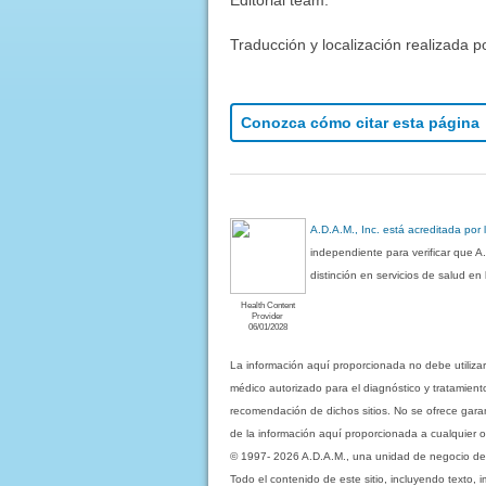
Traducción y localización realizada p
Conozca cómo citar esta página
A.D.A.M., Inc. está acreditada por
independiente para verificar que A
distinción en servicios de salud e
Health Content
Provider
06/01/2028
La información aquí proporcionada no debe utiliza
médico autorizado para el diagnóstico y tratamient
recomendación de dichos sitios. No se ofrece garant
de la información aquí proporcionada a cualquier o
© 1997- 2026 A.D.A.M., una unidad de negocio de Eb
Todo el contenido de este sitio, incluyendo texto, 