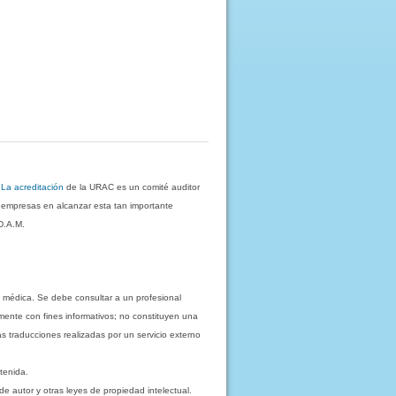
.
La acreditación
de la URAC es un comité auditor
s empresas en alcanzar esta tan importante
D.A.M.
 médica. Se debe consultar a un profesional
mente con fines informativos; no constituyen una
as traducciones realizadas por un servicio externo
tenida.
e autor y otras leyes de propiedad intelectual.