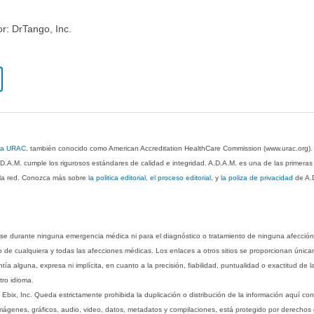
or: DrTango, Inc.
 la URAC
, también conocido como American Accreditation HealthCare Commission (www.urac.org)
.D.A.M. cumple los rigurosos estándares de calidad e integridad. A.D.A.M. es una de las primera
n la red. Conozca más sobre
la politica editorial, el proceso editorial
, y
la poliza de privacidad
de A.
rse durante ninguna emergencia médica ni para el diagnóstico o tratamiento de ninguna afección
o de cualquiera y todas las afecciones médicas. Los enlaces a otros sitios se proporcionan única
ía alguna, expresa ni implícita, en cuanto a la precisión, fiabilidad, puntualidad o exactitud de l
tro idioma.
ix, Inc. Queda estrictamente prohibida la duplicación o distribución de la información aquí con
imágenes, gráficos, audio, video, datos, metadatos y compilaciones, está protegido por derechos d