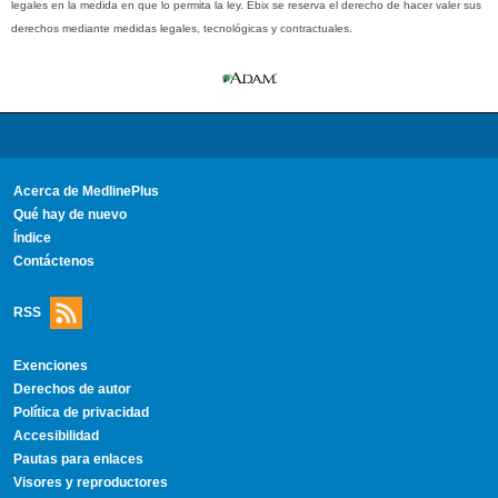
legales en la medida en que lo permita la ley. Ebix se reserva el derecho de hacer valer sus
derechos mediante medidas legales, tecnológicas y contractuales.
Acerca de MedlinePlus
Qué hay de nuevo
Índice
Contáctenos
RSS
Exenciones
Derechos de autor
Política de privacidad
Accesibilidad
Pautas para enlaces
Visores y reproductores