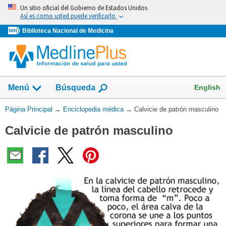
Omita
Un sitio oficial del Gobierno de Estados Unidos
y
Así es como usted puede verificarlo
vaya
Biblioteca Nacional de Medicina
al
Contenido
English
Menú
Búsqueda
Usted
Página Principal
→
Enciclopedia médica
→
Calvicie de patrón masculino
está
Calvicie de patrón masculino
aquí: