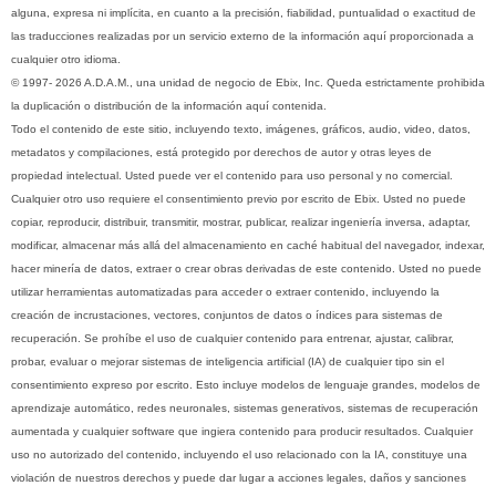
alguna, expresa ni implícita, en cuanto a la precisión, fiabilidad, puntualidad o exactitud de
las traducciones realizadas por un servicio externo de la información aquí proporcionada a
cualquier otro idioma.
© 1997- 2026 A.D.A.M., una unidad de negocio de Ebix, Inc. Queda estrictamente prohibida
la duplicación o distribución de la información aquí contenida.
Todo el contenido de este sitio, incluyendo texto, imágenes, gráficos, audio, video, datos,
metadatos y compilaciones, está protegido por derechos de autor y otras leyes de
propiedad intelectual. Usted puede ver el contenido para uso personal y no comercial.
Cualquier otro uso requiere el consentimiento previo por escrito de Ebix. Usted no puede
copiar, reproducir, distribuir, transmitir, mostrar, publicar, realizar ingeniería inversa, adaptar,
modificar, almacenar más allá del almacenamiento en caché habitual del navegador, indexar,
hacer minería de datos, extraer o crear obras derivadas de este contenido. Usted no puede
utilizar herramientas automatizadas para acceder o extraer contenido, incluyendo la
creación de incrustaciones, vectores, conjuntos de datos o índices para sistemas de
recuperación. Se prohíbe el uso de cualquier contenido para entrenar, ajustar, calibrar,
probar, evaluar o mejorar sistemas de inteligencia artificial (IA) de cualquier tipo sin el
consentimiento expreso por escrito. Esto incluye modelos de lenguaje grandes, modelos de
aprendizaje automático, redes neuronales, sistemas generativos, sistemas de recuperación
aumentada y cualquier software que ingiera contenido para producir resultados. Cualquier
uso no autorizado del contenido, incluyendo el uso relacionado con la IA, constituye una
violación de nuestros derechos y puede dar lugar a acciones legales, daños y sanciones