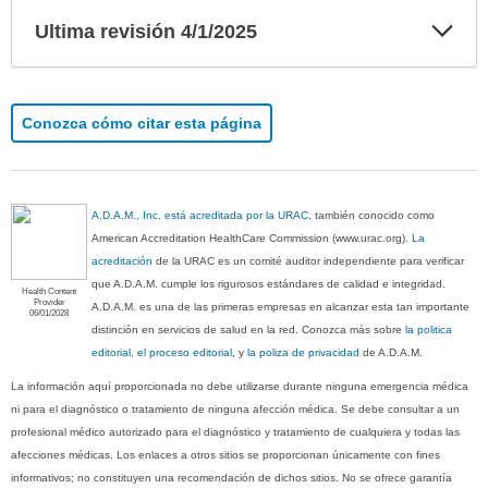
Exp
Ultima revisión 4/1/2025
sec
Conozca cómo citar esta página
A.D.A.M., Inc. está acreditada por la URAC
, también conocido como
American Accreditation HealthCare Commission (www.urac.org).
La
acreditación
de la URAC es un comité auditor independiente para verificar
que A.D.A.M. cumple los rigurosos estándares de calidad e integridad.
Health Content
Provider
A.D.A.M. es una de las primeras empresas en alcanzar esta tan importante
06/01/2028
distinción en servicios de salud en la red. Conozca más sobre
la politica
editorial, el proceso editorial
, y
la poliza de privacidad
de A.D.A.M.
La información aquí proporcionada no debe utilizarse durante ninguna emergencia médica
ni para el diagnóstico o tratamiento de ninguna afección médica. Se debe consultar a un
profesional médico autorizado para el diagnóstico y tratamiento de cualquiera y todas las
afecciones médicas. Los enlaces a otros sitios se proporcionan únicamente con fines
informativos; no constituyen una recomendación de dichos sitios. No se ofrece garantía