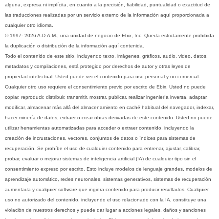
alguna, expresa ni implícita, en cuanto a la precisión, fiabilidad, puntualidad o exactitud de
las traducciones realizadas por un servicio externo de la información aquí proporcionada a
cualquier otro idioma.
© 1997- 2026 A.D.A.M., una unidad de negocio de Ebix, Inc. Queda estrictamente prohibida
la duplicación o distribución de la información aquí contenida.
Todo el contenido de este sitio, incluyendo texto, imágenes, gráficos, audio, video, datos,
metadatos y compilaciones, está protegido por derechos de autor y otras leyes de
propiedad intelectual. Usted puede ver el contenido para uso personal y no comercial.
Cualquier otro uso requiere el consentimiento previo por escrito de Ebix. Usted no puede
copiar, reproducir, distribuir, transmitir, mostrar, publicar, realizar ingeniería inversa, adaptar,
modificar, almacenar más allá del almacenamiento en caché habitual del navegador, indexar,
hacer minería de datos, extraer o crear obras derivadas de este contenido. Usted no puede
utilizar herramientas automatizadas para acceder o extraer contenido, incluyendo la
creación de incrustaciones, vectores, conjuntos de datos o índices para sistemas de
recuperación. Se prohíbe el uso de cualquier contenido para entrenar, ajustar, calibrar,
probar, evaluar o mejorar sistemas de inteligencia artificial (IA) de cualquier tipo sin el
consentimiento expreso por escrito. Esto incluye modelos de lenguaje grandes, modelos de
aprendizaje automático, redes neuronales, sistemas generativos, sistemas de recuperación
aumentada y cualquier software que ingiera contenido para producir resultados. Cualquier
uso no autorizado del contenido, incluyendo el uso relacionado con la IA, constituye una
violación de nuestros derechos y puede dar lugar a acciones legales, daños y sanciones