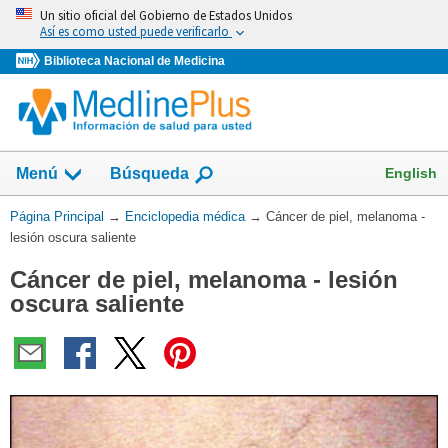
Omita
Un sitio oficial del Gobierno de Estados Unidos
y
Así es como usted puede verificarlo
vaya
Biblioteca Nacional de Medicina
al
Contenido
English
Menú
Búsqueda
Usted
Página Principal
→
Enciclopedia médica
→
Cáncer de piel, melanoma -
está
lesión oscura saliente
aquí:
Cáncer de piel, melanoma - lesión
oscura saliente