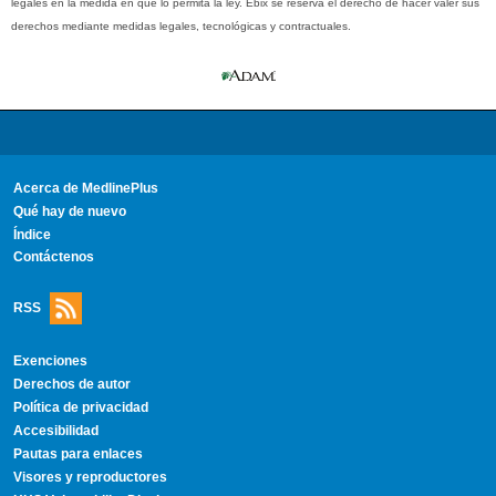
legales en la medida en que lo permita la ley. Ebix se reserva el derecho de hacer valer sus
derechos mediante medidas legales, tecnológicas y contractuales.
Acerca de MedlinePlus
Qué hay de nuevo
Índice
Contáctenos
RSS
Exenciones
Derechos de autor
Política de privacidad
Accesibilidad
Pautas para enlaces
Visores y reproductores