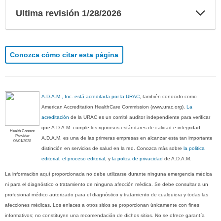
Exp
Ultima revisión 1/28/2026
sec
Conozca cómo citar esta página
A.D.A.M., Inc. está acreditada por la URAC
, también conocido como
American Accreditation HealthCare Commission (www.urac.org).
La
acreditación
de la URAC es un comité auditor independiente para verificar
que A.D.A.M. cumple los rigurosos estándares de calidad e integridad.
Health Content
Provider
A.D.A.M. es una de las primeras empresas en alcanzar esta tan importante
06/01/2028
distinción en servicios de salud en la red. Conozca más sobre
la politica
editorial, el proceso editorial
, y
la poliza de privacidad
de A.D.A.M.
La información aquí proporcionada no debe utilizarse durante ninguna emergencia médica
ni para el diagnóstico o tratamiento de ninguna afección médica. Se debe consultar a un
profesional médico autorizado para el diagnóstico y tratamiento de cualquiera y todas las
afecciones médicas. Los enlaces a otros sitios se proporcionan únicamente con fines
informativos; no constituyen una recomendación de dichos sitios. No se ofrece garantía