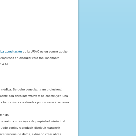
.
La acreditación
de la URAC es un comité auditor
s empresas en alcanzar esta tan importante
D.A.M.
 médica. Se debe consultar a un profesional
mente con fines informativos; no constituyen una
as traducciones realizadas por un servicio externo
tenida.
e autor y otras leyes de propiedad intelectual.
 copiar, reproducir, distribuir, transmitir,
acer minería de datos, extraer o crear obras