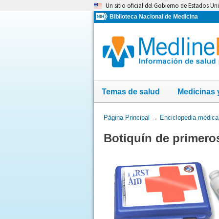
Omita
Un sitio oficial del Gobierno de Estados Un
y
Biblioteca Nacional de Medicina
vaya
al
Contenido
Temas de salud
Medicinas 
Usted
Página Principal
→
Enciclopedia médica
está
Botiquín de primeros
aquí: