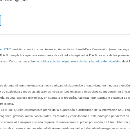
 la URAC
, también conocido como American Accreditation HealthCare Commission (www.urac.org)
.D.A.M. cumple los rigurosos estándares de calidad e integridad. A.D.A.M. es una de las primera
n la red. Conozca más sobre
la politica editorial, el proceso editorial
, y
la poliza de privacidad
de A.
rse durante ninguna emergencia médica ni para el diagnóstico o tratamiento de ninguna afección
o de cualquiera y todas las afecciones médicas. Los enlaces a otros sitios se proporcionan única
ía alguna, expresa ni implícita, en cuanto a la precisión, fiabilidad, puntualidad o exactitud de l
tro idioma.
ix, Inc. Queda estrictamente prohibida la duplicación o distribución de la información aquí con
imágenes, gráficos, audio, video, datos, metadatos y compilaciones, está protegido por derechos d
comercial. Cualquier otro uso requiere el consentimiento previo por escrito de Ebix. Usted no puede
ptar, modificar, almacenar más allá del almacenamiento en caché habitual del navegador, indexar, h