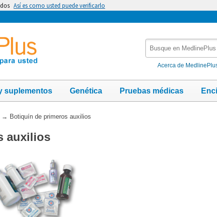
idos
Así es como usted puede verificarlo
Busque
en
MedlinePlus
Acerca de MedlinePlu
y suplementos
Genética
Pruebas médicas
Enc
→
Botiquín de primeros auxilios
 auxilios