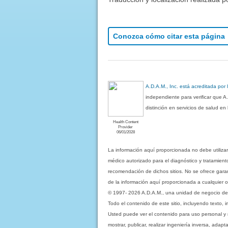
Conozca cómo citar esta página
A.D.A.M., Inc. está acreditada por
independiente para verificar que A
distinción en servicios de salud e
Health Content
Provider
06/01/2028
La información aquí proporcionada no debe utiliza
médico autorizado para el diagnóstico y tratamient
recomendación de dichos sitios. No se ofrece garant
de la información aquí proporcionada a cualquier o
© 1997- 2026 A.D.A.M., una unidad de negocio de Eb
Todo el contenido de este sitio, incluyendo texto, 
Usted puede ver el contenido para uso personal y no 
mostrar, publicar, realizar ingeniería inversa, ada