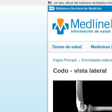
Omita
Un sitio oficial del Gobierno de Estados Un
y
Biblioteca Nacional de Medicina
vaya
al
Contenido
Temas de salud
Medicinas 
Usted
Página Principal
→
Enciclopedia médica
está
Codo - vista lateral
aquí: