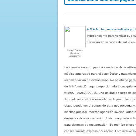
A.D.A.M., Inc. está acreditada por
independiente para verificar que A
distinción en servicios de salud e
Health Content
Provider
06/01/2028
La información aquí proporcionada no debe utiliza
médico autorizado para el diagnóstico y tratamient
recomendación de dichos sitios. No se ofrece garant
de la información aquí proporcionada a cualquier o
© 1997- 2026 A.D.A.M., una unidad de negocio de Eb
Todo el contenido de este sitio, incluyendo texto, 
Usted puede ver el contenido para uso personal y no 
mostrar, publicar, realizar ingeniería inversa, ada
derivadas de este contenido. Usted no puede utiliz
para sistemas de recuperación. Se prohíbe el uso de c
consentimiento expreso por escrito. Esto incluye