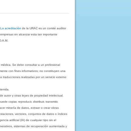
.
La acreditación
de la URAC es un comité auditor
s empresas en alcanzar esta tan importante
D.A.M.
 médica. Se debe consultar a un profesional
mente con fines informativos; no constituyen una
as traducciones realizadas por un servicio externo
tenida.
e autor y otras leyes de propiedad intelectual.
 copiar, reproducir, distribuir, transmitir,
acer minería de datos, extraer o crear obras
staciones, vectores, conjuntos de datos o índices
cia artificial (IA) de cualquier tipo sin el
enerativos, sistemas de recuperación aumentada y