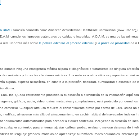
 la URAC
, también conocido como American Accreditation HealthCare Commission (www.urac.org)
.D.A.M. cumple los rigurosos estándares de calidad e integridad. A.D.A.M. es una de las primera
n la red. Conozca más sobre
la politica editorial, el proceso editorial
, y
la poliza de privacidad
de A.
rse durante ninguna emergencia médica ni para el diagnóstico o tratamiento de ninguna afección
o de cualquiera y todas las afecciones médicas. Los enlaces a otros sitios se proporcionan única
ía alguna, expresa ni implícita, en cuanto a la precisión, fiabilidad, puntualidad o exactitud de l
tro idioma.
ix, Inc. Queda estrictamente prohibida la duplicación o distribución de la información aquí con
imágenes, gráficos, audio, video, datos, metadatos y compilaciones, está protegido por derechos d
comercial. Cualquier otro uso requiere el consentimiento previo por escrito de Ebix. Usted no puede
ptar, modificar, almacenar más allá del almacenamiento en caché habitual del navegador, indexar, h
ar herramientas automatizadas para acceder o extraer contenido, incluyendo la creación de incru
ualquier contenido para entrenar, ajustar, calibrar, probar, evaluar o mejorar sistemas de inteligen
 modelos de lenguaje grandes, modelos de aprendizaje automático, redes neuronales, sistemas g