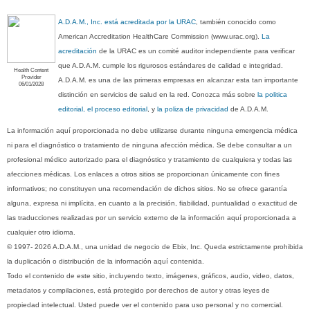
A.D.A.M., Inc. está acreditada por la URAC
, también conocido como
American Accreditation HealthCare Commission (www.urac.org).
La
acreditación
de la URAC es un comité auditor independiente para verificar
que A.D.A.M. cumple los rigurosos estándares de calidad e integridad.
Health Content
Provider
A.D.A.M. es una de las primeras empresas en alcanzar esta tan importante
06/01/2028
distinción en servicios de salud en la red. Conozca más sobre
la politica
editorial, el proceso editorial
, y
la poliza de privacidad
de A.D.A.M.
La información aquí proporcionada no debe utilizarse durante ninguna emergencia médica
ni para el diagnóstico o tratamiento de ninguna afección médica. Se debe consultar a un
profesional médico autorizado para el diagnóstico y tratamiento de cualquiera y todas las
afecciones médicas. Los enlaces a otros sitios se proporcionan únicamente con fines
informativos; no constituyen una recomendación de dichos sitios. No se ofrece garantía
alguna, expresa ni implícita, en cuanto a la precisión, fiabilidad, puntualidad o exactitud de
las traducciones realizadas por un servicio externo de la información aquí proporcionada a
cualquier otro idioma.
© 1997- 2026 A.D.A.M., una unidad de negocio de Ebix, Inc. Queda estrictamente prohibida
la duplicación o distribución de la información aquí contenida.
Todo el contenido de este sitio, incluyendo texto, imágenes, gráficos, audio, video, datos,
metadatos y compilaciones, está protegido por derechos de autor y otras leyes de
propiedad intelectual. Usted puede ver el contenido para uso personal y no comercial.