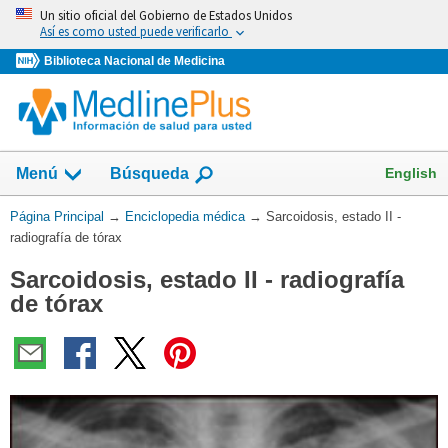
Omita
Un sitio oficial del Gobierno de Estados Unidos
y
Así es como usted puede verificarlo
vaya
Biblioteca Nacional de Medicina
al
Contenido
English
Menú
Búsqueda
Usted
Página Principal
→
Enciclopedia médica
→
Sarcoidosis, estado II -
está
radiografía de tórax
aquí:
Sarcoidosis, estado II - radiografía
de tórax