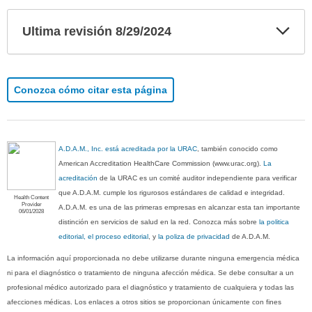
Exp
Ultima revisión 8/29/2024
sec
Conozca cómo citar esta página
A.D.A.M., Inc. está acreditada por la URAC
, también conocido como
American Accreditation HealthCare Commission (www.urac.org).
La
acreditación
de la URAC es un comité auditor independiente para verificar
que A.D.A.M. cumple los rigurosos estándares de calidad e integridad.
Health Content
Provider
A.D.A.M. es una de las primeras empresas en alcanzar esta tan importante
06/01/2028
distinción en servicios de salud en la red. Conozca más sobre
la politica
editorial, el proceso editorial
, y
la poliza de privacidad
de A.D.A.M.
La información aquí proporcionada no debe utilizarse durante ninguna emergencia médica
ni para el diagnóstico o tratamiento de ninguna afección médica. Se debe consultar a un
profesional médico autorizado para el diagnóstico y tratamiento de cualquiera y todas las
afecciones médicas. Los enlaces a otros sitios se proporcionan únicamente con fines