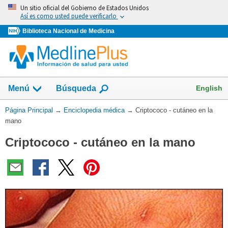
Omita
Un sitio oficial del Gobierno de Estados Unidos
y
Así es como usted puede verificarlo
vaya
Biblioteca Nacional de Medicina
al
Contenido
English
Menú
Búsqueda
Usted
Página Principal
→
Enciclopedia médica
→
Criptococo - cutáneo en la
está
mano
aquí:
Criptococo - cutáneo en la mano