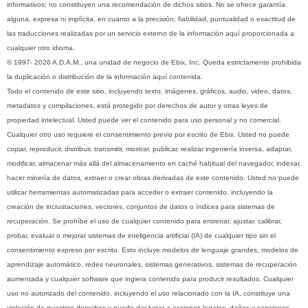
informativos; no constituyen una recomendación de dichos sitios. No se ofrece garantía
alguna, expresa ni implícita, en cuanto a la precisión, fiabilidad, puntualidad o exactitud de
las traducciones realizadas por un servicio externo de la información aquí proporcionada a
cualquier otro idioma.
© 1997- 2026 A.D.A.M., una unidad de negocio de Ebix, Inc. Queda estrictamente prohibida
la duplicación o distribución de la información aquí contenida.
Todo el contenido de este sitio, incluyendo texto, imágenes, gráficos, audio, video, datos,
metadatos y compilaciones, está protegido por derechos de autor y otras leyes de
propiedad intelectual. Usted puede ver el contenido para uso personal y no comercial.
Cualquier otro uso requiere el consentimiento previo por escrito de Ebix. Usted no puede
copiar, reproducir, distribuir, transmitir, mostrar, publicar, realizar ingeniería inversa, adaptar,
modificar, almacenar más allá del almacenamiento en caché habitual del navegador, indexar,
hacer minería de datos, extraer o crear obras derivadas de este contenido. Usted no puede
utilizar herramientas automatizadas para acceder o extraer contenido, incluyendo la
creación de incrustaciones, vectores, conjuntos de datos o índices para sistemas de
recuperación. Se prohíbe el uso de cualquier contenido para entrenar, ajustar, calibrar,
probar, evaluar o mejorar sistemas de inteligencia artificial (IA) de cualquier tipo sin el
consentimiento expreso por escrito. Esto incluye modelos de lenguaje grandes, modelos de
aprendizaje automático, redes neuronales, sistemas generativos, sistemas de recuperación
aumentada y cualquier software que ingiera contenido para producir resultados. Cualquier
uso no autorizado del contenido, incluyendo el uso relacionado con la IA, constituye una
violación de nuestros derechos y puede dar lugar a acciones legales, daños y sanciones