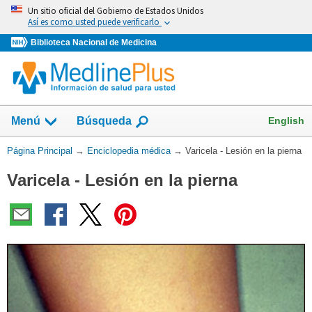
Omita
Un sitio oficial del Gobierno de Estados Unidos
y
Así es como usted puede verificarlo
vaya
Biblioteca Nacional de Medicina
al
Contenido
English
Menú
Búsqueda
Usted
Página Principal
→
Enciclopedia médica
→
Varicela - Lesión en la pierna
está
Varicela - Lesión en la pierna
aquí: