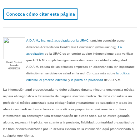
Conozca cómo citar esta página
A.D.A.M., Inc. está acreditada por la URAC
, también conocido como
American Accreditation HealthCare Commission (www.urac.org).
La
acreditación
de la URAC es un comité auditor independiente para verificar
que A.D.A.M. cumple los rigurosos estándares de calidad e integridad.
Health Content
Provider
A.D.A.M. es una de las primeras empresas en alcanzar esta tan importante
06/01/2028
distinción en servicios de salud en la red. Conozca más sobre
la politica
editorial, el proceso editorial
, y
la poliza de privacidad
de A.D.A.M.
La información aquí proporcionada no debe utilizarse durante ninguna emergencia médica
ni para el diagnóstico o tratamiento de ninguna afección médica. Se debe consultar a un
profesional médico autorizado para el diagnóstico y tratamiento de cualquiera y todas las
afecciones médicas. Los enlaces a otros sitios se proporcionan únicamente con fines
informativos; no constituyen una recomendación de dichos sitios. No se ofrece garantía
alguna, expresa ni implícita, en cuanto a la precisión, fiabilidad, puntualidad o exactitud de
las traducciones realizadas por un servicio externo de la información aquí proporcionada a
cualquier otro idioma.