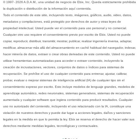
© 1997- 2026 A.D.A.M., una unidad de negocio de Ebix, Inc. Queda estrictamente prohibida
la duplicación o distribución de la información aquí contenida.
Todo el contenido de este sitio, incluyendo texto, imágenes, gráficos, audio, video, datos,
metadatos y compilaciones, está protegido por derechos de autor y otras leyes de
propiedad intelectual. Usted puede ver el contenido para uso personal y no comercial.
Cualquier otro uso requiere el consentimiento previo por escrito de Ebix. Usted no puede
copiar, reproducir, distribuir, transmitir, mostrar, publicar, realizar ingeniería inversa, adaptar,
modificar, almacenar más allá del almacenamiento en caché habitual del navegador, indexar,
hacer minería de datos, extraer o crear obras derivadas de este contenido. Usted no puede
utilizar herramientas automatizadas para acceder o extraer contenido, incluyendo la
creación de incrustaciones, vectores, conjuntos de datos o índices para sistemas de
recuperación. Se prohíbe el uso de cualquier contenido para entrenar, ajustar, calibrar,
probar, evaluar o mejorar sistemas de inteligencia artificial (IA) de cualquier tipo sin el
consentimiento expreso por escrito. Esto incluye modelos de lenguaje grandes, modelos de
aprendizaje automático, redes neuronales, sistemas generativos, sistemas de recuperación
aumentada y cualquier software que ingiera contenido para producir resultados. Cualquier
uso no autorizado del contenido, incluyendo el uso relacionado con la IA, constituye una
violación de nuestros derechos y puede dar lugar a acciones legales, daños y sanciones
legales en la medida en que lo permita la ley. Ebix se reserva el derecho de hacer valer sus
derechos mediante medidas legales, tecnológicas y contractuales.