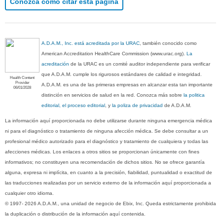
Conozca cómo citar esta página
A.D.A.M., Inc. está acreditada por la URAC
, también conocido como
American Accreditation HealthCare Commission (www.urac.org).
La
acreditación
de la URAC es un comité auditor independiente para verificar
que A.D.A.M. cumple los rigurosos estándares de calidad e integridad.
Health Content
Provider
A.D.A.M. es una de las primeras empresas en alcanzar esta tan importante
06/01/2028
distinción en servicios de salud en la red. Conozca más sobre
la politica
editorial, el proceso editorial
, y
la poliza de privacidad
de A.D.A.M.
La información aquí proporcionada no debe utilizarse durante ninguna emergencia médica
ni para el diagnóstico o tratamiento de ninguna afección médica. Se debe consultar a un
profesional médico autorizado para el diagnóstico y tratamiento de cualquiera y todas las
afecciones médicas. Los enlaces a otros sitios se proporcionan únicamente con fines
informativos; no constituyen una recomendación de dichos sitios. No se ofrece garantía
alguna, expresa ni implícita, en cuanto a la precisión, fiabilidad, puntualidad o exactitud de
las traducciones realizadas por un servicio externo de la información aquí proporcionada a
cualquier otro idioma.
© 1997- 2026 A.D.A.M., una unidad de negocio de Ebix, Inc. Queda estrictamente prohibida
la duplicación o distribución de la información aquí contenida.