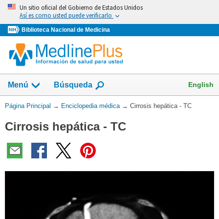
Omita
Un sitio oficial del Gobierno de Estados Unidos
y
Así es como usted puede verificarlo
vaya
Biblioteca Nacional de Medicina
al
Contenido
English
Menú
Búsqueda
Usted
Página Principal
→
Enciclopedia médica
→
Cirrosis hepática - TC
está
Cirrosis hepática - TC
aquí: