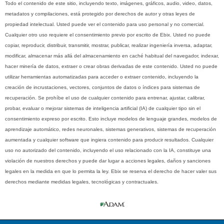
Todo el contenido de este sitio, incluyendo texto, imágenes, gráficos, audio, video, datos,
metadatos y compilaciones, está protegido por derechos de autor y otras leyes de
propiedad intelectual. Usted puede ver el contenido para uso personal y no comercial.
Cualquier otro uso requiere el consentimiento previo por escrito de Ebix. Usted no puede
copiar, reproducir, distribuir, transmitir, mostrar, publicar, realizar ingeniería inversa, adaptar,
modificar, almacenar más allá del almacenamiento en caché habitual del navegador, indexar,
hacer minería de datos, extraer o crear obras derivadas de este contenido. Usted no puede
utilizar herramientas automatizadas para acceder o extraer contenido, incluyendo la
creación de incrustaciones, vectores, conjuntos de datos o índices para sistemas de
recuperación. Se prohíbe el uso de cualquier contenido para entrenar, ajustar, calibrar,
probar, evaluar o mejorar sistemas de inteligencia artificial (IA) de cualquier tipo sin el
consentimiento expreso por escrito. Esto incluye modelos de lenguaje grandes, modelos de
aprendizaje automático, redes neuronales, sistemas generativos, sistemas de recuperación
aumentada y cualquier software que ingiera contenido para producir resultados. Cualquier
uso no autorizado del contenido, incluyendo el uso relacionado con la IA, constituye una
violación de nuestros derechos y puede dar lugar a acciones legales, daños y sanciones
legales en la medida en que lo permita la ley. Ebix se reserva el derecho de hacer valer sus
derechos mediante medidas legales, tecnológicas y contractuales.