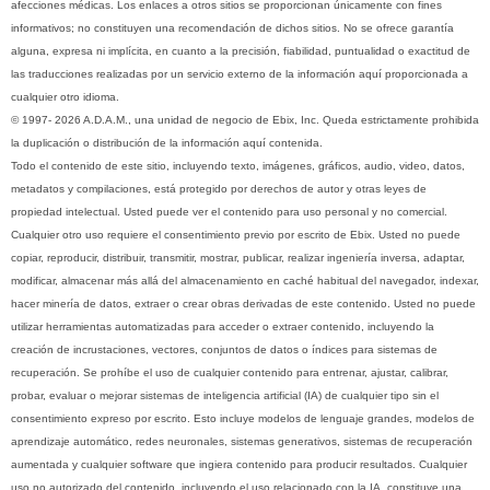
afecciones médicas. Los enlaces a otros sitios se proporcionan únicamente con fines
informativos; no constituyen una recomendación de dichos sitios. No se ofrece garantía
alguna, expresa ni implícita, en cuanto a la precisión, fiabilidad, puntualidad o exactitud de
las traducciones realizadas por un servicio externo de la información aquí proporcionada a
cualquier otro idioma.
© 1997- 2026 A.D.A.M., una unidad de negocio de Ebix, Inc. Queda estrictamente prohibida
la duplicación o distribución de la información aquí contenida.
Todo el contenido de este sitio, incluyendo texto, imágenes, gráficos, audio, video, datos,
metadatos y compilaciones, está protegido por derechos de autor y otras leyes de
propiedad intelectual. Usted puede ver el contenido para uso personal y no comercial.
Cualquier otro uso requiere el consentimiento previo por escrito de Ebix. Usted no puede
copiar, reproducir, distribuir, transmitir, mostrar, publicar, realizar ingeniería inversa, adaptar,
modificar, almacenar más allá del almacenamiento en caché habitual del navegador, indexar,
hacer minería de datos, extraer o crear obras derivadas de este contenido. Usted no puede
utilizar herramientas automatizadas para acceder o extraer contenido, incluyendo la
creación de incrustaciones, vectores, conjuntos de datos o índices para sistemas de
recuperación. Se prohíbe el uso de cualquier contenido para entrenar, ajustar, calibrar,
probar, evaluar o mejorar sistemas de inteligencia artificial (IA) de cualquier tipo sin el
consentimiento expreso por escrito. Esto incluye modelos de lenguaje grandes, modelos de
aprendizaje automático, redes neuronales, sistemas generativos, sistemas de recuperación
aumentada y cualquier software que ingiera contenido para producir resultados. Cualquier
uso no autorizado del contenido, incluyendo el uso relacionado con la IA, constituye una