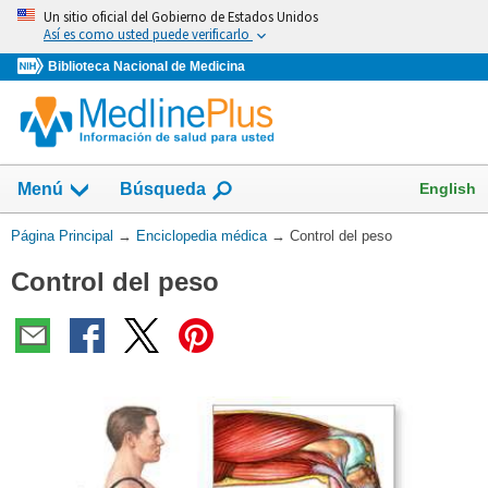
Omita
Un sitio oficial del Gobierno de Estados Unidos
y
Así es como usted puede verificarlo
vaya
Biblioteca Nacional de Medicina
al
Contenido
English
Menú
Búsqueda
Usted
Página Principal
→
Enciclopedia médica
→
Control del peso
está
Control del peso
aquí: