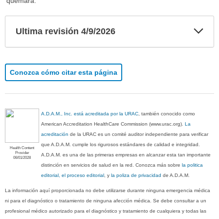
quemará.
Exp
Ultima revisión 4/9/2026
sec
Conozca cómo citar esta página
A.D.A.M., Inc. está acreditada por la URAC
, también conocido como
American Accreditation HealthCare Commission (www.urac.org).
La
acreditación
de la URAC es un comité auditor independiente para verificar
que A.D.A.M. cumple los rigurosos estándares de calidad e integridad.
Health Content
Provider
A.D.A.M. es una de las primeras empresas en alcanzar esta tan importante
06/01/2028
distinción en servicios de salud en la red. Conozca más sobre
la politica
editorial, el proceso editorial
, y
la poliza de privacidad
de A.D.A.M.
La información aquí proporcionada no debe utilizarse durante ninguna emergencia médica
ni para el diagnóstico o tratamiento de ninguna afección médica. Se debe consultar a un
profesional médico autorizado para el diagnóstico y tratamiento de cualquiera y todas las