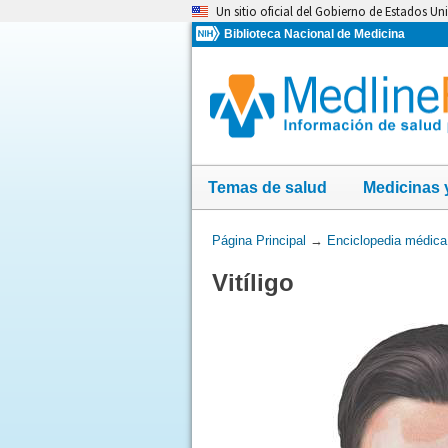
Omita
Un sitio oficial del Gobierno de Estados Un
y
Biblioteca Nacional de Medicina
vaya
al
Contenido
Temas de salud
Medicinas 
Usted
Página Principal
→
Enciclopedia médica
está
Vitíligo
aquí: