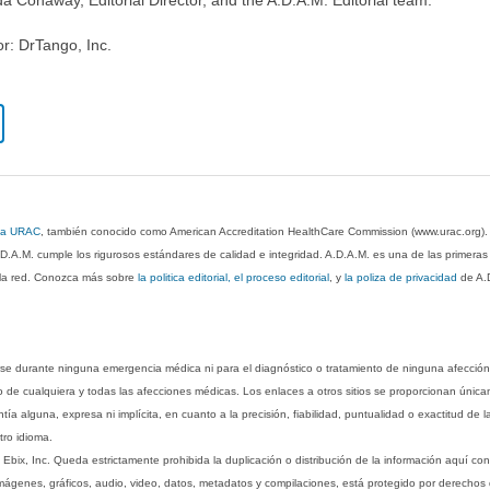
or: DrTango, Inc.
 la URAC
, también conocido como American Accreditation HealthCare Commission (www.urac.org)
.D.A.M. cumple los rigurosos estándares de calidad e integridad. A.D.A.M. es una de las primera
n la red. Conozca más sobre
la politica editorial, el proceso editorial
, y
la poliza de privacidad
de A.
rse durante ninguna emergencia médica ni para el diagnóstico o tratamiento de ninguna afección
o de cualquiera y todas las afecciones médicas. Los enlaces a otros sitios se proporcionan única
ía alguna, expresa ni implícita, en cuanto a la precisión, fiabilidad, puntualidad o exactitud de l
tro idioma.
ix, Inc. Queda estrictamente prohibida la duplicación o distribución de la información aquí con
imágenes, gráficos, audio, video, datos, metadatos y compilaciones, está protegido por derechos d