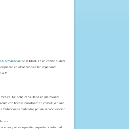
.
La acreditación
de la URAC es un comité auditor
s empresas en alcanzar esta tan importante
D.A.M.
 médica. Se debe consultar a un profesional
mente con fines informativos; no constituyen una
as traducciones realizadas por un servicio externo
tenida.
e autor y otras leyes de propiedad intelectual.