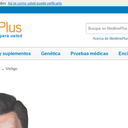
idos
Así es como usted puede verificarlo
Busque
en
MedlinePlus
Acerca de MedlinePlu
y suplementos
Genética
Pruebas médicas
Enc
→
Vitíligo