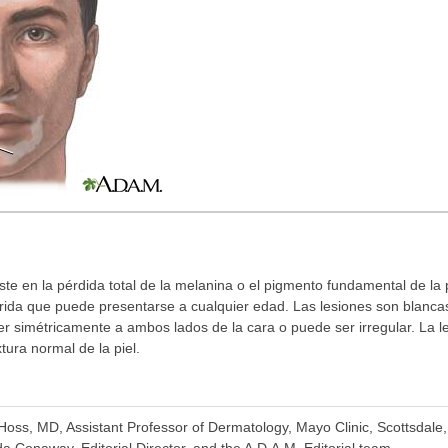
iste en la pérdida total de la melanina o el pigmento fundamental de la
rida que puede presentarse a cualquier edad. Las lesiones son blanca
er simétricamente a ambos lados de la cara o puede ser irregular. La lesi
ura normal de la piel.
 Hoss, MD, Assistant Professor of Dermatology, Mayo Clinic, Scottsdale
 Conaway, Editorial Director, and the A.D.A.M. Editorial team.