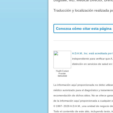
Traducción y localización realizada p
Conozca cómo citar esta página
A.D.A.M., Inc. está acreditada por
independiente para verificar que A
distinción en servicios de salud e
Health Content
Provider
06/01/2028
La información aquí proporcionada no debe utiliza
médico autorizado para el diagnóstico y tratamient
recomendación de dichos sitios. No se ofrece garant
de la información aquí proporcionada a cualquier o
© 1997- 2026 A.D.A.M., una unidad de negocio de Eb
Todo el contenido de este sitio, incluyendo texto, 