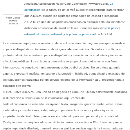
American Accreditation HealthCare Commission (www.urac.org).
La
acreditación
de la URAC es un comité auditor independiente para verificar
que A.D.A.M. cumple los rigurosos estándares de calidad e integridad.
Health Content
Provider
A.D.A.M. es una de las primeras empresas en alcanzar esta tan importante
06/01/2028
distinción en servicios de salud en la red. Conozca más sobre
la politica
editorial, el proceso editorial
, y
la poliza de privacidad
de A.D.A.M.
La información aquí proporcionada no debe utilizarse durante ninguna emergencia médica
ni para el diagnóstico o tratamiento de ninguna afección médica. Se debe consultar a un
profesional médico autorizado para el diagnóstico y tratamiento de cualquiera y todas las
afecciones médicas. Los enlaces a otros sitios se proporcionan únicamente con fines
informativos; no constituyen una recomendación de dichos sitios. No se ofrece garantía
alguna, expresa ni implícita, en cuanto a la precisión, fiabilidad, puntualidad o exactitud de
las traducciones realizadas por un servicio externo de la información aquí proporcionada a
cualquier otro idioma.
© 1997- 2026 A.D.A.M., una unidad de negocio de Ebix, Inc. Queda estrictamente prohibida
la duplicación o distribución de la información aquí contenida.
Todo el contenido de este sitio, incluyendo texto, imágenes, gráficos, audio, video, datos,
metadatos y compilaciones, está protegido por derechos de autor y otras leyes de
propiedad intelectual. Usted puede ver el contenido para uso personal y no comercial.
Cualquier otro uso requiere el consentimiento previo por escrito de Ebix. Usted no puede
copiar, reproducir, distribuir, transmitir, mostrar, publicar, realizar ingeniería inversa, adaptar,