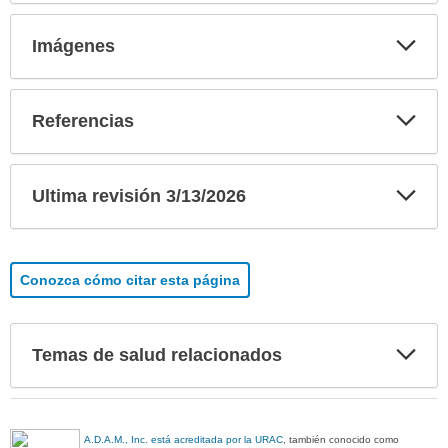
Exp
Imágenes
sec
Exp
Referencias
sec
Exp
Ultima revisión 3/13/2026
sec
Conozca cómo citar esta página
Exp
Temas de salud relacionados
sec
A.D.A.M., Inc. está acreditada por la URAC
, también conocido como