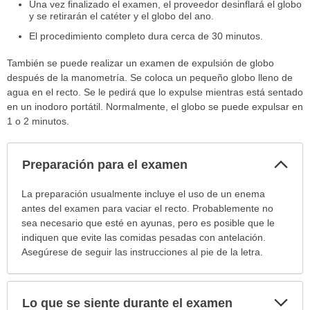
Una vez finalizado el examen, el proveedor desinflará el globo
y se retirarán el catéter y el globo del ano.
El procedimiento completo dura cerca de 30 minutos.
También se puede realizar un examen de expulsión de globo
después de la manometría. Se coloca un pequeño globo lleno de
agua en el recto. Se le pedirá que lo expulse mientras está sentado
en un inodoro portátil. Normalmente, el globo se puede expulsar en
1 o 2 minutos.
Col
Preparación para el examen
sec
Preparación
La preparación usualmente incluye el uso de un enema
para
antes del examen para vaciar el recto. Probablemente no
el
sea necesario que esté en ayunas, pero es posible que le
examen
indiquen que evite las comidas pesadas con antelación.
ha
Asegúrese de seguir las instrucciones al pie de la letra.
sido
extendido.
Exp
Lo que se siente durante el examen
sec