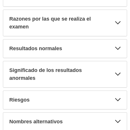
Razones por las que se realiza el
Exp
sec
examen
Exp
Resultados normales
sec
Significado de los resultados
Exp
sec
anormales
Exp
Riesgos
sec
Exp
Nombres alternativos
sec