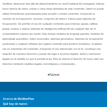
modificar, almacenar más allá del almacenamiento en caché habitual del navegador, indexar,
hacer minería de datos, extraer o crear obras derivadas de este contenido. Usted no puede
utilizar herramientas automatizadas para acceder o extraer contenido, incluyendo la
creación de incrustaciones, vectores, conjuntos de datos o índices para sistemas de
recuperación. Se prohíbe el uso de cualquier contenido para entrenar, ajustar, calibrar,
probar, evaluar o mejorar sistemas de inteligencia artificial (IA) de cualquier tipo sin el
consentimiento expreso por escrito. Esto incluye modelos de lenguaje grandes, modelos de
aprendizaje automático, redes neuronales, sistemas generativos, sistemas de recuperación
aumentada y cualquier software que ingiera contenido para producir resultados. Cualquier
uso no autorizado del contenido, incluyendo el uso relacionado con la IA, constituye una
violación de nuestros derechos y puede dar lugar a acciones legales, daños y sanciones
legales en la medida en que lo permita la ley. Ebix se reserva el derecho de hacer valer sus
derechos mediante medidas legales, tecnológicas y contractuales.
Acerca de MedlinePlus
Qué hay de nuevo