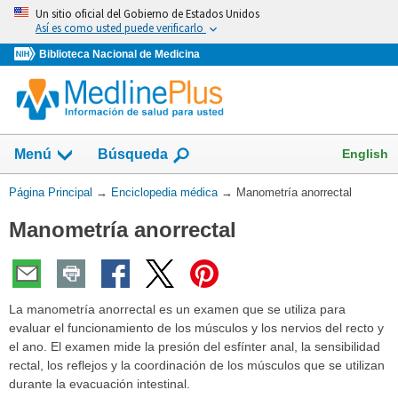
Omita
Un sitio oficial del Gobierno de Estados Unidos
y
Así es como usted puede verificarlo
vaya
Biblioteca Nacional de Medicina
al
Contenido
English
Menú
Búsqueda
Usted
Página Principal
→
Enciclopedia médica
→
Manometría anorrectal
está
Manometría anorrectal
aquí:
La manometría anorrectal es un examen que se utiliza para
evaluar el funcionamiento de los músculos y los nervios del recto y
el ano. El examen mide la presión del esfínter anal, la sensibilidad
rectal, los reflejos y la coordinación de los músculos que se utilizan
durante la evacuación intestinal.