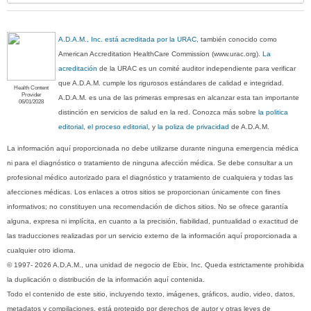
A.D.A.M., Inc. está acreditada por la URAC
, también conocido como
American Accreditation HealthCare Commission (www.urac.org).
La
acreditación
de la URAC es un comité auditor independiente para verificar
que A.D.A.M. cumple los rigurosos estándares de calidad e integridad.
Health Content
Provider
A.D.A.M. es una de las primeras empresas en alcanzar esta tan importante
06/01/2028
distinción en servicios de salud en la red. Conozca más sobre
la politica
editorial, el proceso editorial
, y
la poliza de privacidad
de A.D.A.M.
La información aquí proporcionada no debe utilizarse durante ninguna emergencia médica
ni para el diagnóstico o tratamiento de ninguna afección médica. Se debe consultar a un
profesional médico autorizado para el diagnóstico y tratamiento de cualquiera y todas las
afecciones médicas. Los enlaces a otros sitios se proporcionan únicamente con fines
informativos; no constituyen una recomendación de dichos sitios. No se ofrece garantía
alguna, expresa ni implícita, en cuanto a la precisión, fiabilidad, puntualidad o exactitud de
las traducciones realizadas por un servicio externo de la información aquí proporcionada a
cualquier otro idioma.
© 1997- 2026 A.D.A.M., una unidad de negocio de Ebix, Inc. Queda estrictamente prohibida
la duplicación o distribución de la información aquí contenida.
Todo el contenido de este sitio, incluyendo texto, imágenes, gráficos, audio, video, datos,
metadatos y compilaciones, está protegido por derechos de autor y otras leyes de