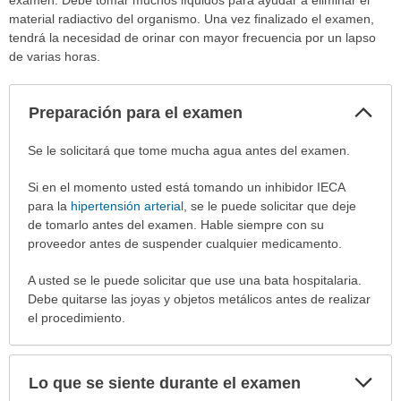
material radiactivo del organismo. Una vez finalizado el examen,
tendrá la necesidad de orinar con mayor frecuencia por un lapso
de varias horas.
Col
Preparación para el examen
sec
Preparación
Se le solicitará que tome mucha agua antes del examen.
para
Si en el momento usted está tomando un inhibidor IECA
el
para la
hipertensión arterial
, se le puede solicitar que deje
examen
de tomarlo antes del examen. Hable siempre con su
ha
proveedor antes de suspender cualquier medicamento.
sido
extendido.
A usted se le puede solicitar que use una bata hospitalaria.
Debe quitarse las joyas y objetos metálicos antes de realizar
el procedimiento.
Exp
Lo que se siente durante el examen
sec