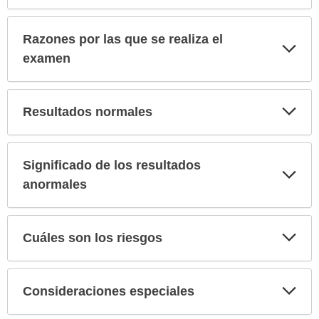
Razones por las que se realiza el
Exp
sec
examen
Exp
Resultados normales
sec
Significado de los resultados
Exp
sec
anormales
Exp
Cuáles son los riesgos
sec
Exp
Consideraciones especiales
sec