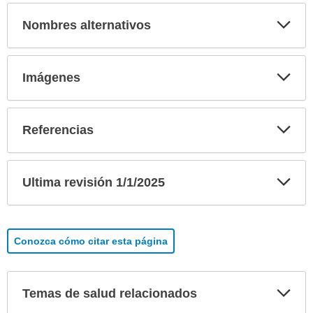
Exp
Nombres alternativos
sec
Exp
Imágenes
sec
Exp
Referencias
sec
Exp
Ultima revisión 1/1/2025
sec
Conozca cómo citar esta página
Exp
Temas de salud relacionados
sec