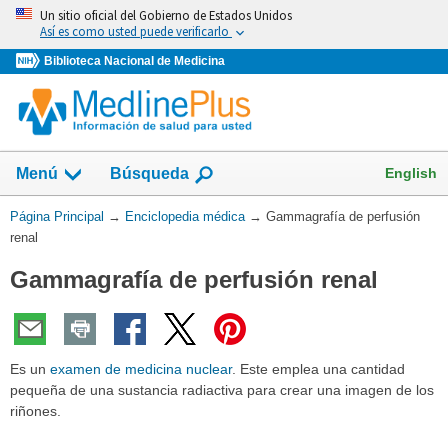
Omita
Un sitio oficial del Gobierno de Estados Unidos
y
Así es como usted puede verificarlo
vaya
Biblioteca Nacional de Medicina
al
Contenido
English
Menú
Búsqueda
Usted
Página Principal
→
Enciclopedia médica
→
Gammagrafía de perfusión
está
renal
aquí:
Gammagrafía de perfusión renal
Es un
examen de medicina nuclear
. Este emplea una cantidad
pequeña de una sustancia radiactiva para crear una imagen de los
riñones.