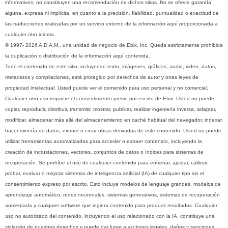
informativos; no constituyen una recomendación de dichos sitios. No se ofrece garantía
alguna, expresa ni implícita, en cuanto a la precisión, fiabilidad, puntualidad o exactitud de
las traducciones realizadas por un servicio externo de la información aquí proporcionada a
cualquier otro idioma.
© 1997- 2026 A.D.A.M., una unidad de negocio de Ebix, Inc. Queda estrictamente prohibida
la duplicación o distribución de la información aquí contenida.
Todo el contenido de este sitio, incluyendo texto, imágenes, gráficos, audio, video, datos,
metadatos y compilaciones, está protegido por derechos de autor y otras leyes de
propiedad intelectual. Usted puede ver el contenido para uso personal y no comercial.
Cualquier otro uso requiere el consentimiento previo por escrito de Ebix. Usted no puede
copiar, reproducir, distribuir, transmitir, mostrar, publicar, realizar ingeniería inversa, adaptar,
modificar, almacenar más allá del almacenamiento en caché habitual del navegador, indexar,
hacer minería de datos, extraer o crear obras derivadas de este contenido. Usted no puede
utilizar herramientas automatizadas para acceder o extraer contenido, incluyendo la
creación de incrustaciones, vectores, conjuntos de datos o índices para sistemas de
recuperación. Se prohíbe el uso de cualquier contenido para entrenar, ajustar, calibrar,
probar, evaluar o mejorar sistemas de inteligencia artificial (IA) de cualquier tipo sin el
consentimiento expreso por escrito. Esto incluye modelos de lenguaje grandes, modelos de
aprendizaje automático, redes neuronales, sistemas generativos, sistemas de recuperación
aumentada y cualquier software que ingiera contenido para producir resultados. Cualquier
uso no autorizado del contenido, incluyendo el uso relacionado con la IA, constituye una
violación de nuestros derechos y puede dar lugar a acciones legales, daños y sanciones