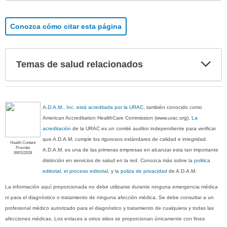
Conozca cómo citar esta página
Exp
Temas de salud relacionados
sec
A.D.A.M., Inc. está acreditada por la URAC
, también conocido como
American Accreditation HealthCare Commission (www.urac.org).
La
acreditación
de la URAC es un comité auditor independiente para verificar
que A.D.A.M. cumple los rigurosos estándares de calidad e integridad.
Health Content
Provider
A.D.A.M. es una de las primeras empresas en alcanzar esta tan importante
06/01/2028
distinción en servicios de salud en la red. Conozca más sobre
la politica
editorial, el proceso editorial
, y
la poliza de privacidad
de A.D.A.M.
La información aquí proporcionada no debe utilizarse durante ninguna emergencia médica
ni para el diagnóstico o tratamiento de ninguna afección médica. Se debe consultar a un
profesional médico autorizado para el diagnóstico y tratamiento de cualquiera y todas las
afecciones médicas. Los enlaces a otros sitios se proporcionan únicamente con fines