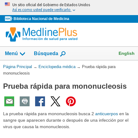
Omita
Un sitio oficial del Gobierno de Estados Unidos
y
Así es como usted puede verificarlo
vaya
Biblioteca Nacional de Medicina
al
Contenido
English
Menú
Búsqueda
Usted
Página Principal
→
Enciclopedia médica
→
Prueba rápida para
está
mononucleosis
aquí:
Prueba rápida para mononucleosis
La prueba rápida para mononucleosis busca 2
anticuerpos
en la
sangre que aparecen durante o después de una infección por el
virus que causa la mononucleosis.