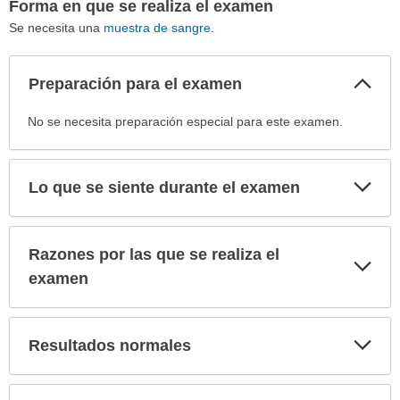
Forma en que se realiza el examen
Se necesita una
muestra de sangre
.
Col
Preparación para el examen
sec
Preparación
No se necesita preparación especial para este examen.
para
el
examen
Exp
Lo que se siente durante el examen
sec
ha
sido
extendido.
Razones por las que se realiza el
Exp
sec
examen
Exp
Resultados normales
sec