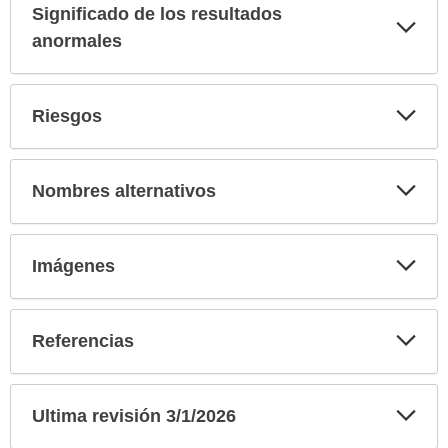
Significado de los resultados
Exp
sec
anormales
Exp
Riesgos
sec
Exp
Nombres alternativos
sec
Exp
Imágenes
sec
Exp
Referencias
sec
Exp
Ultima revisión 3/1/2026
sec