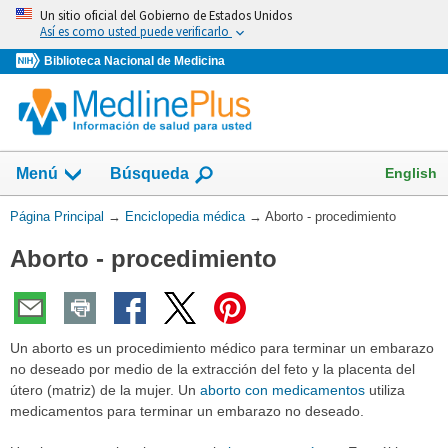
Omita
Un sitio oficial del Gobierno de Estados Unidos
y
Así es como usted puede verificarlo
vaya
Biblioteca Nacional de Medicina
al
Contenido
English
Menú
Búsqueda
Usted
Página Principal
→
Enciclopedia médica
→
Aborto - procedimiento
está
Aborto - procedimiento
aquí:
Un aborto es un procedimiento médico para terminar un embarazo
no deseado por medio de la extracción del feto y la placenta del
útero (matriz) de la mujer. Un
aborto con medicamentos
utiliza
medicamentos para terminar un embarazo no deseado.