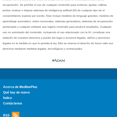
recuperación. Se prohíbe el uso de cualquier contenido para entrenar, ajustar, calibrar,
probar, evaluar o mejorar sistemas de inteligencia artificial (IA) de cualquier tipo sin el
consentimiento expreso por escrito. Esto incluye modelos de lenguaje grandes, modelos de
aprendizaje automático, redes neuronales, sistemas generativos, sistemas de recuperación
aumentada y cualquier software que ingiera contenido para producir resultados. Cualquier
uso no autorizado del contenido, incluyendo el uso relacionado con la IA, constituye una
violación de nuestros derechos y puede dar lugar a acciones legales, daños y sanciones
legales en la medida en que lo permita la ley. Ebix se reserva el derecho de hacer valer sus
derechos mediante medidas legales, tecnológicas y contractuales.
Acerca de MedlinePlus
Qué hay de nuevo
Índice
Contáctenos
RSS