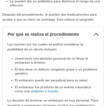
Le pueden dar un antibiótico para disminuir el riesgo de una
infección
Después del procedimiento, le pueden dar medicamentos para
ayudar a que su útero se contraiga. Esto reduce el sangrado.
Col
Por qué se realiza el procedimiento
sec
Por
Las razones por las cuales se podría considerar la
qué
posibilidad de un aborto incluyen:
se
Usted tomó una decisión personal de no llevar el
realiza
embarazo a término.
el
procedimiento
El feto tiene un defecto congénito grave o un problema
genético.
ha
sido
El embarazo puede ser perjudicial para su salud.
extendido.
El embarazo fue producto de un evento traumático
como una
violación o incesto
.
La decisión de terminar un embarazo es muy personal. Para
ayudarla a sopesar las opciones, analice sus sentimientos