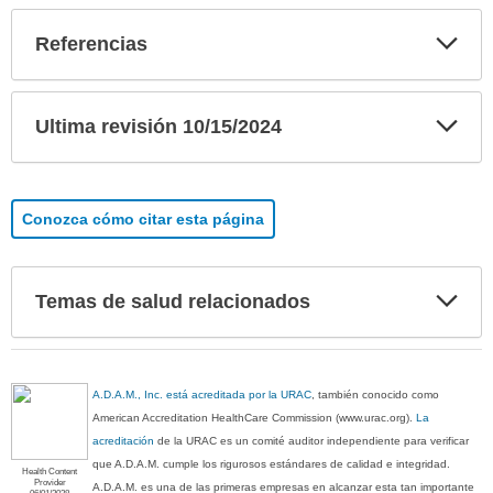
Exp
Referencias
sec
Exp
Ultima revisión 10/15/2024
sec
Conozca cómo citar esta página
Exp
Temas de salud relacionados
sec
A.D.A.M., Inc. está acreditada por la URAC
, también conocido como
American Accreditation HealthCare Commission (www.urac.org).
La
acreditación
de la URAC es un comité auditor independiente para verificar
que A.D.A.M. cumple los rigurosos estándares de calidad e integridad.
Health Content
Provider
A.D.A.M. es una de las primeras empresas en alcanzar esta tan importante