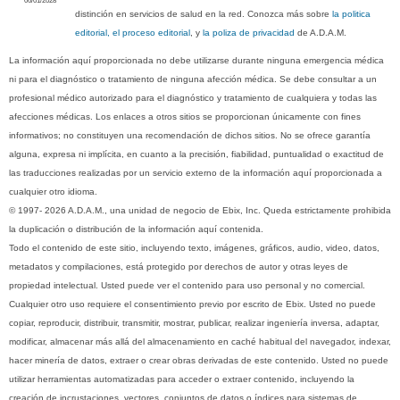
06/01/2028
distinción en servicios de salud en la red. Conozca más sobre
la politica
editorial, el proceso editorial
, y
la poliza de privacidad
de A.D.A.M.
La información aquí proporcionada no debe utilizarse durante ninguna emergencia médica
ni para el diagnóstico o tratamiento de ninguna afección médica. Se debe consultar a un
profesional médico autorizado para el diagnóstico y tratamiento de cualquiera y todas las
afecciones médicas. Los enlaces a otros sitios se proporcionan únicamente con fines
informativos; no constituyen una recomendación de dichos sitios. No se ofrece garantía
alguna, expresa ni implícita, en cuanto a la precisión, fiabilidad, puntualidad o exactitud de
las traducciones realizadas por un servicio externo de la información aquí proporcionada a
cualquier otro idioma.
© 1997- 2026 A.D.A.M., una unidad de negocio de Ebix, Inc. Queda estrictamente prohibida
la duplicación o distribución de la información aquí contenida.
Todo el contenido de este sitio, incluyendo texto, imágenes, gráficos, audio, video, datos,
metadatos y compilaciones, está protegido por derechos de autor y otras leyes de
propiedad intelectual. Usted puede ver el contenido para uso personal y no comercial.
Cualquier otro uso requiere el consentimiento previo por escrito de Ebix. Usted no puede
copiar, reproducir, distribuir, transmitir, mostrar, publicar, realizar ingeniería inversa, adaptar,
modificar, almacenar más allá del almacenamiento en caché habitual del navegador, indexar,
hacer minería de datos, extraer o crear obras derivadas de este contenido. Usted no puede
utilizar herramientas automatizadas para acceder o extraer contenido, incluyendo la
creación de incrustaciones, vectores, conjuntos de datos o índices para sistemas de