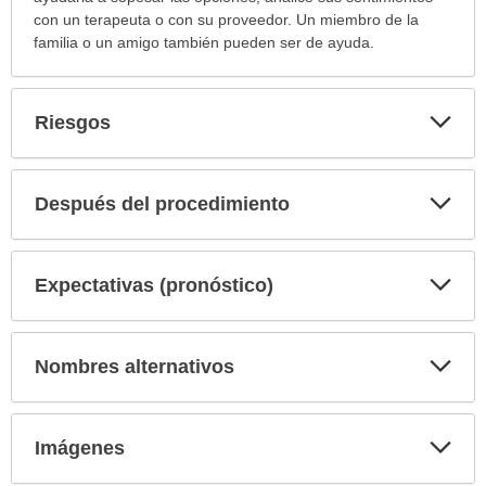
con un terapeuta o con su proveedor. Un miembro de la
familia o un amigo también pueden ser de ayuda.
Exp
Riesgos
sec
Exp
Después del procedimiento
sec
Exp
Expectativas (pronóstico)
sec
Exp
Nombres alternativos
sec
Exp
Imágenes
sec