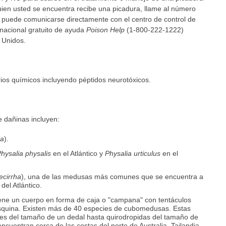
uien usted se encuentra recibe una picadura, llame al número
o puede comunicarse directamente con el centro de control de
 nacional gratuito de ayuda
Poison Help
(1-800-222-1222)
 Unidos.
os químicos incluyendo péptidos neurotóxicos.
 dañinas incluyen:
ta
).
hysalia physalis
en el Atlántico y
Physalia urticulus
en el
ecirrha
), una de las medusas más comunes que se encuentra a
 del Atlántico.
ne un cuerpo en forma de caja o "campana" con tentáculos
squina. Existen más de 40 especies de cubomedusas. Estas
les del tamaño de un dedal hasta quirodropidas del tamaño de
ncuentran cerca de las costas del norte de Australia, Tailandia