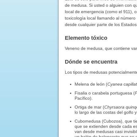
de medusa. Si usted o alguien con q
local de emergencia (como el 911), 
toxicología local llamando al número
desde cualquier parte de los Estados
Elemento tóxico
Veneno de medusa, que contiene vari
Dónde se encuentra
Los tipos de medusas potencialmente
Melena de león (
Cyanea capilla
Fisalia o carabela portuguesa (
P
Pacífico).
Ortiga de mar (
Chyrsaora quinq
lo largo de las costas del golfo y
Cubomedusa (Cubozoa), que tie
que se extienden desde cada e
van desde medusas casi invisib
un balón de baloncesto que se e