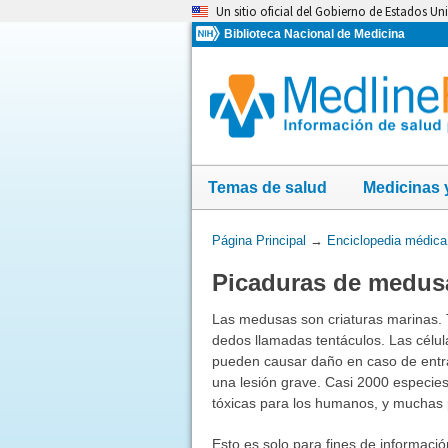
Omita
Un sitio oficial del Gobierno de Estados Un
y
Biblioteca Nacional de Medicina
vaya
al
Contenido
Temas de salud
Medicinas 
Usted
Página Principal
→
Enciclopedia médica
está
Picaduras de medus
aquí:
Las medusas son criaturas marinas. 
dedos llamadas tentáculos. Las célul
pueden causar daño en caso de entra
una lesión grave. Casi 2000 especie
tóxicas para los humanos, y muchas
Esto es solo para fines de informaci