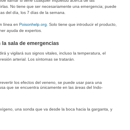
be llamar si tiene cualquier inquietud acerca de las
nirlas. No tiene que ser necesariamente una emergencia; puede
ras del día, los 7 días de la semana.
n línea en
Poisonhelp.org
. Solo tiene que introducir el producto,
ener ayuda de expertos.
 la sala de emergencias
á y vigilará sus signos vitales, incluso la temperatura, el
presión arterial. Los síntomas se tratarán.
evertir los efectos del veneno, se puede usar para una
sa que se encuentra únicamente en las áreas del Indo-
 oxígeno, una sonda que va desde la boca hacia la garganta, y