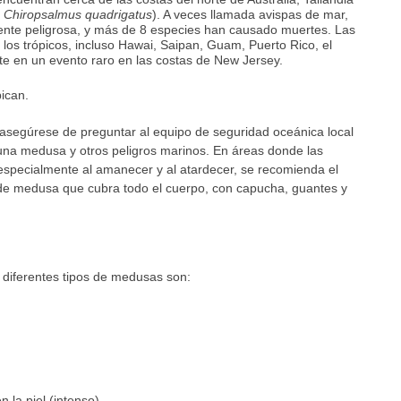
,
Chiropsalmus quadrigatus
). A veces llamada avispas de mar,
te peligrosa, y más de 8 especies han causado muertes. Las
os trópicos, incluso Hawai, Saipan, Guam, Puerto Rico, el
nte en un evento raro en las costas de New Jersey.
ican.
, asegúrese de preguntar al equipo de seguridad oceánica local
 una medusa y otros peligros marinos. En áreas donde las
specialmente al amanecer y al atardecer, se recomienda el
s de medusa que cubra todo el cuerpo, con capucha, guantes y
 diferentes tipos de medusas son:
 la piel (intenso)