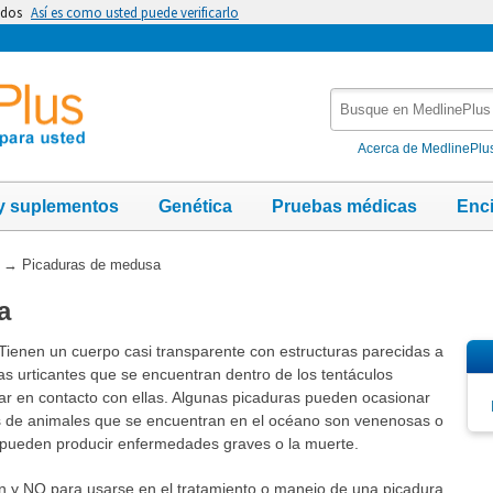
idos
Así es como usted puede verificarlo
Busque
en
MedlinePlus
Acerca de MedlinePlu
y suplementos
Genética
Pruebas médicas
Enc
→
Picaduras de medusa
a
Tienen un cuerpo casi transparente con estructuras parecidas a
as urticantes que se encuentran dentro de los tentáculos
r en contacto con ellas. Algunas picaduras pueden ocasionar
s de animales que se encuentran en el océano son venenosas o
 pueden producir enfermedades graves o la muerte.
ón y NO para usarse en el tratamiento o manejo de una picadura