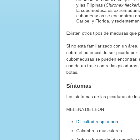
y las Filipinas (
Chironex fleckeri
la cubomedusa es extremadamen
cubomedusas se encuentran en l
Caribe, y Florida, y recienteme
Existen otros tipos de medusas que p
Si no está familiarizado con un área
sobre el potencial de ser picado por
cubomedusas se pueden encontrar, e
uso de un traje contra las picadura
botas.
Síntomas
Los síntomas de las picaduras de los
MELENA DE LEÓN
Dificultad respiratoria
Calambres musculares
Ardor y formación de ampollas en