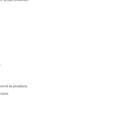
s
urrió la picadura
orosos