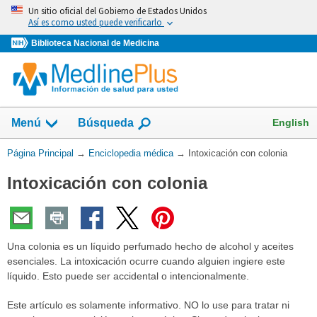
Omita
Un sitio oficial del Gobierno de Estados Unidos
y
Así es como usted puede verificarlo
vaya
Biblioteca Nacional de Medicina
al
Contenido
English
Menú
Búsqueda
Usted
Página Principal
→
Enciclopedia médica
→
Intoxicación con colonia
está
Intoxicación con colonia
aquí:
Una colonia es un líquido perfumado hecho de alcohol y aceites
esenciales. La intoxicación ocurre cuando alguien ingiere este
líquido. Esto puede ser accidental o intencionalmente.
Este artículo es solamente informativo. NO lo use para tratar ni