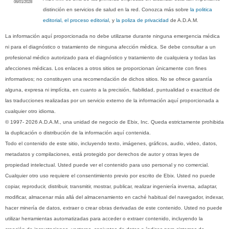
06/01/2028
distinción en servicios de salud en la red. Conozca más sobre
la politica
editorial, el proceso editorial
, y
la poliza de privacidad
de A.D.A.M.
La información aquí proporcionada no debe utilizarse durante ninguna emergencia médica
ni para el diagnóstico o tratamiento de ninguna afección médica. Se debe consultar a un
profesional médico autorizado para el diagnóstico y tratamiento de cualquiera y todas las
afecciones médicas. Los enlaces a otros sitios se proporcionan únicamente con fines
informativos; no constituyen una recomendación de dichos sitios. No se ofrece garantía
alguna, expresa ni implícita, en cuanto a la precisión, fiabilidad, puntualidad o exactitud de
las traducciones realizadas por un servicio externo de la información aquí proporcionada a
cualquier otro idioma.
© 1997- 2026 A.D.A.M., una unidad de negocio de Ebix, Inc. Queda estrictamente prohibida
la duplicación o distribución de la información aquí contenida.
Todo el contenido de este sitio, incluyendo texto, imágenes, gráficos, audio, video, datos,
metadatos y compilaciones, está protegido por derechos de autor y otras leyes de
propiedad intelectual. Usted puede ver el contenido para uso personal y no comercial.
Cualquier otro uso requiere el consentimiento previo por escrito de Ebix. Usted no puede
copiar, reproducir, distribuir, transmitir, mostrar, publicar, realizar ingeniería inversa, adaptar,
modificar, almacenar más allá del almacenamiento en caché habitual del navegador, indexar,
hacer minería de datos, extraer o crear obras derivadas de este contenido. Usted no puede
utilizar herramientas automatizadas para acceder o extraer contenido, incluyendo la