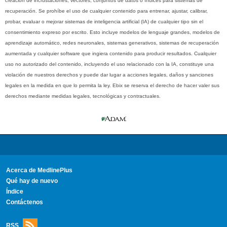
creación de incrustaciones, vectores, conjuntos de datos o índices para sistemas de
recuperación. Se prohíbe el uso de cualquier contenido para entrenar, ajustar, calibrar,
probar, evaluar o mejorar sistemas de inteligencia artificial (IA) de cualquier tipo sin el
consentimiento expreso por escrito. Esto incluye modelos de lenguaje grandes, modelos de
aprendizaje automático, redes neuronales, sistemas generativos, sistemas de recuperación
aumentada y cualquier software que ingiera contenido para producir resultados. Cualquier
uso no autorizado del contenido, incluyendo el uso relacionado con la IA, constituye una
violación de nuestros derechos y puede dar lugar a acciones legales, daños y sanciones
legales en la medida en que lo permita la ley. Ebix se reserva el derecho de hacer valer sus
derechos mediante medidas legales, tecnológicas y contractuales.
Acerca de MedlinePlus
Qué hay de nuevo
Índice
Contáctenos
RSS