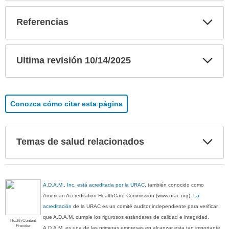
Exp
Referencias
sec
Exp
Ultima revisión 10/14/2025
sec
Conozca cómo citar esta página
Exp
Temas de salud relacionados
sec
A.D.A.M., Inc. está acreditada por la URAC
, también conocido como
American Accreditation HealthCare Commission (www.urac.org).
La
acreditación
de la URAC es un comité auditor independiente para verificar
que A.D.A.M. cumple los rigurosos estándares de calidad e integridad.
Health Content
Provider
A.D.A.M. es una de las primeras empresas en alcanzar esta tan importante