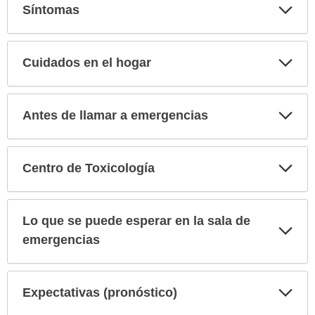
ha
Exp
Síntomas
sec
sido
extendido.
Exp
Cuidados en el hogar
sec
Exp
Antes de llamar a emergencias
sec
Exp
Centro de Toxicología
sec
Lo que se puede esperar en la sala de
Exp
sec
emergencias
Exp
Expectativas (pronóstico)
sec