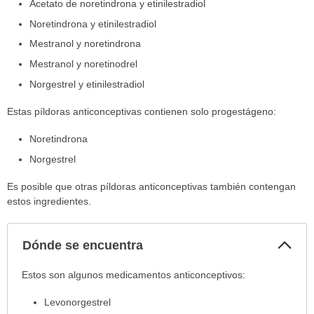
Acetato de noretindrona y etinilestradiol
Noretindrona y etinilestradiol
Mestranol y noretindrona
Mestranol y noretinodrel
Norgestrel y etinilestradiol
Estas píldoras anticonceptivas contienen solo progestágeno:
Noretindrona
Norgestrel
Es posible que otras píldoras anticonceptivas también contengan
estos ingredientes.
Col
Dónde se encuentra
sec
Dónde
Estos son algunos medicamentos anticonceptivos:
se
Levonorgestrel
encuentra