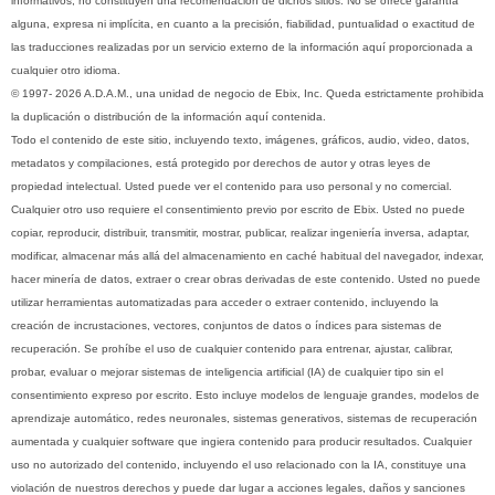
informativos; no constituyen una recomendación de dichos sitios. No se ofrece garantía
alguna, expresa ni implícita, en cuanto a la precisión, fiabilidad, puntualidad o exactitud de
las traducciones realizadas por un servicio externo de la información aquí proporcionada a
cualquier otro idioma.
© 1997- 2026 A.D.A.M., una unidad de negocio de Ebix, Inc. Queda estrictamente prohibida
la duplicación o distribución de la información aquí contenida.
Todo el contenido de este sitio, incluyendo texto, imágenes, gráficos, audio, video, datos,
metadatos y compilaciones, está protegido por derechos de autor y otras leyes de
propiedad intelectual. Usted puede ver el contenido para uso personal y no comercial.
Cualquier otro uso requiere el consentimiento previo por escrito de Ebix. Usted no puede
copiar, reproducir, distribuir, transmitir, mostrar, publicar, realizar ingeniería inversa, adaptar,
modificar, almacenar más allá del almacenamiento en caché habitual del navegador, indexar,
hacer minería de datos, extraer o crear obras derivadas de este contenido. Usted no puede
utilizar herramientas automatizadas para acceder o extraer contenido, incluyendo la
creación de incrustaciones, vectores, conjuntos de datos o índices para sistemas de
recuperación. Se prohíbe el uso de cualquier contenido para entrenar, ajustar, calibrar,
probar, evaluar o mejorar sistemas de inteligencia artificial (IA) de cualquier tipo sin el
consentimiento expreso por escrito. Esto incluye modelos de lenguaje grandes, modelos de
aprendizaje automático, redes neuronales, sistemas generativos, sistemas de recuperación
aumentada y cualquier software que ingiera contenido para producir resultados. Cualquier
uso no autorizado del contenido, incluyendo el uso relacionado con la IA, constituye una
violación de nuestros derechos y puede dar lugar a acciones legales, daños y sanciones