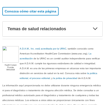
Conozca cómo citar esta página
Exp
Temas de salud relacionados
sec
A.D.A.M., Inc. está acreditada por la URAC
, también conocido como
American Accreditation HealthCare Commission (www.urac.org).
La
acreditación
de la URAC es un comité auditor independiente para verificar
que A.D.A.M. cumple los rigurosos estándares de calidad e integridad.
Health Content
Provider
A.D.A.M. es una de las primeras empresas en alcanzar esta tan importante
06/01/2028
distinción en servicios de salud en la red. Conozca más sobre
la politica
editorial, el proceso editorial
, y
la poliza de privacidad
de A.D.A.M.
La información aquí proporcionada no debe utilizarse durante ninguna emergencia médica
ni para el diagnóstico o tratamiento de ninguna afección médica. Se debe consultar a un
profesional médico autorizado para el diagnóstico y tratamiento de cualquiera y todas las
afecciones médicas. Los enlaces a otros sitios se proporcionan únicamente con fines