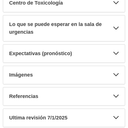
Exp
Centro de Toxicología
sec
Lo que se puede esperar en la sala de
Exp
sec
urgencias
Exp
Expectativas (pronóstico)
sec
Exp
Imágenes
sec
Exp
Referencias
sec
Exp
Ultima revisión 7/1/2025
sec