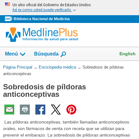
Omita
Un sitio oficial del Gobierno de Estados Unidos
y
Así es como usted puede verificarlo
vaya
Biblioteca Nacional de Medicina
al
Contenido
English
Menú
Búsqueda
Usted
Página Principal
→
Enciclopedia médica
→
Sobredosis de píldoras
está
anticonceptivas
aquí:
Sobredosis de píldoras
anticonceptivas
Las píldoras anticonceptivas, también llamadas anticonceptivos
orales, son fármacos de venta con receta que se utilizan para
prevenir el embarazo. La sobredosis de píldoras anticonceptivas