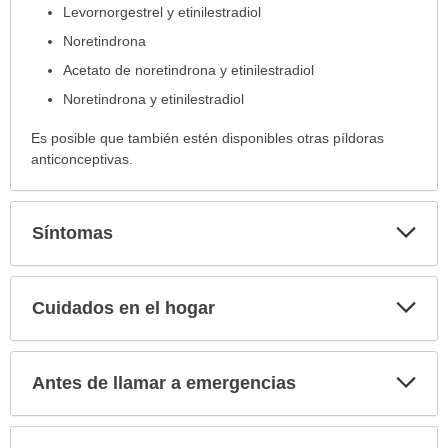
ha
Levornorgestrel y etinilestradiol
sido
Noretindrona
extendido.
Acetato de noretindrona y etinilestradiol
Noretindrona y etinilestradiol
Es posible que también estén disponibles otras píldoras
anticonceptivas.
Exp
Síntomas
sec
Exp
Cuidados en el hogar
sec
Exp
Antes de llamar a emergencias
sec