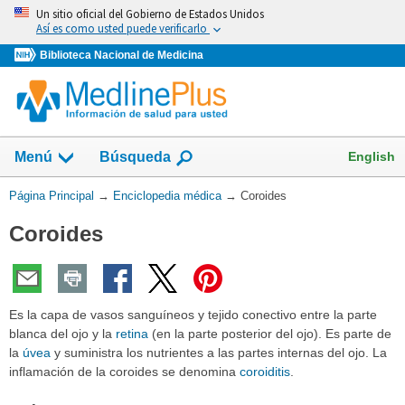
Omita
Un sitio oficial del Gobierno de Estados Unidos
y
Así es como usted puede verificarlo
vaya
Biblioteca Nacional de Medicina
al
Contenido
English
Menú
Búsqueda
Usted
Página Principal
→
Enciclopedia médica
→
Coroides
está
Coroides
aquí:
Es la capa de vasos sanguíneos y tejido conectivo entre la parte
blanca del ojo y la
retina
(en la parte posterior del ojo). Es parte de
la
úvea
y suministra los nutrientes a las partes internas del ojo. La
inflamación de la coroides se denomina
coroiditis
.