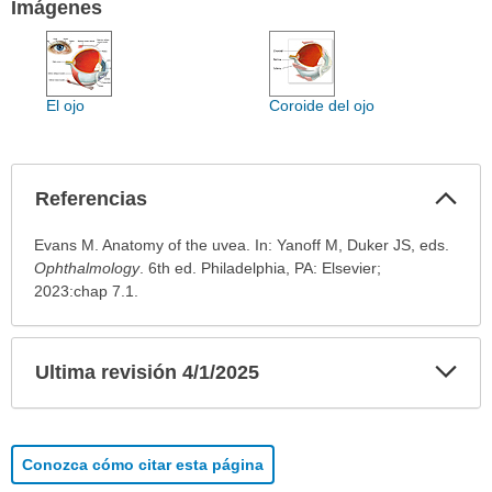
Imágenes
El ojo
Coroide del ojo
Col
Referencias
sec
Referencias
Evans M. Anatomy of the uvea. In: Yanoff M, Duker JS, eds.
ha
Ophthalmology
. 6th ed. Philadelphia, PA: Elsevier;
sido
2023:chap 7.1.
extendido.
Exp
Ultima revisión 4/1/2025
sec
Conozca cómo citar esta página