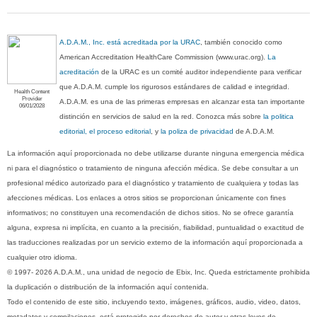
A.D.A.M., Inc. está acreditada por la URAC
, también conocido como
American Accreditation HealthCare Commission (www.urac.org).
La
acreditación
de la URAC es un comité auditor independiente para verificar
que A.D.A.M. cumple los rigurosos estándares de calidad e integridad.
Health Content
Provider
A.D.A.M. es una de las primeras empresas en alcanzar esta tan importante
06/01/2028
distinción en servicios de salud en la red. Conozca más sobre
la politica
editorial, el proceso editorial
, y
la poliza de privacidad
de A.D.A.M.
La información aquí proporcionada no debe utilizarse durante ninguna emergencia médica
ni para el diagnóstico o tratamiento de ninguna afección médica. Se debe consultar a un
profesional médico autorizado para el diagnóstico y tratamiento de cualquiera y todas las
afecciones médicas. Los enlaces a otros sitios se proporcionan únicamente con fines
informativos; no constituyen una recomendación de dichos sitios. No se ofrece garantía
alguna, expresa ni implícita, en cuanto a la precisión, fiabilidad, puntualidad o exactitud de
las traducciones realizadas por un servicio externo de la información aquí proporcionada a
cualquier otro idioma.
© 1997- 2026 A.D.A.M., una unidad de negocio de Ebix, Inc. Queda estrictamente prohibida
la duplicación o distribución de la información aquí contenida.
Todo el contenido de este sitio, incluyendo texto, imágenes, gráficos, audio, video, datos,
metadatos y compilaciones, está protegido por derechos de autor y otras leyes de