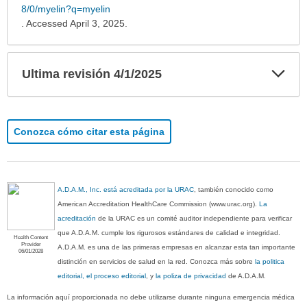
8/0/myelin?q=myelin
. Accessed April 3, 2025.
Exp
Ultima revisión 4/1/2025
sec
Conozca cómo citar esta página
A.D.A.M., Inc. está acreditada por la URAC
, también conocido como
American Accreditation HealthCare Commission (www.urac.org).
La
acreditación
de la URAC es un comité auditor independiente para verificar
que A.D.A.M. cumple los rigurosos estándares de calidad e integridad.
Health Content
Provider
A.D.A.M. es una de las primeras empresas en alcanzar esta tan importante
06/01/2028
distinción en servicios de salud en la red. Conozca más sobre
la politica
editorial, el proceso editorial
, y
la poliza de privacidad
de A.D.A.M.
La información aquí proporcionada no debe utilizarse durante ninguna emergencia médica