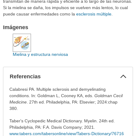
transmitan de manera rápida y eficiente a lo largo de las neuronas.
Si la mielina se daña, los impulsos se vuelven más lentos, lo cual
puede causar enfermedades como la
esclerosis múltiple
.
Imágenes
Mielina y estructura nerviosa
Col
Referencias
sec
Referencias
Calabresi PA. Multiple sclerosis and demyelinating
ha
conditions. In: Goldman L, Cooney KA, eds.
Goldman Cecil
sido
Medicine
. 27th ed. Philadelphia, PA: Elsevier; 2024:chap
extendido.
380.
Taber's Cyclopedic Medical Dictionary. Myelin. 24th ed.
Philadelphia, PA: F.A. Davis Company; 2021.
www.tabers.com/tabersonline/view/Tabers-Dictionary/76716