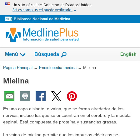
Omita
Un sitio oficial del Gobierno de Estados Unidos
y
Así es como usted puede verificarlo
vaya
Biblioteca Nacional de Medicina
al
Contenido
English
Menú
Búsqueda
Usted
Página Principal
→
Enciclopedia médica
→
Mielina
está
Mielina
aquí:
Es una capa aislante, o vaina, que se forma alrededor de los
nervios, incluso los que se encuentran en el cerebro y la médula
espinal. Está compuesta de proteína y sustancias grasas.
La vaina de mielina permite que los impulsos eléctricos se