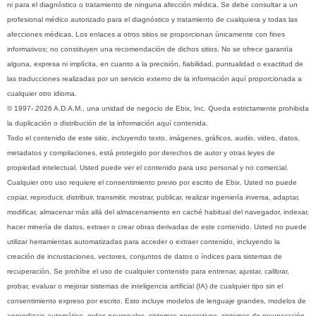
ni para el diagnóstico o tratamiento de ninguna afección médica. Se debe consultar a un
profesional médico autorizado para el diagnóstico y tratamiento de cualquiera y todas las
afecciones médicas. Los enlaces a otros sitios se proporcionan únicamente con fines
informativos; no constituyen una recomendación de dichos sitios. No se ofrece garantía
alguna, expresa ni implícita, en cuanto a la precisión, fiabilidad, puntualidad o exactitud de
las traducciones realizadas por un servicio externo de la información aquí proporcionada a
cualquier otro idioma.
© 1997- 2026 A.D.A.M., una unidad de negocio de Ebix, Inc. Queda estrictamente prohibida
la duplicación o distribución de la información aquí contenida.
Todo el contenido de este sitio, incluyendo texto, imágenes, gráficos, audio, video, datos,
metadatos y compilaciones, está protegido por derechos de autor y otras leyes de
propiedad intelectual. Usted puede ver el contenido para uso personal y no comercial.
Cualquier otro uso requiere el consentimiento previo por escrito de Ebix. Usted no puede
copiar, reproducir, distribuir, transmitir, mostrar, publicar, realizar ingeniería inversa, adaptar,
modificar, almacenar más allá del almacenamiento en caché habitual del navegador, indexar,
hacer minería de datos, extraer o crear obras derivadas de este contenido. Usted no puede
utilizar herramientas automatizadas para acceder o extraer contenido, incluyendo la
creación de incrustaciones, vectores, conjuntos de datos o índices para sistemas de
recuperación. Se prohíbe el uso de cualquier contenido para entrenar, ajustar, calibrar,
probar, evaluar o mejorar sistemas de inteligencia artificial (IA) de cualquier tipo sin el
consentimiento expreso por escrito. Esto incluye modelos de lenguaje grandes, modelos de
aprendizaje automático, redes neuronales, sistemas generativos, sistemas de recuperación