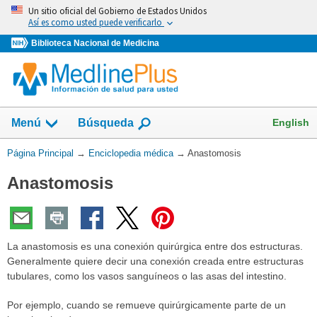
Omita
Un sitio oficial del Gobierno de Estados Unidos
y
Así es como usted puede verificarlo
vaya
Biblioteca Nacional de Medicina
al
Contenido
English
Menú
Búsqueda
Usted
Página Principal
→
Enciclopedia médica
→
Anastomosis
está
Anastomosis
aquí:
La anastomosis es una conexión quirúrgica entre dos estructuras.
Generalmente quiere decir una conexión creada entre estructuras
tubulares, como los vasos sanguíneos o las asas del intestino.
Por ejemplo, cuando se remueve quirúrgicamente parte de un