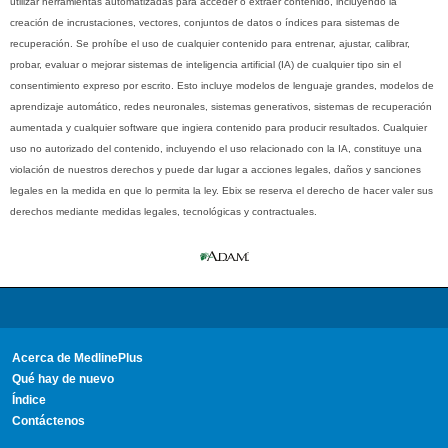
utilizar herramientas automatizadas para acceder o extraer contenido, incluyendo la
creación de incrustaciones, vectores, conjuntos de datos o índices para sistemas de
recuperación. Se prohíbe el uso de cualquier contenido para entrenar, ajustar, calibrar,
probar, evaluar o mejorar sistemas de inteligencia artificial (IA) de cualquier tipo sin el
consentimiento expreso por escrito. Esto incluye modelos de lenguaje grandes, modelos de
aprendizaje automático, redes neuronales, sistemas generativos, sistemas de recuperación
aumentada y cualquier software que ingiera contenido para producir resultados. Cualquier
uso no autorizado del contenido, incluyendo el uso relacionado con la IA, constituye una
violación de nuestros derechos y puede dar lugar a acciones legales, daños y sanciones
legales en la medida en que lo permita la ley. Ebix se reserva el derecho de hacer valer sus
derechos mediante medidas legales, tecnológicas y contractuales.
Acerca de MedlinePlus
Qué hay de nuevo
Índice
Contáctenos