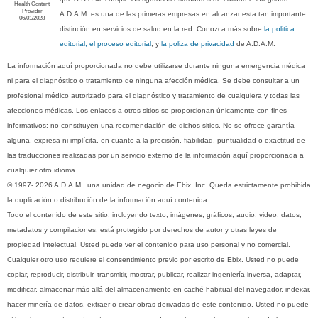
Health Content
Provider
A.D.A.M. es una de las primeras empresas en alcanzar esta tan importante
06/01/2028
distinción en servicios de salud en la red. Conozca más sobre
la politica
editorial, el proceso editorial
, y
la poliza de privacidad
de A.D.A.M.
La información aquí proporcionada no debe utilizarse durante ninguna emergencia médica
ni para el diagnóstico o tratamiento de ninguna afección médica. Se debe consultar a un
profesional médico autorizado para el diagnóstico y tratamiento de cualquiera y todas las
afecciones médicas. Los enlaces a otros sitios se proporcionan únicamente con fines
informativos; no constituyen una recomendación de dichos sitios. No se ofrece garantía
alguna, expresa ni implícita, en cuanto a la precisión, fiabilidad, puntualidad o exactitud de
las traducciones realizadas por un servicio externo de la información aquí proporcionada a
cualquier otro idioma.
© 1997- 2026 A.D.A.M., una unidad de negocio de Ebix, Inc. Queda estrictamente prohibida
la duplicación o distribución de la información aquí contenida.
Todo el contenido de este sitio, incluyendo texto, imágenes, gráficos, audio, video, datos,
metadatos y compilaciones, está protegido por derechos de autor y otras leyes de
propiedad intelectual. Usted puede ver el contenido para uso personal y no comercial.
Cualquier otro uso requiere el consentimiento previo por escrito de Ebix. Usted no puede
copiar, reproducir, distribuir, transmitir, mostrar, publicar, realizar ingeniería inversa, adaptar,
modificar, almacenar más allá del almacenamiento en caché habitual del navegador, indexar,
hacer minería de datos, extraer o crear obras derivadas de este contenido. Usted no puede