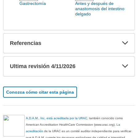
extendido.
Gastrectomía
Antes y después de
anastomosis del intestino
delgado
Exp
Referencias
sec
Exp
Ultima revisión 4/11/2026
sec
Conozca cómo citar esta página
A.D.A.M., Inc. está acreditada por la URAC
, también conocido como
American Accreditation HealthCare Commission (www.urac.org).
La
acreditación
de la URAC es un comité auditor independiente para verificar
que A.D.A.M. cumple los rigurosos estándares de calidad e integridad.