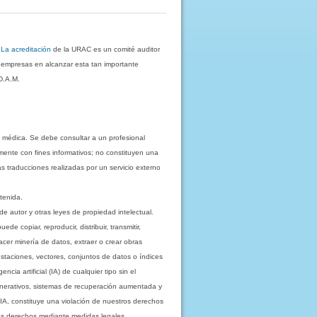
.
La acreditación
de la URAC es un comité auditor
s empresas en alcanzar esta tan importante
D.A.M.
 médica. Se debe consultar a un profesional
mente con fines informativos; no constituyen una
as traducciones realizadas por un servicio externo
tenida.
e autor y otras leyes de propiedad intelectual.
 copiar, reproducir, distribuir, transmitir,
acer minería de datos, extraer o crear obras
staciones, vectores, conjuntos de datos o índices
cia artificial (IA) de cualquier tipo sin el
enerativos, sistemas de recuperación aumentada y
 IA, constituye una violación de nuestros derechos
sus derechos mediante medidas legales,