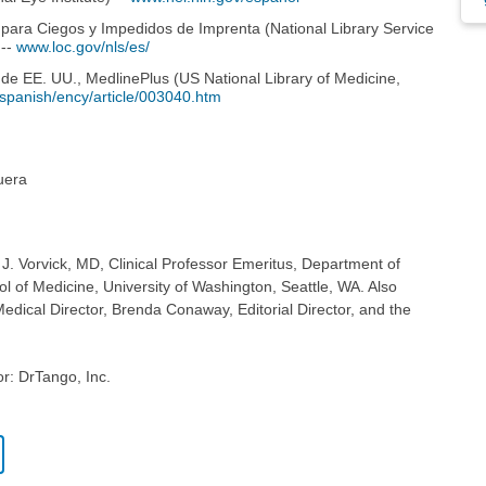
s para Ciegos y Impedidos de Imprenta (National Library Service
 --
www.loc.gov/nls/es/
 de EE. UU., MedlinePlus (US National Library of Medicine,
spanish/ency/article/003040.htm
uera
 J. Vorvick, MD, Clinical Professor Emeritus, Department of
 of Medicine, University of Washington, Seattle, WA. Also
dical Director, Brenda Conaway, Editorial Director, and the
or: DrTango, Inc.