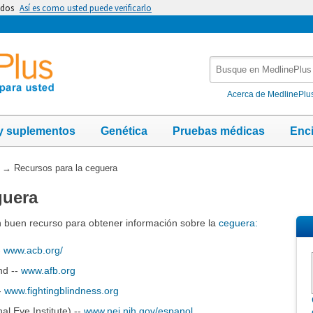
idos
Así es como usted puede verificarlo
Busque
en
MedlinePlus
Acerca de MedlinePlu
y suplementos
Genética
Pruebas médicas
Enc
→
Recursos para la ceguera
guera
n buen recurso para obtener información sobre la
ceguera:
-
www.acb.org/
nd --
www.afb.org
-
www.fightingblindness.org
nal Eye Institute) --
www.nei.nih.gov/espanol