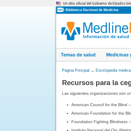
Omita
Un sitio oficial del Gobierno de Estados Un
y
Biblioteca Nacional de Medicina
vaya
al
Contenido
Temas de salud
Medicinas 
Usted
Página Principal
→
Enciclopedia médica
está
Recursos para la ce
aquí:
Las siguientes organizaciones son u
American Council for the Blind -
American Foundation for the Bli
Foundation Fighting Blindness -
Instituto Nacional del Ojo (Natio