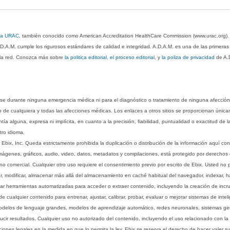
 la URAC
, también conocido como American Accreditation HealthCare Commission (www.urac.org)
.D.A.M. cumple los rigurosos estándares de calidad e integridad. A.D.A.M. es una de las primera
n la red. Conozca más sobre
la politica editorial, el proceso editorial
, y
la poliza de privacidad
de A.
rse durante ninguna emergencia médica ni para el diagnóstico o tratamiento de ninguna afección
o de cualquiera y todas las afecciones médicas. Los enlaces a otros sitios se proporcionan única
ía alguna, expresa ni implícita, en cuanto a la precisión, fiabilidad, puntualidad o exactitud de l
tro idioma.
ix, Inc. Queda estrictamente prohibida la duplicación o distribución de la información aquí con
imágenes, gráficos, audio, video, datos, metadatos y compilaciones, está protegido por derechos d
comercial. Cualquier otro uso requiere el consentimiento previo por escrito de Ebix. Usted no puede
ptar, modificar, almacenar más allá del almacenamiento en caché habitual del navegador, indexar, h
ar herramientas automatizadas para acceder o extraer contenido, incluyendo la creación de incru
ualquier contenido para entrenar, ajustar, calibrar, probar, evaluar o mejorar sistemas de inteligen
 modelos de lenguaje grandes, modelos de aprendizaje automático, redes neuronales, sistemas g
ucir resultados. Cualquier uso no autorizado del contenido, incluyendo el uso relacionado con la
iones legales en la medida en que lo permita la ley. Ebix se reserva el derecho de hacer valer 