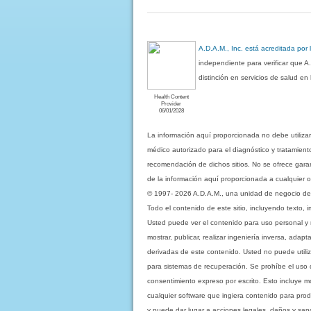
A.D.A.M., Inc. está acreditada por
independiente para verificar que A
distinción en servicios de salud e
Health Content
Provider
06/01/2028
La información aquí proporcionada no debe utiliza
médico autorizado para el diagnóstico y tratamient
recomendación de dichos sitios. No se ofrece garant
de la información aquí proporcionada a cualquier o
© 1997- 2026 A.D.A.M., una unidad de negocio de Eb
Todo el contenido de este sitio, incluyendo texto, 
Usted puede ver el contenido para uso personal y no 
mostrar, publicar, realizar ingeniería inversa, ada
derivadas de este contenido. Usted no puede utiliz
para sistemas de recuperación. Se prohíbe el uso de c
consentimiento expreso por escrito. Esto incluye
cualquier software que ingiera contenido para prod
y puede dar lugar a acciones legales, daños y sanc