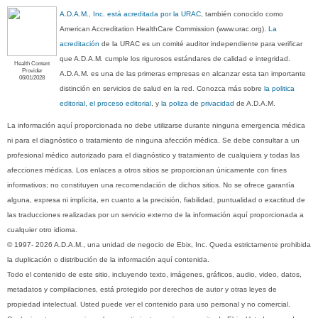
A.D.A.M., Inc. está acreditada por la URAC
, también conocido como
American Accreditation HealthCare Commission (www.urac.org).
La
acreditación
de la URAC es un comité auditor independiente para verificar
que A.D.A.M. cumple los rigurosos estándares de calidad e integridad.
Health Content
Provider
A.D.A.M. es una de las primeras empresas en alcanzar esta tan importante
06/01/2028
distinción en servicios de salud en la red. Conozca más sobre
la politica
editorial, el proceso editorial
, y
la poliza de privacidad
de A.D.A.M.
La información aquí proporcionada no debe utilizarse durante ninguna emergencia médica
ni para el diagnóstico o tratamiento de ninguna afección médica. Se debe consultar a un
profesional médico autorizado para el diagnóstico y tratamiento de cualquiera y todas las
afecciones médicas. Los enlaces a otros sitios se proporcionan únicamente con fines
informativos; no constituyen una recomendación de dichos sitios. No se ofrece garantía
alguna, expresa ni implícita, en cuanto a la precisión, fiabilidad, puntualidad o exactitud de
las traducciones realizadas por un servicio externo de la información aquí proporcionada a
cualquier otro idioma.
© 1997- 2026 A.D.A.M., una unidad de negocio de Ebix, Inc. Queda estrictamente prohibida
la duplicación o distribución de la información aquí contenida.
Todo el contenido de este sitio, incluyendo texto, imágenes, gráficos, audio, video, datos,
metadatos y compilaciones, está protegido por derechos de autor y otras leyes de
propiedad intelectual. Usted puede ver el contenido para uso personal y no comercial.