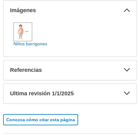
Col
Imágenes
sec
Imágenes
ha
sido
extendido.
Niños barrigones
Exp
Referencias
sec
Exp
Ultima revisión 1/1/2025
sec
Conozca cómo citar esta página