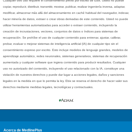
Cualquier otro uso requiere el consentimiento previo por escrito de Ebix. Usted no puede
copiar, reproducir, distribuir, transmitir, mostrar, publicar, realizar ingeniería inversa, adaptar,
modificar, almacenar más allá del almacenamiento en caché habitual del navegador, indexar,
hacer minería de datos, extraer o crear obras derivadas de este contenido. Usted no puede
utilizar herramientas automatizadas para acceder o extraer contenido, incluyendo la
creación de incrustaciones, vectores, conjuntos de datos o índices para sistemas de
recuperación. Se prohíbe el uso de cualquier contenido para entrenar, ajustar, calibrar,
probar, evaluar o mejorar sistemas de inteligencia artificial (IA) de cualquier tipo sin el
consentimiento expreso por escrito. Esto incluye modelos de lenguaje grandes, modelos de
aprendizaje automático, redes neuronales, sistemas generativos, sistemas de recuperación
aumentada y cualquier software que ingiera contenido para producir resultados. Cualquier
uso no autorizado del contenido, incluyendo el uso relacionado con la IA, constituye una
violación de nuestros derechos y puede dar lugar a acciones legales, daños y sanciones
legales en la medida en que lo permita la ley. Ebix se reserva el derecho de hacer valer sus
derechos mediante medidas legales, tecnológicas y contractuales.
Acerca de MedlinePlus