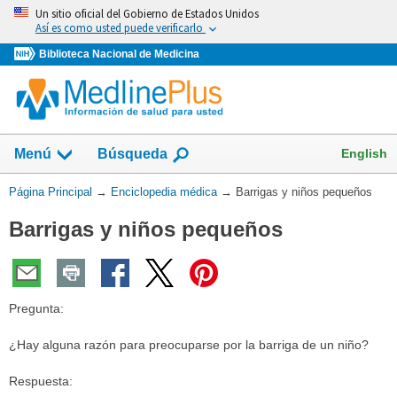
Omita
Un sitio oficial del Gobierno de Estados Unidos
y
Así es como usted puede verificarlo
vaya
Biblioteca Nacional de Medicina
al
Contenido
English
Menú
Búsqueda
Usted
Página Principal
→
Enciclopedia médica
→
Barrigas y niños pequeños
está
Barrigas y niños pequeños
aquí:
Pregunta:
¿Hay alguna razón para preocuparse por la barriga de un niño?
Respuesta: