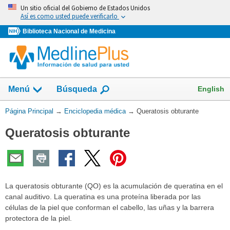
Omita
Un sitio oficial del Gobierno de Estados Unidos
y
Así es como usted puede verificarlo
vaya
Biblioteca Nacional de Medicina
al
Contenido
English
Menú
Búsqueda
Usted
Página Principal
→
Enciclopedia médica
→
Queratosis obturante
está
Queratosis obturante
aquí:
La queratosis obturante (QO) es la acumulación de queratina en el
canal auditivo. La queratina es una proteína liberada por las
células de la piel que conforman el cabello, las uñas y la barrera
protectora de la piel.