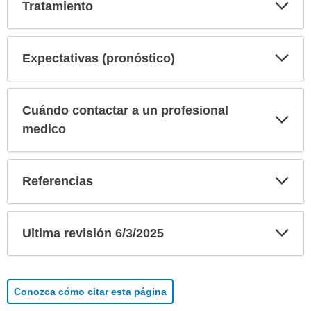
Exp
Tratamiento
sec
Exp
Expectativas (pronóstico)
sec
Cuándo contactar a un profesional
Exp
sec
medico
Exp
Referencias
sec
Exp
Ultima revisión 6/3/2025
sec
Conozca cómo citar esta página