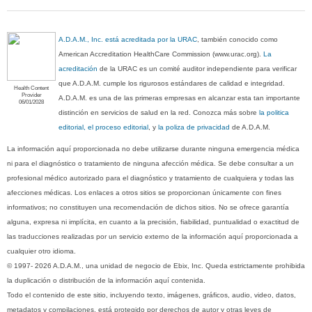
A.D.A.M., Inc. está acreditada por la URAC
, también conocido como
American Accreditation HealthCare Commission (www.urac.org).
La
acreditación
de la URAC es un comité auditor independiente para verificar
que A.D.A.M. cumple los rigurosos estándares de calidad e integridad.
Health Content
Provider
A.D.A.M. es una de las primeras empresas en alcanzar esta tan importante
06/01/2028
distinción en servicios de salud en la red. Conozca más sobre
la politica
editorial, el proceso editorial
, y
la poliza de privacidad
de A.D.A.M.
La información aquí proporcionada no debe utilizarse durante ninguna emergencia médica
ni para el diagnóstico o tratamiento de ninguna afección médica. Se debe consultar a un
profesional médico autorizado para el diagnóstico y tratamiento de cualquiera y todas las
afecciones médicas. Los enlaces a otros sitios se proporcionan únicamente con fines
informativos; no constituyen una recomendación de dichos sitios. No se ofrece garantía
alguna, expresa ni implícita, en cuanto a la precisión, fiabilidad, puntualidad o exactitud de
las traducciones realizadas por un servicio externo de la información aquí proporcionada a
cualquier otro idioma.
© 1997- 2026 A.D.A.M., una unidad de negocio de Ebix, Inc. Queda estrictamente prohibida
la duplicación o distribución de la información aquí contenida.
Todo el contenido de este sitio, incluyendo texto, imágenes, gráficos, audio, video, datos,
metadatos y compilaciones, está protegido por derechos de autor y otras leyes de