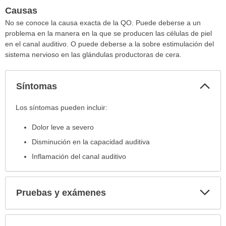
Causas
No se conoce la causa exacta de la QO. Puede deberse a un
problema en la manera en la que se producen las células de piel
en el canal auditivo. O puede deberse a la sobre estimulación del
sistema nervioso en las glándulas productoras de cera.
Col
Síntomas
sec
Síntomas
Los síntomas pueden incluir:
ha
Dolor leve a severo
sido
extendido.
Disminución en la capacidad auditiva
Inflamación del canal auditivo
Exp
Pruebas y exámenes
sec