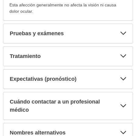
Esta afección generalmente no afecta la visión ni causa
dolor ocular.
Exp
Pruebas y exámenes
sec
Exp
Tratamiento
sec
Exp
Expectativas (pronóstico)
sec
Cuándo contactar a un profesional
Exp
sec
médico
Exp
Nombres alternativos
sec