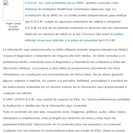
A.D.A.M., Inc. está acreditada por la URAC
, también conocido como
American Accreditation HealthCare Commission (www.urac.org).
La
acreditación
de la URAC es un comité auditor independiente para verificar
que A.D.A.M. cumple los rigurosos estándares de calidad e integridad.
Health Content
Provider
A.D.A.M. es una de las primeras empresas en alcanzar esta tan importante
06/01/2028
distinción en servicios de salud en la red. Conozca más sobre
la politica
editorial, el proceso editorial
, y
la poliza de privacidad
de A.D.A.M.
La información aquí proporcionada no debe utilizarse durante ninguna emergencia médica
ni para el diagnóstico o tratamiento de ninguna afección médica. Se debe consultar a un
profesional médico autorizado para el diagnóstico y tratamiento de cualquiera y todas las
afecciones médicas. Los enlaces a otros sitios se proporcionan únicamente con fines
informativos; no constituyen una recomendación de dichos sitios. No se ofrece garantía
alguna, expresa ni implícita, en cuanto a la precisión, fiabilidad, puntualidad o exactitud de
las traducciones realizadas por un servicio externo de la información aquí proporcionada a
cualquier otro idioma.
© 1997- 2026 A.D.A.M., una unidad de negocio de Ebix, Inc. Queda estrictamente prohibida
la duplicación o distribución de la información aquí contenida.
Todo el contenido de este sitio, incluyendo texto, imágenes, gráficos, audio, video, datos,
metadatos y compilaciones, está protegido por derechos de autor y otras leyes de
propiedad intelectual. Usted puede ver el contenido para uso personal y no comercial.
Cualquier otro uso requiere el consentimiento previo por escrito de Ebix. Usted no puede