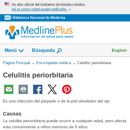
Omita
Un sitio oficial del Gobierno de Estados Unidos
y
Así es como usted puede verificarlo
vaya
Biblioteca Nacional de Medicina
al
Contenido
English
Menú
Búsqueda
Usted
Página Principal
→
Enciclopedia médica
→
Celulitis periorbitaria
está
Celulitis periorbitaria
aquí:
Es una infección del párpado o de la piel alrededor del ojo.
Causas
La celulitis periorbitaria puede ocurrir a cualquier edad, pero afecta
más comúnmente a niños menores de 5 años.