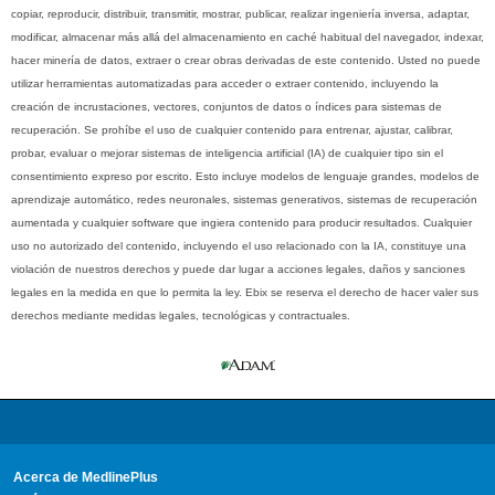
copiar, reproducir, distribuir, transmitir, mostrar, publicar, realizar ingeniería inversa, adaptar,
modificar, almacenar más allá del almacenamiento en caché habitual del navegador, indexar,
hacer minería de datos, extraer o crear obras derivadas de este contenido. Usted no puede
utilizar herramientas automatizadas para acceder o extraer contenido, incluyendo la
creación de incrustaciones, vectores, conjuntos de datos o índices para sistemas de
recuperación. Se prohíbe el uso de cualquier contenido para entrenar, ajustar, calibrar,
probar, evaluar o mejorar sistemas de inteligencia artificial (IA) de cualquier tipo sin el
consentimiento expreso por escrito. Esto incluye modelos de lenguaje grandes, modelos de
aprendizaje automático, redes neuronales, sistemas generativos, sistemas de recuperación
aumentada y cualquier software que ingiera contenido para producir resultados. Cualquier
uso no autorizado del contenido, incluyendo el uso relacionado con la IA, constituye una
violación de nuestros derechos y puede dar lugar a acciones legales, daños y sanciones
legales en la medida en que lo permita la ley. Ebix se reserva el derecho de hacer valer sus
derechos mediante medidas legales, tecnológicas y contractuales.
Acerca de MedlinePlus