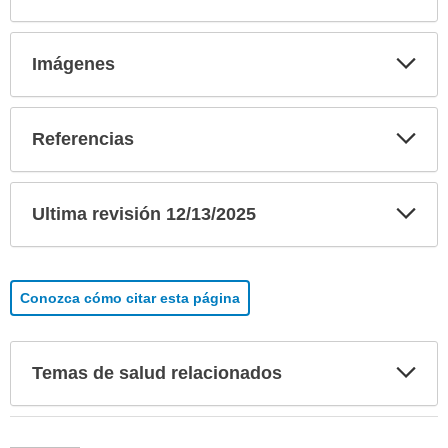
Exp
Imágenes
sec
Exp
Referencias
sec
Exp
Ultima revisión 12/13/2025
sec
Conozca cómo citar esta página
Exp
Temas de salud relacionados
sec