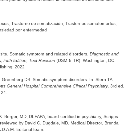
exos; Trastorno de somatización; Trastornos somatomorfos;
ansiedad por enfermedad
bsite. Somatic symptom and related disorders.
Diagnostic and
, Fifth Edition, Text Revision
(DSM-5-TR). Washington, DC:
lishing; 2022
 Greenberg DB. Somatic symptom disorders. In: Stern TA,
ts General Hospital Comprehensive Clinical Psychiatry
. 3rd ed.
 24.
K. Berger, MD, DLFAPA, board-certified in psychiatry, Scripps
o reviewed by David C. Dugdale, MD, Medical Director, Brenda
A.D.A.M. Editorial team.