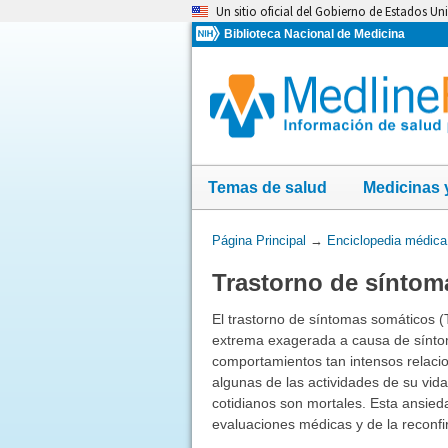
Omita
Un sitio oficial del Gobierno de Estados Un
y
Biblioteca Nacional de Medicina
vaya
al
Contenido
Temas de salud
Medicinas 
Usted
Página Principal
→
Enciclopedia médica
está
Trastorno de síntom
aquí:
El trastorno de síntomas somáticos 
extrema exagerada a causa de síntom
comportamientos tan intensos relaci
algunas de las actividades de su vid
cotidianos son mortales. Esta ansied
evaluaciones médicas y de la reconf