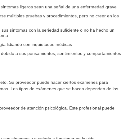
s síntomas ligeros sean una señal de una enfermedad grave
arse múltiples pruebas y procedimientos, pero no creer en los
 sus síntomas con la seriedad suficiente o no ha hecho un
blema
ía lidiando con inquietudes médicas
 debido a sus pensamientos, sentimientos y comportamientos
leto. Su proveedor puede hacer ciertos exámenes para
tomas. Los tipos de exámenes que se hacen dependen de los
proveedor de atención psicológica. Este profesional puede
ar sus síntomas y ayudarle a funcionar en la vida.