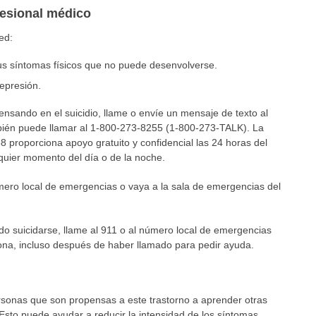
fesional médico
ed:
us síntomas físicos que no puede desenvolverse.
epresión.
ensando en el suicidio, llame o envíe un mensaje de texto al
bién puede llamar al 1-800-273-8255 (1-800-273-TALK). La
988 proporciona apoyo gratuito y confidencial las 24 horas del
lquier momento del día o de la noche.
mero local de emergencias o vaya a la sala de emergencias del
do suicidarse, llame al 911 o al número local de emergencias
ona, incluso después de haber llamado para pedir ayuda.
rsonas que son propensas a este trastorno a aprender otras
 Esto puede ayudar a reducir la intensidad de los síntomas.