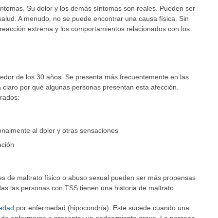
ntomas. Su dolor y los demás síntomas son reales. Pueden ser
alud. A menudo, no se puede encontrar una causa física. Sin
 reacción extrema y los comportamientos relacionados con los
edor de los 30 años. Se presenta más frecuentemente en las
 claro por qué algunas personas presentan esta afección.
crados:
onalmente al dolor y otras sensaciones
ación
s de maltrato físico o abuso sexual pueden ser más propensas
das las personas con TSS tienen una historia de maltrato.
iedad
por enfermedad (hipocondría). Este sucede cuando una
de enfermarse o presentar un padecimiento grave. La persona