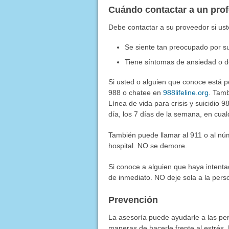
Cuándo contactar a un pro
Debe contactar a su proveedor si ust
Se siente tan preocupado por s
Tiene síntomas de ansiedad o d
Si usted o alguien que conoce está p
988 o chatee en
988lifeline.org
. Tam
Línea de vida para crisis y suicidio 
día, los 7 días de la semana, en cua
También puede llamar al 911 o al nú
hospital. NO se demore.
Si conoce a alguien que haya intenta
de inmediato. NO deje sola a la pers
Prevención
La asesoría puede ayudarle a las pe
maneras de hacerle frente al estrés.