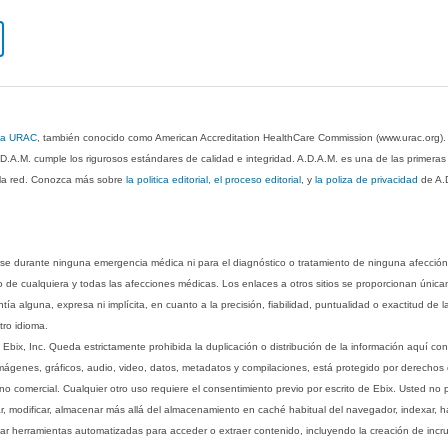
 la URAC
, también conocido como American Accreditation HealthCare Commission (www.urac.org)
.D.A.M. cumple los rigurosos estándares de calidad e integridad. A.D.A.M. es una de las primera
n la red. Conozca más sobre
la politica editorial, el proceso editorial
, y
la poliza de privacidad
de A.
rse durante ninguna emergencia médica ni para el diagnóstico o tratamiento de ninguna afección
o de cualquiera y todas las afecciones médicas. Los enlaces a otros sitios se proporcionan única
ía alguna, expresa ni implícita, en cuanto a la precisión, fiabilidad, puntualidad o exactitud de l
tro idioma.
ix, Inc. Queda estrictamente prohibida la duplicación o distribución de la información aquí con
imágenes, gráficos, audio, video, datos, metadatos y compilaciones, está protegido por derechos d
comercial. Cualquier otro uso requiere el consentimiento previo por escrito de Ebix. Usted no puede
ptar, modificar, almacenar más allá del almacenamiento en caché habitual del navegador, indexar, h
ar herramientas automatizadas para acceder o extraer contenido, incluyendo la creación de incru