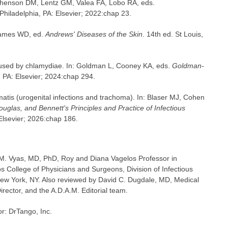
ershenson DM, Lentz GM, Valea FA, Lobo RA, eds.
 Philadelphia, PA: Elsevier; 2022:chap 23.
 James WD, ed.
Andrews' Diseases of the Skin
. 14th ed. St Louis,
sed by chlamydiae. In: Goldman L, Cooney KA, eds.
Goldman-
, PA: Elsevier; 2024:chap 294.
tis (urogenital infections and trachoma). In: Blaser MJ, Cohen
uglas, and Bennett's Principles and Practice of Infectious
 Elsevier; 2026:chap 186.
n M. Vyas, MD, PhD, Roy and Diana Vagelos Professor in
s College of Physicians and Surgeons, Division of Infectious
ew York, NY. Also reviewed by David C. Dugdale, MD, Medical
irector, and the A.D.A.M. Editorial team.
or: DrTango, Inc.