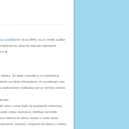
.
La acreditación
de la URAC es un comité auditor
s empresas en alcanzar esta tan importante
D.A.M.
 médica. Se debe consultar a un profesional
mente con fines informativos; no constituyen una
as traducciones realizadas por un servicio externo
tenida.
e autor y otras leyes de propiedad intelectual.
 copiar, reproducir, distribuir, transmitir,
acer minería de datos, extraer o crear obras
staciones, vectores, conjuntos de datos o índices