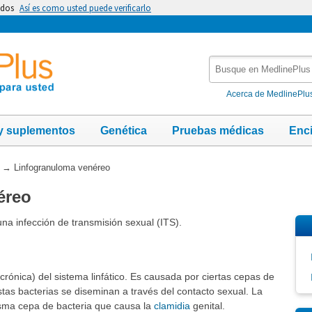
idos
Así es como usted puede verificarlo
Busque
en
MedlinePlus
Acerca de MedlinePlu
y suplementos
Genética
Pruebas médicas
Enc
→
Linfogranuloma venéreo
éreo
na infección de transmisión sexual (ITS).
rónica) del sistema linfático. Es causada por ciertas cepas de
stas bacterias se diseminan a través del contacto sexual. La
isma cepa de bacteria que causa la
clamidia
genital.