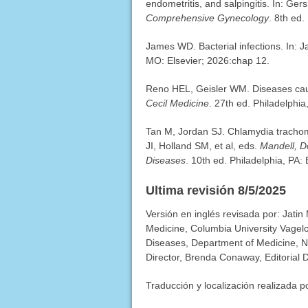
endometritis, and salpingitis. In: G
Comprehensive Gynecology
. 8th ed.
James WD. Bacterial infections. In:
MO: Elsevier; 2026:chap 12.
Reno HEL, Geisler WM. Diseases cau
Cecil Medicine
. 27th ed. Philadelphia
Tan M, Jordan SJ. Chlamydia trachoma
JI, Holland SM, et al, eds.
Mandell, Do
Diseases
. 10th ed. Philadelphia, PA:
Ultima revisión 8/5/2025
Versión en inglés revisada por: Jati
Medicine, Columbia University Vagelo
Diseases, Department of Medicine, N
Director, Brenda Conaway, Editorial D
Traducción y localización realizada p