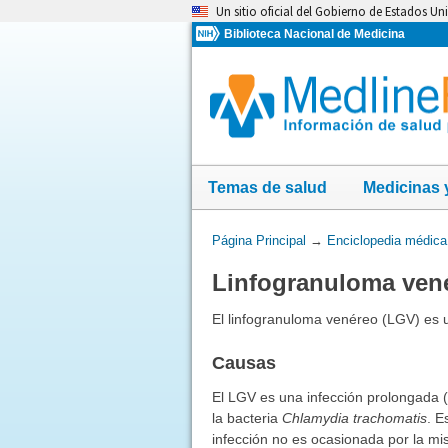
Omita
Un sitio oficial del Gobierno de Estados Un
y
Biblioteca Nacional de Medicina
vaya
al
Contenido
Temas de salud
Medicinas 
Usted
Página Principal
→
Enciclopedia médica
está
Linfogranuloma ven
aquí:
El linfogranuloma venéreo (LGV) es u
Causas
El LGV es una infección prolongada (c
la bacteria
Chlamydia trachomatis
. E
infección no es ocasionada por la m