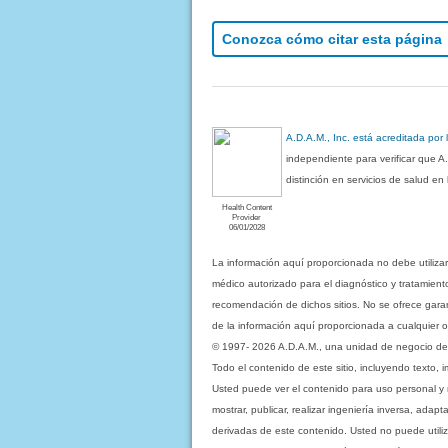
Conozca cómo citar esta página
A.D.A.M., Inc. está acreditada por
independiente para verificar que A
distinción en servicios de salud e
Health Content
Provider
06/01/2028
La información aquí proporcionada no debe utiliza
médico autorizado para el diagnóstico y tratamient
recomendación de dichos sitios. No se ofrece garant
de la información aquí proporcionada a cualquier o
© 1997- 2026 A.D.A.M., una unidad de negocio de Eb
Todo el contenido de este sitio, incluyendo texto, 
Usted puede ver el contenido para uso personal y no 
mostrar, publicar, realizar ingeniería inversa, ada
derivadas de este contenido. Usted no puede utiliz