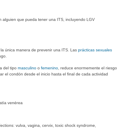
n alguien que pueda tener una ITS, incluyendo LGV
s la única manera de prevenir una ITS. Las
prácticas sexuales
sgo.
a del tipo
masculino
o
femenino
, reduce enormemente el riesgo
r el condón desde el inicio hasta el final de cada actividad
atía venérea
fections: vulva, vagina, cervix, toxic shock syndrome,