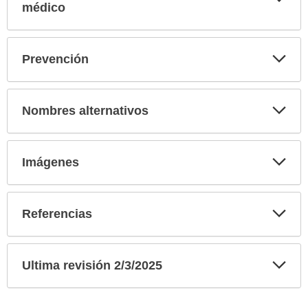
sec
médico
Exp
Prevención
sec
Exp
Nombres alternativos
sec
Exp
Imágenes
sec
Exp
Referencias
sec
Exp
Ultima revisión 2/3/2025
sec