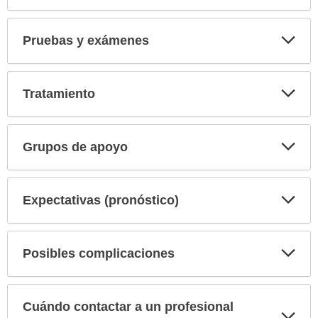
ha
sido
extendido.
Exp
Pruebas y exámenes
sec
Exp
Tratamiento
sec
Exp
Grupos de apoyo
sec
Exp
Expectativas (pronóstico)
sec
Exp
Posibles complicaciones
sec
Cuándo contactar a un profesional
Exp