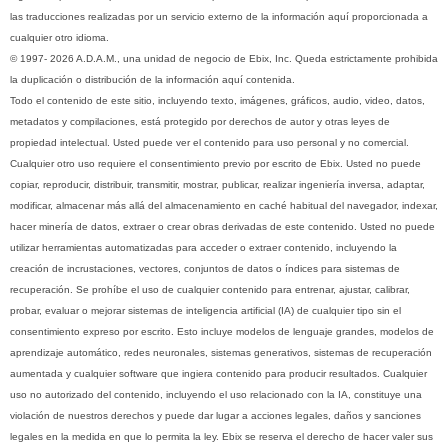
las traducciones realizadas por un servicio externo de la información aquí proporcionada a
cualquier otro idioma.
© 1997- 2026 A.D.A.M., una unidad de negocio de Ebix, Inc. Queda estrictamente prohibida
la duplicación o distribución de la información aquí contenida.
Todo el contenido de este sitio, incluyendo texto, imágenes, gráficos, audio, video, datos,
metadatos y compilaciones, está protegido por derechos de autor y otras leyes de
propiedad intelectual. Usted puede ver el contenido para uso personal y no comercial.
Cualquier otro uso requiere el consentimiento previo por escrito de Ebix. Usted no puede
copiar, reproducir, distribuir, transmitir, mostrar, publicar, realizar ingeniería inversa, adaptar,
modificar, almacenar más allá del almacenamiento en caché habitual del navegador, indexar,
hacer minería de datos, extraer o crear obras derivadas de este contenido. Usted no puede
utilizar herramientas automatizadas para acceder o extraer contenido, incluyendo la
creación de incrustaciones, vectores, conjuntos de datos o índices para sistemas de
recuperación. Se prohíbe el uso de cualquier contenido para entrenar, ajustar, calibrar,
probar, evaluar o mejorar sistemas de inteligencia artificial (IA) de cualquier tipo sin el
consentimiento expreso por escrito. Esto incluye modelos de lenguaje grandes, modelos de
aprendizaje automático, redes neuronales, sistemas generativos, sistemas de recuperación
aumentada y cualquier software que ingiera contenido para producir resultados. Cualquier
uso no autorizado del contenido, incluyendo el uso relacionado con la IA, constituye una
violación de nuestros derechos y puede dar lugar a acciones legales, daños y sanciones
legales en la medida en que lo permita la ley. Ebix se reserva el derecho de hacer valer sus