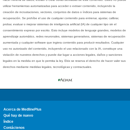
utilizar herramientas automatizadas para acceder o extraer contenido, incluyendo la
creación de incrustaciones, vectores, conjuntos de datos o índices para sistemas de
recuperación. Se prohíbe el uso de cualquier contenido para entrenar, ajustar, calibrar,
probar, evaluar o mejorar sistemas de inteligencia artificial (IA) de cualquier tipo sin el
consentimiento expreso por escrito. Esto incluye modelos de lenguaje grandes, modelos de
aprendizaje automático, redes neuronales, sistemas generativos, sistemas de recuperación
aumentada y cualquier software que ingiera contenido para producir resultados. Cualquier
uso no autorizado del contenido, incluyendo el uso relacionado con la IA, constituye una
violación de nuestros derechos y puede dar lugar a acciones legales, daños y sanciones
legales en la medida en que lo permita la ley. Ebix se reserva el derecho de hacer valer sus
derechos mediante medidas legales, tecnológicas y contractuales.
Acerca de MedlinePlus
Qué hay de nuevo
Índice
Contáctenos