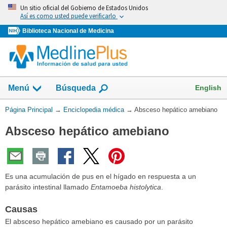
Omita
Un sitio oficial del Gobierno de Estados Unidos
y
Así es como usted puede verificarlo
vaya
Biblioteca Nacional de Medicina
al
Contenido
English
Menú
Búsqueda
Usted
Página Principal
→
Enciclopedia médica
→
Absceso hepático amebiano
está
Absceso hepático amebiano
aquí:
Es una acumulación de pus en el hígado en respuesta a un
parásito intestinal llamado
Entamoeba histolytica
.
Causas
El absceso hepático amebiano es causado por un parásito