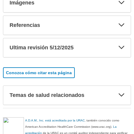
Exp
Imágenes
sec
Exp
Referencias
sec
Exp
Ultima revisión 5/12/2025
sec
Conozca cómo citar esta página
Exp
Temas de salud relacionados
sec
A.D.A.M., Inc. está acreditada por la URAC
, también conocido como
American Accreditation HealthCare Commission (www.urac.org).
La
acreditación
de la URAC es un comité auditor independiente para verificar