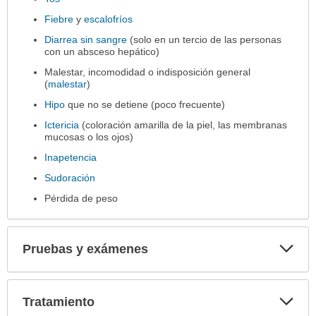
Fiebre
y
escalofríos
Diarrea sin sangre
(solo en un tercio de las personas
con un absceso hepático)
Malestar, incomodidad o indisposición general
(
malestar
)
Hipo
que no se detiene (poco frecuente)
Ictericia
(coloración amarilla de la piel, las membranas
mucosas o los ojos)
Inapetencia
Sudoración
Pérdida de peso
Exp
Pruebas y exámenes
sec
Exp
Tratamiento
sec