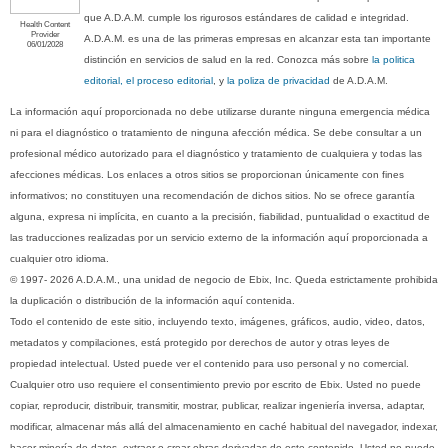
que A.D.A.M. cumple los rigurosos estándares de calidad e integridad.
Health Content
Provider
A.D.A.M. es una de las primeras empresas en alcanzar esta tan importante
06/01/2028
distinción en servicios de salud en la red. Conozca más sobre
la politica
editorial, el proceso editorial
, y
la poliza de privacidad
de A.D.A.M.
La información aquí proporcionada no debe utilizarse durante ninguna emergencia médica
ni para el diagnóstico o tratamiento de ninguna afección médica. Se debe consultar a un
profesional médico autorizado para el diagnóstico y tratamiento de cualquiera y todas las
afecciones médicas. Los enlaces a otros sitios se proporcionan únicamente con fines
informativos; no constituyen una recomendación de dichos sitios. No se ofrece garantía
alguna, expresa ni implícita, en cuanto a la precisión, fiabilidad, puntualidad o exactitud de
las traducciones realizadas por un servicio externo de la información aquí proporcionada a
cualquier otro idioma.
© 1997- 2026 A.D.A.M., una unidad de negocio de Ebix, Inc. Queda estrictamente prohibida
la duplicación o distribución de la información aquí contenida.
Todo el contenido de este sitio, incluyendo texto, imágenes, gráficos, audio, video, datos,
metadatos y compilaciones, está protegido por derechos de autor y otras leyes de
propiedad intelectual. Usted puede ver el contenido para uso personal y no comercial.
Cualquier otro uso requiere el consentimiento previo por escrito de Ebix. Usted no puede
copiar, reproducir, distribuir, transmitir, mostrar, publicar, realizar ingeniería inversa, adaptar,
modificar, almacenar más allá del almacenamiento en caché habitual del navegador, indexar,
hacer minería de datos, extraer o crear obras derivadas de este contenido. Usted no puede