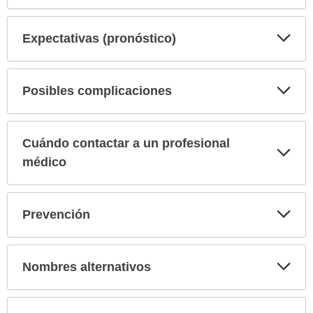
Exp
Expectativas (pronóstico)
sec
Exp
Posibles complicaciones
sec
Cuándo contactar a un profesional
Exp
sec
médico
Exp
Prevención
sec
Exp
Nombres alternativos
sec