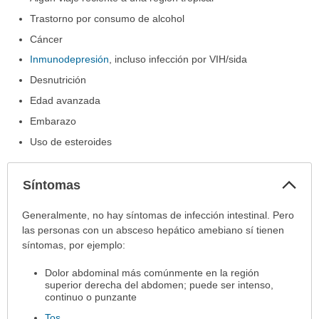
Trastorno por consumo de alcohol
Cáncer
Inmunodepresión
, incluso infección por VIH/sida
Desnutrición
Edad avanzada
Embarazo
Uso de esteroides
Col
Síntomas
sec
Síntomas
Generalmente, no hay síntomas de infección intestinal. Pero
ha
las personas con un absceso hepático amebiano sí tienen
sido
síntomas, por ejemplo:
extendido.
Dolor abdominal más comúnmente en la región
superior derecha del abdomen; puede ser intenso,
continuo o punzante
Tos