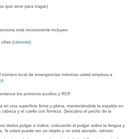
bo que sirve para tragar)
ersona está inconsciente incluyen:
s uñas (
cianosis
)
 al número local de emergencias mientras usted empieza a
CP
.
comience los primeros auxilios y RCP.
a en una superficie firme y plana, manteniéndole la espalda en
a cabeza y el cuello con firmeza. Descubra el pecho de la
los dedos pulgar e índice, colocando el pulgar sobre la lengua y
la. Si usted puede ver un objeto y no está atorado, retírelo.