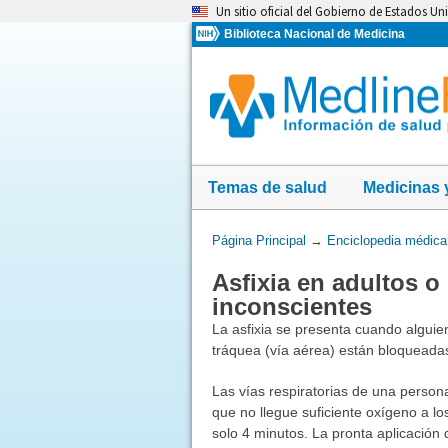
Omita
Un sitio oficial del Gobierno de Estados Un
y
Biblioteca Nacional de Medicina
vaya
al
Contenido
Temas de salud
Medicinas 
Usted
Página Principal
→
Enciclopedia médica
está
Asfixia en adultos 
aquí:
inconscientes
La asfixia se presenta cuando alguien
tráquea (vía aérea) están bloqueadas
Las vías respiratorias de una perso
que no llegue suficiente oxígeno a l
solo 4 minutos. La pronta aplicación 