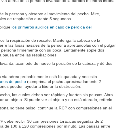
a vía aérea de la persona levantando la barbilla mientras inclina
de la persona y observe el movimiento del pecho. Mire,
les de respiración durante 5 segundos.
aplique
los primeros auxilios en caso de pérdida del
.
nce la respiración de rescate. Mantenga la cabeza de la
ierre las fosas nasales de la persona apretándolas con el pulgar
 la persona firmemente con su boca. Lentamente sople dos
 pausa entre las respiraciones.
 levanta, acomode de nuevo la posición de la cabeza y dé dos
 la vía aérea probablemente está bloqueada y necesita
ones de pecho
(comprima el pecho aproximadamente 2
nes pueden ayudar a liberar la obstrucción.
echo, las cuales deben ser rápidas y fuertes sin pausas. Abra
r un objeto. Si puede ver el objeto y no está atorado, retírelo.
persona no tiene pulso, continue la RCP con compresiones en el
 debe recibir 30 compresiones torácicas seguidas de 2
cia de 100 a 120 compresiones por minuto. Las pausas entre