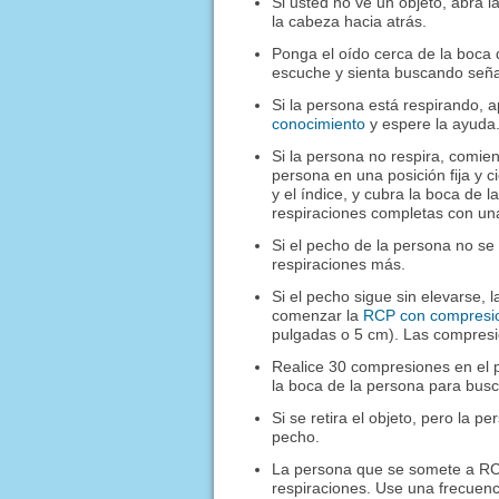
Si usted no ve un objeto, abra l
la cabeza hacia atrás.
Ponga el oído cerca de la boca 
escuche y sienta buscando seña
Si la persona está respirando, 
conocimiento
y espere la ayuda
Si la persona no respira, comie
persona en una posición fija y c
y el índice, y cubra la boca de
respiraciones completas con una
Si el pecho de la persona no se
respiraciones más.
Si el pecho sigue sin elevarse,
comenzar la
RCP con compresi
pulgadas o 5 cm). Las compresio
Realice 30 compresiones en el p
la boca de la persona para busca
Si se retira el objeto, pero la 
pecho.
La persona que se somete a RCP
respiraciones. Use una frecuen