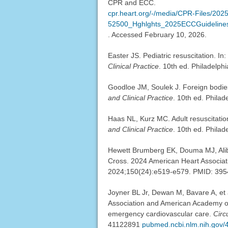
CPR and ECC.
cpr.heart.org/-/media/CPR-Files/2025
52500_Hghlghts_2025ECCGuidelines
. Accessed February 10, 2026.
Easter JS. Pediatric resuscitation. In
Clinical Practice
. 10th ed. Philadelph
Goodloe JM, Soulek J. Foreign bodie
and Clinical Practice
. 10th ed. Philad
Haas NL, Kurz MC. Adult resuscitatio
and Clinical Practice
. 10th ed. Philad
Hewett Brumberg EK, Douma MJ, Alibe
Cross. 2024 American Heart Associati
2024;150(24):e519-e579. PMID: 39
Joyner BL Jr, Dewan M, Bavare A, et a
Association and American Academy of 
emergency cardiovascular care.
Circ
41122891
pubmed.ncbi.nlm.nih.gov/