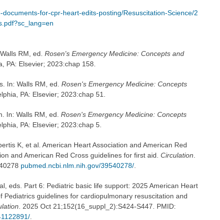
-documents-for-cpr-heart-edits-posting/Resuscitation-Science/2
.pdf?sc_lang=en
: Walls RM, ed.
Rosen's Emergency Medicine: Concepts and
ia, PA: Elsevier; 2023:chap 158.
s. In: Walls RM, ed.
Rosen's Emergency Medicine: Concepts
elphia, PA: Elsevier; 2023:chap 51.
n. In: Walls RM, ed.
Rosen's Emergency Medicine: Concepts
elphia, PA: Elsevier; 2023:chap 5.
rtis K, et al. American Heart Association and American Red
on and American Red Cross guidelines for first aid.
Circulation
.
540278
pubmed.ncbi.nlm.nih.gov/39540278/
.
l, eds. Part 6: Pediatric basic life support: 2025 American Heart
Pediatrics guidelines for cardiopulmonary resuscitation and
ulation
. 2025 Oct 21;152(16_suppl_2):S424-S447. PMID:
41122891/
.