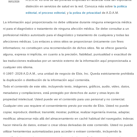
06/01/2028
distinción en servicios de salud en la red. Conozca más sobre
la politica
editorial, el proceso editorial
, y
la poliza de privacidad
de A.D.A.M.
La información aquí proporcionada no debe utilizarse durante ninguna emergencia médica
ni para el diagnóstico o tratamiento de ninguna afección médica. Se debe consultar a un
profesional médico autorizado para el diagnóstico y tratamiento de cualquiera y todas las
afecciones médicas. Los enlaces a otros sitios se proporcionan únicamente con fines
informativos; no constituyen una recomendación de dichos sitios. No se ofrece garantía
alguna, expresa ni implícita, en cuanto a la precisión, fiabilidad, puntualidad o exactitud de
las traducciones realizadas por un servicio externo de la información aquí proporcionada a
cualquier otro idioma.
© 1997- 2026 A.D.A.M., una unidad de negocio de Ebix, Inc. Queda estrictamente prohibida
la duplicación o distribución de la información aquí contenida.
Todo el contenido de este sitio, incluyendo texto, imágenes, gráficos, audio, video, datos,
metadatos y compilaciones, está protegido por derechos de autor y otras leyes de
propiedad intelectual. Usted puede ver el contenido para uso personal y no comercial.
Cualquier otro uso requiere el consentimiento previo por escrito de Ebix. Usted no puede
copiar, reproducir, distribuir, transmitir, mostrar, publicar, realizar ingeniería inversa, adaptar,
modificar, almacenar más allá del almacenamiento en caché habitual del navegador, indexar,
hacer minería de datos, extraer o crear obras derivadas de este contenido. Usted no puede
utilizar herramientas automatizadas para acceder o extraer contenido, incluyendo la