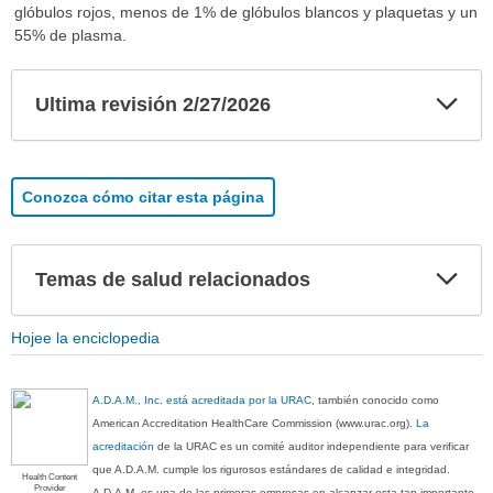
glóbulos rojos, menos de 1% de glóbulos blancos y plaquetas y un
55% de plasma.
Exp
Ultima revisión 2/27/2026
sec
Conozca cómo citar esta página
Exp
Temas de salud relacionados
sec
Hojee la enciclopedia
A.D.A.M., Inc. está acreditada por la URAC
, también conocido como
American Accreditation HealthCare Commission (www.urac.org).
La
acreditación
de la URAC es un comité auditor independiente para verificar
que A.D.A.M. cumple los rigurosos estándares de calidad e integridad.
Health Content
Provider
A.D.A.M. es una de las primeras empresas en alcanzar esta tan importante