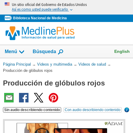
Omita
Un sitio oficial del Gobierno de Estados Unidos
y
Así es como usted puede verificarlo
vaya
Biblioteca Nacional de Medicina
al
Contenido
English
Menú
Búsqueda
Usted
Página Principal
→
Videos y multimedia
→
Videos de salud
→
está
Producción de glóbulos rojos
aquí:
Producción de glóbulos rojos
Sin audio describiendo contenido
Con audio describiendo contenido
¿Qu
es
esto