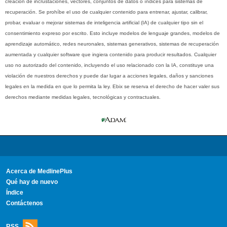
creación de incrustaciones, vectores, conjuntos de datos o índices para sistemas de
recuperación. Se prohíbe el uso de cualquier contenido para entrenar, ajustar, calibrar,
probar, evaluar o mejorar sistemas de inteligencia artificial (IA) de cualquier tipo sin el
consentimiento expreso por escrito. Esto incluye modelos de lenguaje grandes, modelos de
aprendizaje automático, redes neuronales, sistemas generativos, sistemas de recuperación
aumentada y cualquier software que ingiera contenido para producir resultados. Cualquier
uso no autorizado del contenido, incluyendo el uso relacionado con la IA, constituye una
violación de nuestros derechos y puede dar lugar a acciones legales, daños y sanciones
legales en la medida en que lo permita la ley. Ebix se reserva el derecho de hacer valer sus
derechos mediante medidas legales, tecnológicas y contractuales.
Acerca de MedlinePlus
Qué hay de nuevo
Índice
Contáctenos
RSS