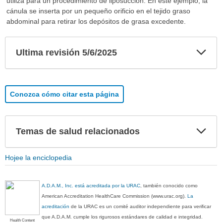
utiliza para un procedimiento de liposucción. En este ejemplo, la
cánula se inserta por un pequeño orificio en el tejido graso
abdominal para retirar los depósitos de grasa excedente.
Exp
Ultima revisión 5/6/2025
sec
Conozca cómo citar esta página
Exp
Temas de salud relacionados
sec
Hojee la enciclopedia
A.D.A.M., Inc. está acreditada por la URAC
, también conocido como
American Accreditation HealthCare Commission (www.urac.org).
La
acreditación
de la URAC es un comité auditor independiente para verificar
que A.D.A.M. cumple los rigurosos estándares de calidad e integridad.
Health Content