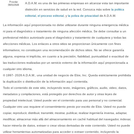
Provider
A.D.A.M. es una de las primeras empresas en alcanzar esta tan importante
06/01/2028
distinción en servicios de salud en la red. Conozca más sobre
la politica
editorial, el proceso editorial
, y
la poliza de privacidad
de A.D.A.M.
La información aquí proporcionada no debe utilizarse durante ninguna emergencia médica
ni para el diagnóstico o tratamiento de ninguna afección médica. Se debe consultar a un
profesional médico autorizado para el diagnóstico y tratamiento de cualquiera y todas las
afecciones médicas. Los enlaces a otros sitios se proporcionan únicamente con fines
informativos; no constituyen una recomendación de dichos sitios. No se ofrece garantía
alguna, expresa ni implícita, en cuanto a la precisión, fiabilidad, puntualidad o exactitud de
las traducciones realizadas por un servicio externo de la información aquí proporcionada a
cualquier otro idioma.
© 1997- 2026 A.D.A.M., una unidad de negocio de Ebix, Inc. Queda estrictamente prohibida
la duplicación o distribución de la información aquí contenida.
Todo el contenido de este sitio, incluyendo texto, imágenes, gráficos, audio, video, datos,
metadatos y compilaciones, está protegido por derechos de autor y otras leyes de
propiedad intelectual. Usted puede ver el contenido para uso personal y no comercial.
Cualquier otro uso requiere el consentimiento previo por escrito de Ebix. Usted no puede
copiar, reproducir, distribuir, transmitir, mostrar, publicar, realizar ingeniería inversa, adaptar,
modificar, almacenar más allá del almacenamiento en caché habitual del navegador, indexar,
hacer minería de datos, extraer o crear obras derivadas de este contenido. Usted no puede
utilizar herramientas automatizadas para acceder o extraer contenido, incluyendo la