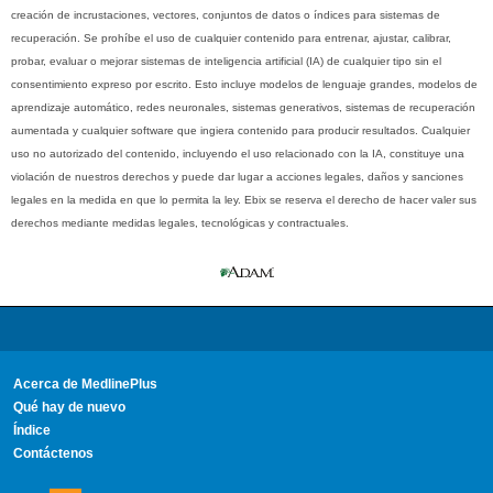
creación de incrustaciones, vectores, conjuntos de datos o índices para sistemas de
recuperación. Se prohíbe el uso de cualquier contenido para entrenar, ajustar, calibrar,
probar, evaluar o mejorar sistemas de inteligencia artificial (IA) de cualquier tipo sin el
consentimiento expreso por escrito. Esto incluye modelos de lenguaje grandes, modelos de
aprendizaje automático, redes neuronales, sistemas generativos, sistemas de recuperación
aumentada y cualquier software que ingiera contenido para producir resultados. Cualquier
uso no autorizado del contenido, incluyendo el uso relacionado con la IA, constituye una
violación de nuestros derechos y puede dar lugar a acciones legales, daños y sanciones
legales en la medida en que lo permita la ley. Ebix se reserva el derecho de hacer valer sus
derechos mediante medidas legales, tecnológicas y contractuales.
Acerca de MedlinePlus
Qué hay de nuevo
Índice
Contáctenos