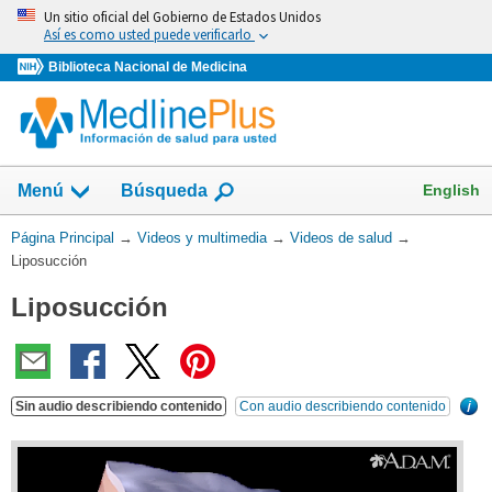
Omita
Un sitio oficial del Gobierno de Estados Unidos
y
Así es como usted puede verificarlo
vaya
Biblioteca Nacional de Medicina
al
Contenido
English
Menú
Búsqueda
Usted
Página Principal
→
Videos y multimedia
→
Videos de salud
→
está
Liposucción
aquí:
Liposucción
Sin audio describiendo contenido
Con audio describiendo contenido
¿Qu
es
esto