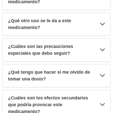
sec
medicamento?
¿Qué otro uso se le da a este
Exp
sec
medicamento?
¿Cuáles son las precauciones
Exp
sec
especiales que debo seguir?
¿Qué tengo que hacer si me olvido de
Exp
sec
tomar una dosis?
¿Cuáles son los efectos secundarios
Exp
que podría provocar este
sec
medicamento?