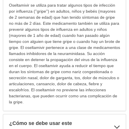
¿Para
Oseltamivir se utiliza para tratar algunos tipos de infección
cuáles
por influenza (''gripe'') en adultos, niños y bebés (mayores
condiciones
de 2 semanas de edad) que han tenido síntomas de gripe
o
no más de 2 días. Este medicamento también se utiliza para
enfermedades
prevenir algunos tipos de influenza en adultos y niños
se
(mayores de 1 año de edad) cuando han pasado algún
prescribe
tiempo con alguien que tiene gripe o cuando hay un brote de
este
gripe. El oseltamivir pertenece a una clase de medicamentos
medicamento?
llamados inhibidores de la neuraminidasa. Su acción
ha
consiste en detener la propagación del virus de la influenza
sido
en el cuerpo. El oseltamivir ayuda a reducir el tiempo que
extendido.
duran los síntomas de gripe como nariz congestionada o
secreción nasal, dolor de garganta, tos, dolor de músculos o
articulaciones, cansancio, dolor de cabeza, fiebre y
escalofríos. El oseltamivir no previene las infecciones
bacterianas, que pueden ocurrir como una complicación de
la gripe.
¿Cómo se debe usar este
Exp