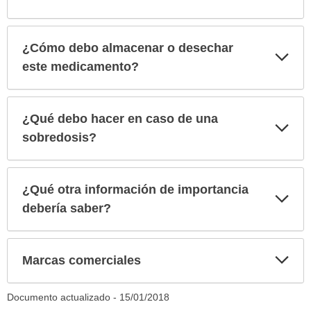
¿Cómo debo almacenar o desechar
Exp
sec
este medicamento?
¿Qué debo hacer en caso de una
Exp
sec
sobredosis?
¿Qué otra información de importancia
Exp
sec
debería saber?
Exp
Marcas comerciales
sec
Documento actualizado -
15/01/2018