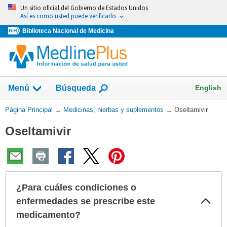
Omita
Un sitio oficial del Gobierno de Estados Unidos
y
Así es como usted puede verificarlo
vaya
Biblioteca Nacional de Medicina
al
Contenido
Mostrar
English
Menú
Búsqueda
el
campo
Usted
Página Principal
→
Medicinas, hierbas y suplementos
→
Oseltamivir
de
está
Oseltamivir
aquí:
¿Para cuáles condiciones o
Col
enfermedades se prescribe este
sec
medicamento?