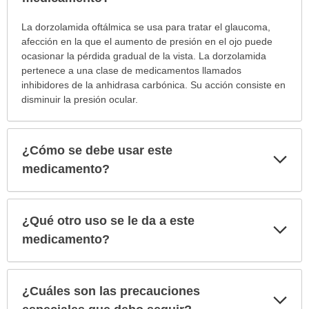
¿Para
La dorzolamida oftálmica se usa para tratar el glaucoma,
cuáles
afección en la que el aumento de presión en el ojo puede
condiciones
ocasionar la pérdida gradual de la vista. La dorzolamida
o
pertenece a una clase de medicamentos llamados
enfermedades
inhibidores de la anhidrasa carbónica. Su acción consiste en
se
disminuir la presión ocular.
prescribe
este
medicamento?
¿Cómo se debe usar este
Exp
ha
sec
medicamento?
sido
extendido.
¿Qué otro uso se le da a este
Exp
sec
medicamento?
¿Cuáles son las precauciones
Exp
sec