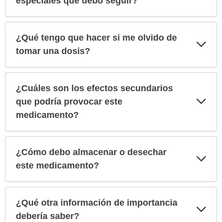
especiales que debo seguir?
¿Qué tengo que hacer si me olvido de
Exp
sec
tomar una dosis?
¿Cuáles son los efectos secundarios
Exp
que podría provocar este
sec
medicamento?
¿Cómo debo almacenar o desechar
Exp
sec
este medicamento?
¿Qué otra información de importancia
Exp
sec
debería saber?