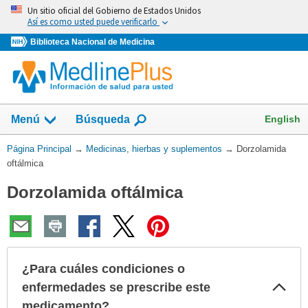
Omita
Un sitio oficial del Gobierno de Estados Unidos
y
Así es como usted puede verificarlo
vaya
Biblioteca Nacional de Medicina
al
Contenido
Mostrar
English
Menú
Búsqueda
el
campo
Usted
Página Principal
→
Medicinas, hierbas y suplementos
→
Dorzolamida
de
está
oftálmica
aquí:
Dorzolamida oftálmica
¿Para cuáles condiciones o
Col
enfermedades se prescribe este
sec
medicamento?