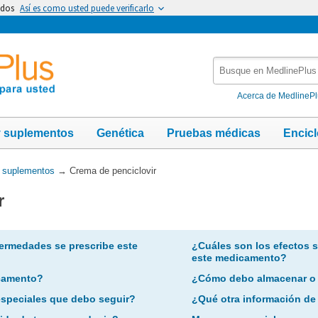
idos
Así es como usted puede verificarlo
Busque
en
MedlinePlus
Acerca de MedlineP
y suplementos
Genética
Pruebas médicas
Encic
y suplementos
→
Crema de penciclovir
r
ermedades se prescribe este
¿Cuáles son los efectos 
este medicamento?
camento?
¿Cómo debo almacenar o
especiales que debo seguir?
¿Qué otra información de