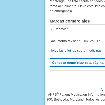
Mantenga una lista escrita de todos 
toma actualmente. Lleve esta lista co
de emergencia.
Marcas comerciales
®
Denavir
Documento revisado -
15/12/2017
Hojee las páginas sobre medicinas
Conozca cómo citar esta página
Am
®
AHFS
Patient Medication Informatio
900, Bethesda, Maryland. Todos los de