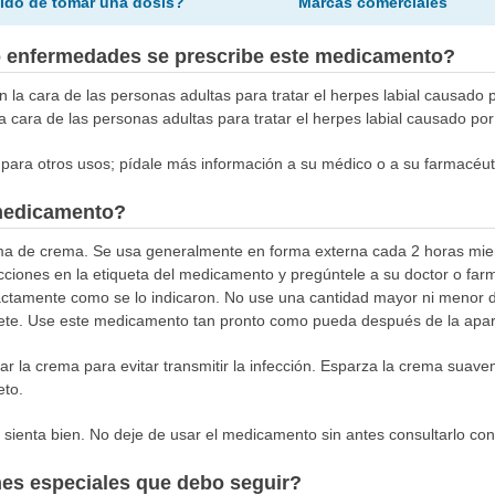
ido de tomar una dosis?
Marcas comerciales
o enfermedades se prescribe este medicamento?
en la cara de las personas adultas para tratar el herpes labial causado p
la cara de las personas adultas para tratar el herpes labial causado por
para otros usos; pídale más información a su médico o a su farmacéut
medicamento?
rma de crema. Se usa generalmente en forma externa cada 2 horas mien
cciones en la etiqueta del medicamento y pregúntele a su doctor o far
tamente como se lo indicaron. No use una cantidad mayor ni menor d
ecete. Use este medicamento tan pronto como pueda después de la apari
car la crema para evitar transmitir la infección. Esparza la crema sua
eto.
 sienta bien. No deje de usar el medicamento sin antes consultarlo con
nes especiales que debo seguir?