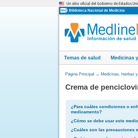
Omita
Un sitio oficial del Gobierno de Estados Un
y
Biblioteca Nacional de Medicina
vaya
al
Contenido
Temas de salud
Medicinas 
Usted
Página Principal
→
Medicinas, hierbas 
está
Crema de penciclovi
aquí:
¿Para cuáles condiciones o enf
medicamento?
¿Cómo se debe usar este medi
¿Cuáles son las precauciones 