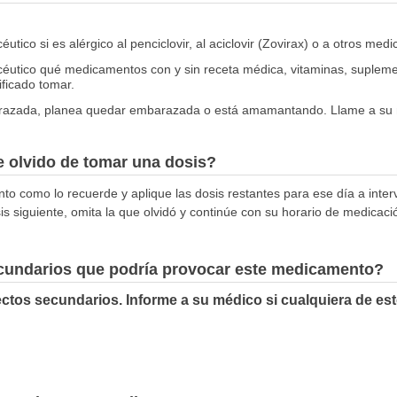
utico si es alérgico al penciclovir, al aciclovir (Zovirax) o a otros med
céutico qué medicamentos con y sin receta médica, vitaminas, suplemen
ificado tomar.
arazada, planea quedar embarazada o está amamantando. Llame a su
 olvido de tomar una dosis?
nto como lo recuerde y aplique las dosis restantes para ese día a inter
is siguiente, omita la que olvidó y continúe con su horario de medicaci
ecundarios que podría provocar este medicamento?
ectos secundarios. Informe a su médico si cualquiera de es