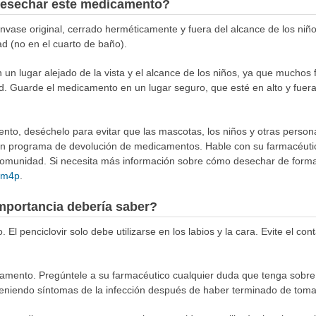
esechar este medicamento?
ase original, cerrado herméticamente y fuera del alcance de los niñ
ad (no en el cuarto de baño).
n lugar alejado de la vista y el alcance de los niños, ya que muchos 
d. Guarde el medicamento en un lugar seguro, que esté en alto y fuera
to, deséchelo para evitar que las mascotas, los niños y otras person
 un programa de devolución de medicamentos. Hable con su farmacéuti
munidad. Si necesita más información sobre cómo desechar de forma 
4Rm4p
.
mportancia debería saber?
. El penciclovir solo debe utilizarse en los labios y la cara. Evite el c
mento. Pregúntele a su farmacéutico cualquier duda que tenga sobre c
eniendo síntomas de la infección después de haber terminado de tomar