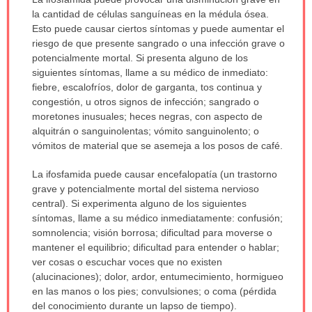
ha
la cantidad de células sanguíneas en la médula ósea.
sido
Esto puede causar ciertos síntomas y puede aumentar el
extendido.
riesgo de que presente sangrado o una infección grave o
potencialmente mortal. Si presenta alguno de los
siguientes síntomas, llame a su médico de inmediato:
fiebre, escalofríos, dolor de garganta, tos continua y
congestión, u otros signos de infección; sangrado o
moretones inusuales; heces negras, con aspecto de
alquitrán o sanguinolentas; vómito sanguinolento; o
vómitos de material que se asemeja a los posos de café.
La ifosfamida puede causar encefalopatía (un trastorno
grave y potencialmente mortal del sistema nervioso
central). Si experimenta alguno de los siguientes
síntomas, llame a su médico inmediatamente: confusión;
somnolencia; visión borrosa; dificultad para moverse o
mantener el equilibrio; dificultad para entender o hablar;
ver cosas o escuchar voces que no existen
(alucinaciones); dolor, ardor, entumecimiento, hormigueo
en las manos o los pies; convulsiones; o coma (pérdida
del conocimiento durante un lapso de tiempo).