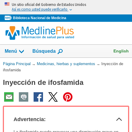
Omita
Un sitio oficial del Gobierno de Estados Unidos
y
Así es como usted puede verificarlo
vaya
Biblioteca Nacional de Medicina
al
Contenido
Mostrar
English
Menú
Búsqueda
el
campo
Usted
Página Principal
→
Medicinas, hierbas y suplementos
→
Inyección de
de
está
ifosfamida
aquí:
Inyección de ifosfamida
Col
Advertencia:
sec
Advertencia:
La ifosfamida puede provocar una disminución grave en