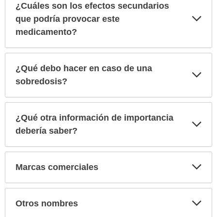
¿Cuáles son los efectos secundarios
Exp
que podría provocar este
sec
medicamento?
¿Qué debo hacer en caso de una
Exp
sec
sobredosis?
¿Qué otra información de importancia
Exp
sec
debería saber?
Exp
Marcas comerciales
sec
Exp
Otros nombres
sec