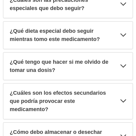
¿Cuáles son las precauciones
Exp
sec
especiales que debo seguir?
¿Qué dieta especial debo seguir
Exp
sec
mientras tomo este medicamento?
¿Qué tengo que hacer si me olvido de
Exp
sec
tomar una dosis?
¿Cuáles son los efectos secundarios
Exp
que podría provocar este
sec
medicamento?
¿Cómo debo almacenar o desechar
Exp