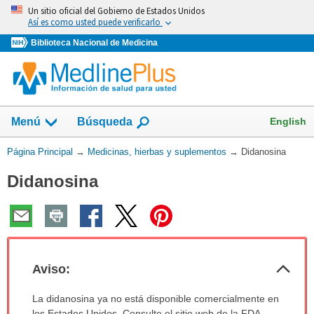
Omita
Un sitio oficial del Gobierno de Estados Unidos
y
Así es como usted puede verificarlo
vaya
Biblioteca Nacional de Medicina
al
Contenido
Mostrar
English
Menú
Búsqueda
el
campo
Usted
Página Principal
→
Medicinas, hierbas y suplementos
→
Didanosina
de
está
Didanosina
aquí:
Col
Aviso:
sec
Aviso:
La didanosina ya no está disponible comercialmente en
ha
los Estados Unidos. Consulte el sitio web de la FDA