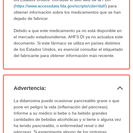
sido
(
https://www.accessdata.fda.gov/scripts/cder/daf/
) para
extendido.
obtener información sobre los medicamentos que se han
dejado de fabricar.
Debido a que este medicamento ya no está disponible en
el mercado estadounidense, AHFS DI ya no actualiza este
documento. Si este fármaco se utiliza en países distintos
de los Estados Unidos, es esencial consultar el etiquetado
del fabricante para obtener información más reciente.
Col
Advertencia:
sec
Advertencia:
La didanosina puede ocasionar pancreatitis grave o que
ha
pone en peligro la vida (inflamación del páncreas).
sido
Informe a su médico si bebe o ha bebido grandes
extendido.
cantidades de bebidas alcohólicas y si tiene o alguna vez
ha tenido pancreatitis, o enfermedad renal o del
páncreas. Si experimenta alguno de los síntomas