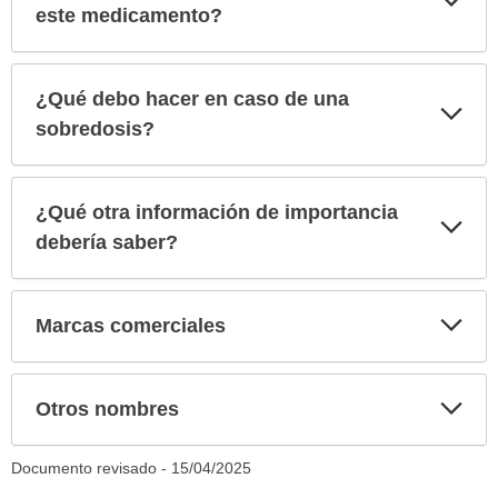
sec
este medicamento?
¿Qué debo hacer en caso de una
Exp
sec
sobredosis?
¿Qué otra información de importancia
Exp
sec
debería saber?
Exp
Marcas comerciales
sec
Exp
Otros nombres
sec
Documento revisado -
15/04/2025