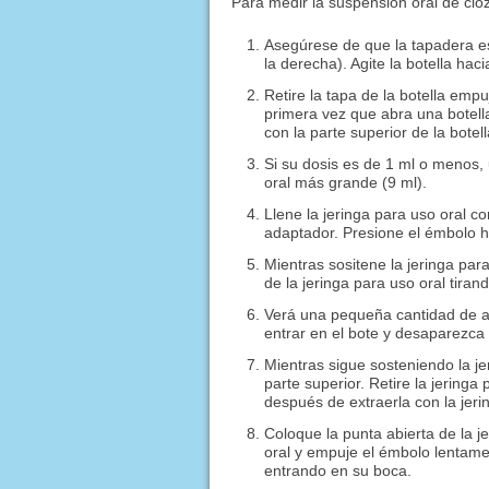
Para medir la suspensión oral de clo
Asegúrese de que la tapadera esté
la derecha). Agite la botella ha
Retire la tapa de la botella empu
primera vez que abra una botella
con la parte superior de la botell
Si su dosis es de 1 ml o menos, u
oral más grande (9 ml).
Llene la jeringa para uso oral co
adaptador. Presione el émbolo ha
Mientras sositene la jeringa par
de la jeringa para uso oral tira
Verá una pequeña cantidad de ai
entrar en el bote y desaparezca e
Mientras sigue sosteniendo la jer
parte superior. Retire la jering
después de extraerla con la jeri
Coloque la punta abierta de la j
oral y empuje el émbolo lentame
entrando en su boca.