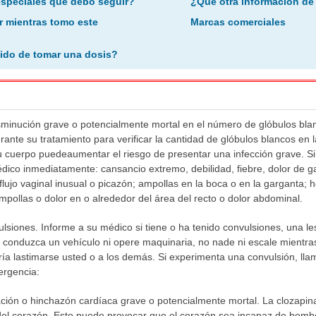
especiales que debo seguir?
¿Qué otra información de
r mientras tomo este
Marcas comerciales
ido de tomar una dosis?
minución grave o potencialmente mortal en el número de glóbulos bla
urante su tratamiento para verificar la cantidad de glóbulos blancos en 
u cuerpo puedeaumentar el riesgo de presentar una infección grave. S
dico inmediatamente: cansancio extremo, debilidad, fiebre, dolor de ga
 flujo vaginal inusual o picazón; ampollas en la boca o en la garganta
ampollas o dolor en o alrededor del área del recto o dolor abdominal.
siones. Informe a su médico si tiene o ha tenido convulsiones, una le
 conduzca un vehículo ni opere maquinaria, no nade ni escale mientras
ría lastimarse usted o a los demás. Si experimenta una convulsión, ll
ergencia:
ción o hinchazón cardíaca grave o potencialmente mortal. La clozapi
el corazón. Esto puede provocar que el corazón sea incapaz de bombe