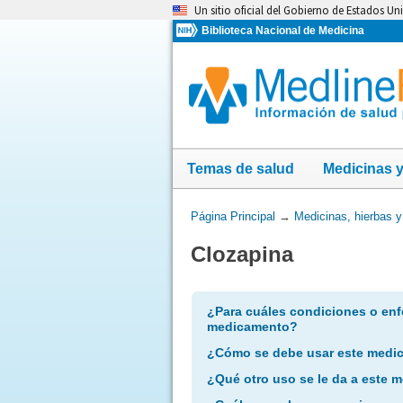
Omita
Un sitio oficial del Gobierno de Estados Un
y
Biblioteca Nacional de Medicina
vaya
al
Contenido
Temas de salud
Medicinas 
Usted
Página Principal
→
Medicinas, hierbas 
está
Clozapina
aquí:
¿Para cuáles condiciones o enf
medicamento?
¿Cómo se debe usar este medi
¿Qué otro uso se le da a este