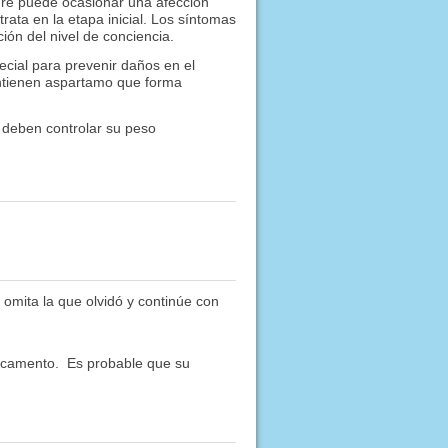
gre puede ocasionar una afección
rata en la etapa inicial. Los síntomas
ción del nivel de conciencia.
pecial para prevenir daños en el
ontienen aspartamo que forma
deben controlar su peso
 omita la que olvidó y continúe con
dicamento. Es probable que su