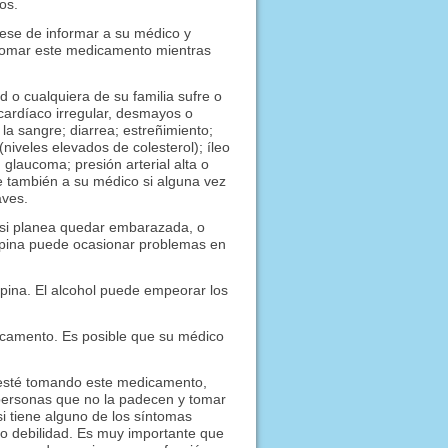
os.
rese de informar a su médico y
tomar este medicamento mientras
o cualquiera de su familia sufre o
ardíaco irregular, desmayos o
la sangre; diarrea; estreñimiento;
niveles elevados de colesterol); íleo
; glaucoma; presión arterial alta o
e también a su médico si alguna vez
aves.
 si planea quedar embarazada, o
apina puede ocasionar problemas en
pina. El alcohol puede empeorar los
dicamento. Es posible que su médico
 esté tomando este medicamento,
s personas que no la padecen y tomar
 tiene alguno de los síntomas
o debilidad. Es muy importante que