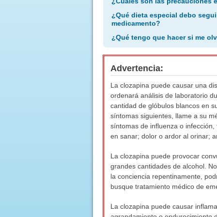
¿Cuáles son las precauciones 
¿Qué dieta especial debo segui
medicamento?
¿Qué tengo que hacer si me olv
Advertencia:
La clozapina puede causar una dis
ordenará análisis de laboratorio d
cantidad de glóbulos blancos en s
síntomas siguientes, llame a su mé
síntomas de influenza o infección,
en sanar; dolor o ardor al orinar; 
La clozapina puede provocar convul
grandes cantidades de alcohol. No
la conciencia repentinamente, pod
busque tratamiento médico de em
La clozapina puede causar inflama
agrandamiento o endurecimiento d