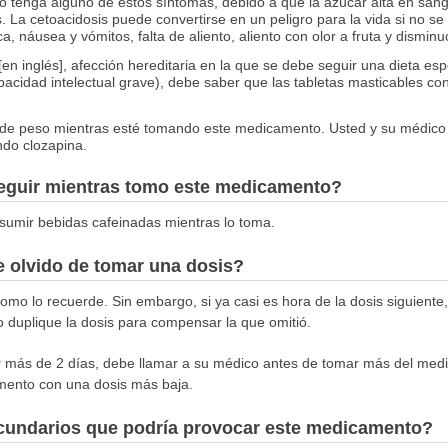
o tenga alguno de estos síntomas, debido a que la azúcar alta en san
La cetoacidosis puede convertirse en un peligro para la vida si no se t
, náusea y vómitos, falta de aliento, aliento con olor a fruta y disminu
 [en inglés], afección hereditaria en la que se debe seguir una dieta es
acidad intelectual grave), debe saber que las tabletas masticables c
e peso mientras esté tomando este medicamento. Usted y su médico 
do clozapina.
seguir mientras tomo este medicamento?
sumir bebidas cafeinadas mientras lo toma.
 olvido de tomar una dosis?
omo lo recuerde. Sin embargo, si ya casi es hora de la dosis siguiente,
o duplique la dosis para compensar la que omitió.
por más de 2 días, debe llamar a su médico antes de tomar más del me
amento con una dosis más baja.
ecundarios que podría provocar este medicamento?