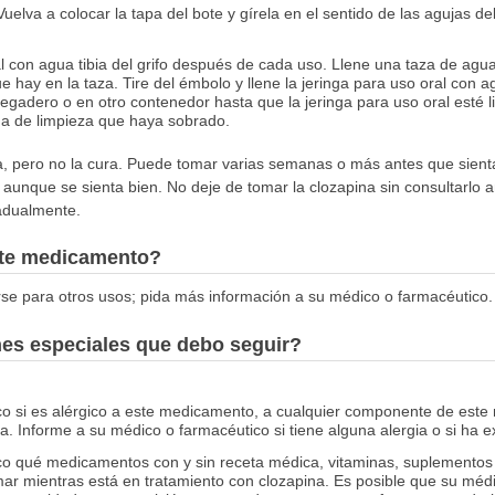
Vuelva a colocar la tapa del bote y gírela en el sentido de las agujas de
l con agua tibia del grifo después de cada uso. Llene una taza de agua
e hay en la taza. Tire del émbolo y llene la jeringa para uso oral con 
egadero o en otro contenedor hasta que la jeringa para uso oral esté l
agua de limpieza que haya sobrado.
ia, pero no la cura. Puede tomar varias semanas o más antes que sienta
 aunque se sienta bien. No deje de tomar la clozapina sin consultarlo 
radualmente.
este medicamento?
se para otros usos; pida más información a su médico o farmacéutico.
nes especiales que debo seguir?
co si es alérgico a este medicamento, a cualquier componente de este
. Informe a su médico o farmacéutico si tiene alguna alergia o si ha 
co qué medicamentos con y sin receta médica, vitaminas, suplementos 
ar mientras está en tratamiento con clozapina. Es posible que su méd