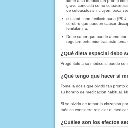
llame a su médico tan pronto com
grave conocida como cetoacidosis. 
de cetoacidosis incluyen: boca seca
si usted tiene fenilcetonuria (PKU
cerebro que pueden causar discap
fenilalanina.
Debe saber que puede aumentar d
regularmente mientras esté toman
¿Qué dieta especial debo 
Pregúntele a su médico si puede con
¿Qué tengo que hacer si me
Tome la dosis que olvidó tan pronto c
su horario de medicación habitual. N
Si se olvida de tomar la clozapina 
médico considere reiniciar el medic
¿Cuáles son los efectos s