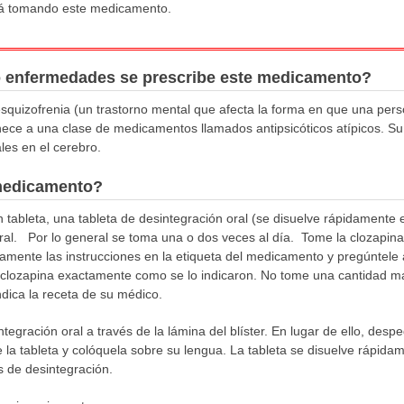
tá tomando este medicamento.
o enfermedades se prescribe este medicamento?
a esquizofrenia (un trastorno mental que afecta la forma en que una per
nece a una clase de medicamentos llamados antipsicóticos atípicos. Su
ales en el cerebro.
medicamento?
 tableta, una tableta de desintegración oral (se disuelve rápidamente 
 oral. Por lo general se toma una o dos veces al día. Tome la clozapi
samente las instrucciones en la etiqueta del medicamento y pregúntele
clozapina exactamente como se lo indicaron. No tome una cantidad ma
dica la receta de su médico.
tegración oral a través de la lámina del blíster. En lugar de ello, desp
a tableta y colóquela sobre su lengua. La tableta se disuelve rápidam
s de desintegración.