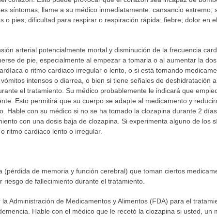
tes síntomas, llame a su médico inmediatamente: cansancio extremo; s
s o pies; dificultad para respirar o respiración rápida; fiebre; dolor en
sión arterial potencialmente mortal y disminución de la frecuencia ca
erse de pie, especialmente al empezar a tomarla o al aumentar la dosis
 cardíaca o ritmo cardiaco irregular o lento, o si está tomando medicamen
vómitos intensos o diarrea, o bien si tiene señales de deshidratación a
ante el tratamiento. Su médico probablemente le indicará que empiec
te. Esto permitirá que su cuerpo se adapte al medicamento y reducirá
o. Hable con su médico si no se ha tomado la clozapina durante 2 dí
amiento con una dosis baja de clozapina. Si experimenta alguno de los s
ritmo cardiaco lento o irregular.
 (pérdida de memoria y función cerebral) que toman ciertos medicame
 riesgo de fallecimiento durante el tratamiento.
 la Administración de Medicamentos y Alimentos (FDA) para el tratam
mencia. Hable con el médico que le recetó la clozapina si usted, un m