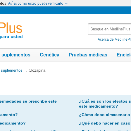
idos
Así es como usted puede verificarlo
Busque
en
MedlinePlus
Acerca de MedlineP
y suplementos
Genética
Pruebas médicas
Encic
y suplementos
→
Clozapina
ermedades se prescribe este
¿Cuáles son los efectos 
este medicamento?
camento?
¿Cómo debo almacenar o
 medicamento?
¿Qué debo hacer en caso