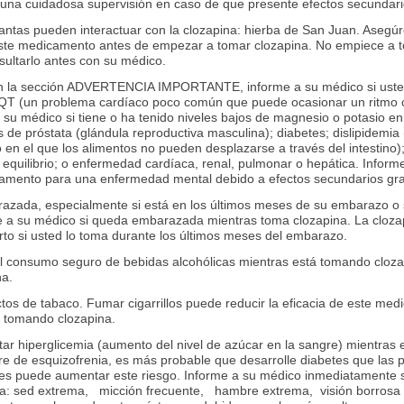
na cuidadosa supervisión en caso de que presente efectos secundari
lantas pueden interactuar con la clozapina: hierba de San Juan. Asegú
ste medicamento antes de empezar a tomar clozapina. No empiece a 
sultarlo antes con su médico.
n la sección ADVERTENCIA IMPORTANTE, informe a su médico si usted 
e QT (un problema cardíaco poco común que puede ocasionar un ritmo c
su médico si tiene o ha tenido niveles bajos de magnesio o potasio en 
s de próstata (glándula reproductiva masculina); diabetes; dislipidemia (
rno en el que los alimentos no pueden desplazarse a través del intestino)
equilibrio; o enfermedad cardíaca, renal, pulmonar o hepática. Inform
camento para una enfermedad mental debido a efectos secundarios gr
razada, especialmente si está en los últimos meses de su embarazo o
e a su médico si queda embarazada mientras toma clozapina. La cloz
rto si usted lo toma durante los últimos meses del embarazo.
l consumo seguro de bebidas alcohólicas mientras está tomando cloza
na.
tos de tabaco. Fumar cigarrillos puede reducir la eficacia de este me
é tomando clozapina.
r hiperglicemia (aumento del nivel de azúcar en la sangre) mientras
sufre de esquizofrenia, es más probable que desarrolle diabetes que la
es puede aumentar este riesgo. Informe a su médico inmediatamente si
na: sed extrema, micción frecuente, hambre extrema, visión borrosa 