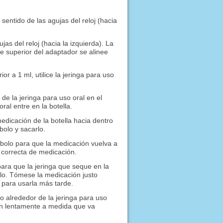
sentido de las agujas del reloj (hacia
jas del reloj (hacia la izquierda). La
te superior del adaptador se alinee
or a 1 ml, utilice la jeringa para uso
 de la jeringa para uso oral en el
ral entre en la botella.
medicación de la botella hacia dentro
bolo y sacarlo.
mbolo para que la medicación vuelva a
s correcta de medicación.
 para que la jeringa que seque en la
bolo. Tómese la medicación justo
a para usarla más tarde.
do alrededor de la jeringa para uso
ón lentamente a medida que va