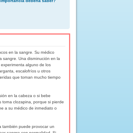
 importancia debería saber?
ncos en la sangre. Su médico
la sangre. Una disminución en la
i experimenta alguno de los
rganta, escalofríos u otros
; heridas que toman mucho tiempo
sión en la cabeza o si bebe
 toma clozapina, porque si pierde
ame a su médico de inmediato o
na también puede provocar un
ar sangre con normalidad. Si