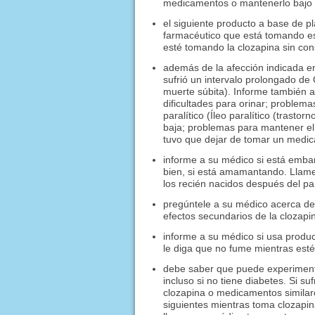
medicamentos o mantenerlo bajo u
el siguiente producto a base de p
farmacéutico que está tomando e
esté tomando la clozapina sin con
además de la afección indicada e
sufrió un intervalo prolongado d
muerte súbita). Informe también a 
dificultades para orinar; problema
paralítico (Íleo paralítico (trasto
baja; problemas para mantener el 
tuvo que dejar de tomar un medi
informe a su médico si está emba
bien, si está amamantando. Llam
los recién nacidos después del pa
pregúntele a su médico acerca de
efectos secundarios de la clozapi
informe a su médico si usa produc
le diga que no fume mientras est
debe saber que puede experimenta
incluso si no tiene diabetes. Si 
clozapina o medicamentos similar
siguientes mientras toma clozapi