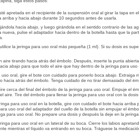
zapina, siga estos pasos:
 apretada en el recipiente de la suspensión oral al girar la tapa en el 
cia arriba y hacia abajo durante 10 segundos antes de usarla.
jándola hacia abajo, y luego girándola en el sentido contrario de las agu
 nueva, pulse el adaptador hacia dentro de la botella hasta que la par
a.
tilice la jeringa para uso oral más pequeña (1 ml). Si su dosis es superi
n aire tirando hacia atrás del émbolo. Después, inserte la punta abierta
cia abajo para que todo el aire que hay dentro de la jeringa para uso o
a uso oral, gire el bote con cuidado para ponerlo boca abajo. Extraiga 
ndo hacia atrás del émbolo. Tenga cuidado de no tirar demasiado del ém
re cerca del final del émbolo de la jeringa para uso oral. Empuje el é
l aire. Tire del émbolo para llenar la jeringa para uso oral con la dosi
inga para uso oral en la botella, gire con cuidado el bote hacia arriba
a para uso oral del adaptador del cuello de la botella sin empujar el ém
nga para uso oral. No prepare una dosis y después la deje en la jering
eringa para uso oral en un lateral de su boca. Cierre los labios apretan
nte mientras el líquido va entrando en su boca. Tráguese la medicaci