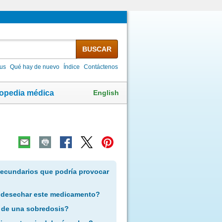
BUSCAR
lus
Qué hay de nuevo
Índice
Contáctenos
English
lopedia médica
secundarios que podría provocar
 desechar este medicamento?
 de una sobredosis?