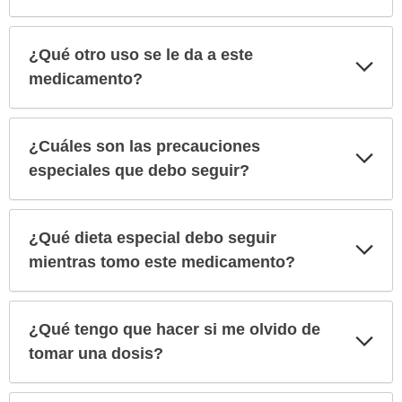
¿Qué otro uso se le da a este
Exp
sec
medicamento?
¿Cuáles son las precauciones
Exp
sec
especiales que debo seguir?
¿Qué dieta especial debo seguir
Exp
sec
mientras tomo este medicamento?
¿Qué tengo que hacer si me olvido de
Exp
sec
tomar una dosis?