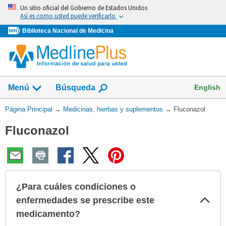
Omita
Un sitio oficial del Gobierno de Estados Unidos
y
Así es como usted puede verificarlo
vaya
Biblioteca Nacional de Medicina
al
Contenido
Mostrar
English
Menú
Búsqueda
el
campo
Usted
Página Principal
→
Medicinas, hierbas y suplementos
→
Fluconazol
de
está
Fluconazol
aquí:
¿Para cuáles condiciones o
Col
enfermedades se prescribe este
sec
medicamento?