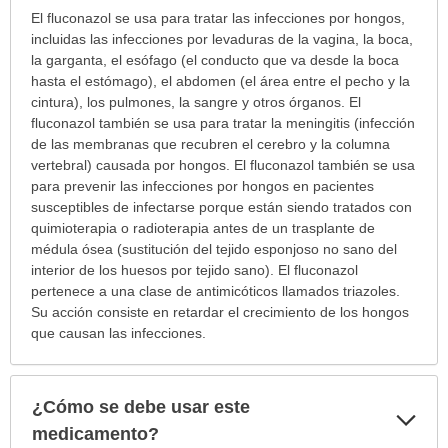
¿Para
El fluconazol se usa para tratar las infecciones por hongos,
cuáles
incluidas las infecciones por levaduras de la vagina, la boca,
condiciones
la garganta, el esófago (el conducto que va desde la boca
o
hasta el estómago), el abdomen (el área entre el pecho y la
enfermedades
cintura), los pulmones, la sangre y otros órganos. El
se
fluconazol también se usa para tratar la meningitis (infección
prescribe
de las membranas que recubren el cerebro y la columna
este
vertebral) causada por hongos. El fluconazol también se usa
medicamento?
para prevenir las infecciones por hongos en pacientes
ha
susceptibles de infectarse porque están siendo tratados con
sido
quimioterapia o radioterapia antes de un trasplante de
extendido.
médula ósea (sustitución del tejido esponjoso no sano del
interior de los huesos por tejido sano). El fluconazol
pertenece a una clase de antimicóticos llamados triazoles.
Su acción consiste en retardar el crecimiento de los hongos
que causan las infecciones.
¿Cómo se debe usar este
Exp
sec
medicamento?