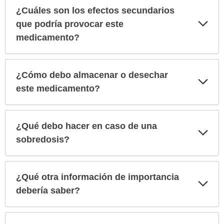
¿Cuáles son los efectos secundarios
Exp
que podría provocar este
sec
medicamento?
¿Cómo debo almacenar o desechar
Exp
sec
este medicamento?
¿Qué debo hacer en caso de una
Exp
sec
sobredosis?
¿Qué otra información de importancia
Exp
sec
debería saber?