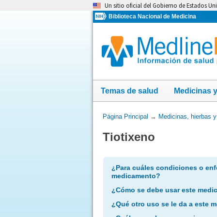
Omita
Un sitio oficial del Gobierno de Estados Un
y
Biblioteca Nacional de Medicina
vaya
al
Contenido
Temas de salud
Medicinas 
Usted
Página Principal
→
Medicinas, hierbas 
está
Tiotixeno
aquí:
¿Para cuáles condiciones o enf
medicamento?
¿Cómo se debe usar este medi
¿Qué otro uso se le da a este