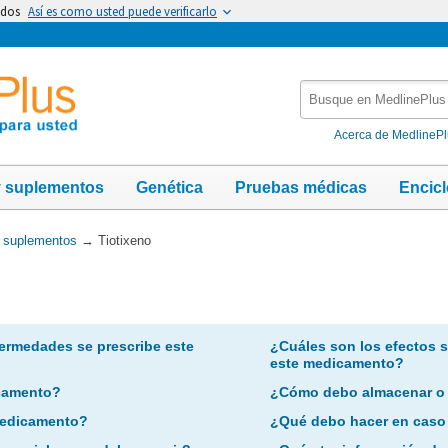
idos
Así es como usted puede verificarlo
Busque
en
MedlinePlus
Acerca de MedlineP
y suplementos
Genética
Pruebas médicas
Encic
y suplementos
→
Tiotixeno
ermedades se prescribe este
¿Cuáles son los efectos 
este medicamento?
camento?
¿Cómo debo almacenar o
 medicamento?
¿Qué debo hacer en caso