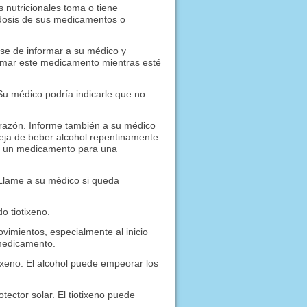
 nutricionales toma o tiene
a dosis de sus medicamentos o
ese de informar a su médico y
omar este medicamento mientras esté
u médico podría indicarle que no
orazón. Informe también a su médico
eja de beber alcohol repentinamente
ar un medicamento para una
 Llame a su médico si queda
o tiotixeno.
imientos, especialmente al inicio
 medicamento.
ixeno. El alcohol puede empeorar los
tector solar. El tiotixeno puede