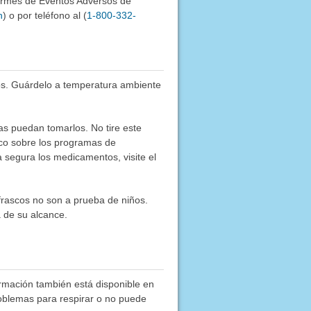
formes de Eventos Adversos de
h
) o por teléfono al (
1-800-332-
os. Guárdelo a temperatura ambiente
as puedan tomarlos. No tire este
co sobre los programas de
segura los medicamentos, visite el
frascos no son a prueba de niños.
 de su alcance.
ormación también está disponible en
roblemas para respirar o no puede