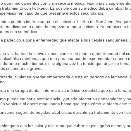
co qué medicamentos con y sin receta médica, vitaminas y suplementos
n tratamiento con tiotixeno. Es posible que su médico deba cambiar l
pervisión en caso de que presente efectos secundarios.
lantas pueden interactuar con el tiotixeno: hierba de San Juan. Asegúr
ste medicamento antes de empezar a tomar tiotixeno. No empiece a t
 antes con su médico.
ha padecido alguna enfermedad que afecte a sus células sanguíneas. S
lguna vez ha tenido convulsiones, cáncer de mama o enfermedad del c
a alcohólica (síntomas que una persona puede experimentar cuando d
 durante mucho tiempo), o si alguna vez ha tenido que dejar de tom
os secundarios graves.
razada, si planea quedar embarazada o está en período de lactancia.
no.
uida una cirugía dental, informe a su médico o dentista que está tomand
to puede causarle somnolencia, y puede afectar su pensamiento y mov
gún vehículo ni opere maquinaria hasta que sepa cómo le afecta este
onsumo seguro de bebidas alcohólicas durante su tratamiento con tiot
rolongada a la luz solar y use ropa que cubra su piel, gafas de sol y pro
 a la luz solar.