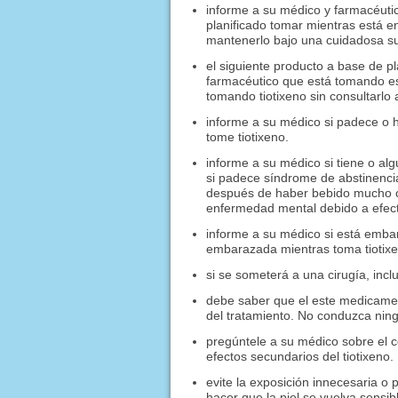
informe a su médico y farmacéuti
planificado tomar mientras está e
mantenerlo bajo una cuidadosa su
el siguiente producto a base de p
farmacéutico que está tomando e
tomando tiotixeno sin consultarlo
informe a su médico si padece o 
tome tiotixeno.
informe a su médico si tiene o a
si padece síndrome de abstinenci
después de haber bebido mucho o
enfermedad mental debido a efect
informe a su médico si está emba
embarazada mientras toma tiotixe
si se someterá a una cirugía, incl
debe saber que el este medicamen
del tratamiento. No conduzca nin
pregúntele a su médico sobre el c
efectos secundarios del tiotixeno.
evite la exposición innecesaria o p
hacer que la piel se vuelva sensible