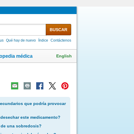
BUSCAR
lus
Qué hay de nuevo
Índice
Contáctenos
English
lopedia médica
secundarios que podría provocar
 desechar este medicamento?
 de una sobredosis?