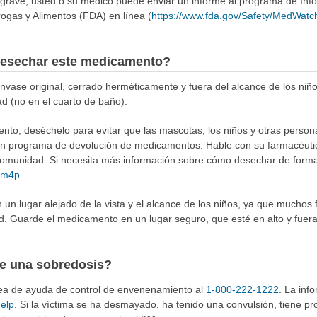
 grave, usted o su médico puede enviar un informe al programa de In
ogas y Alimentos (FDA) en línea (
https://www.fda.gov/Safety/MedWatc
esechar este medicamento?
ase original, cerrado herméticamente y fuera del alcance de los niñ
ad (no en el cuarto de baño).
to, deséchelo para evitar que las mascotas, los niños y otras person
 un programa de devolución de medicamentos. Hable con su farmacéuti
munidad. Si necesita más información sobre cómo desechar de forma 
4Rm4p
.
n lugar alejado de la vista y el alcance de los niños, ya que muchos 
d. Guarde el medicamento en un lugar seguro, que esté en alto y fuera
e una sobredosis?
ínea de ayuda de control de envenenamiento al
1-800-222-1222
. La inf
help
. Si la víctima se ha desmayado, ha tenido una convulsión, tiene p