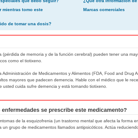
especiales que debo seguir?
¿Qué otra información de
r mientras tomo este
Marcas comerciales
ido de tomar una dosis?
(pérdida de memoria y de la función cerebral) pueden tener una mayor
cos como el tiotixeno.
 la Administración de Medicamentos y Alimentos (FDA, Food and Drug Ad
ltos mayores que padecen demencia. Hable con el médico que le rece
e usted cuida sufre demencia y está tomando tiotixeno.
o enfermedades se prescribe este medicamento?
os síntomas de la esquizofrenia (un trastorno mental que afecta la forma
 a un grupo de medicamentos llamados antipsicóticos. Actúa reduciendo