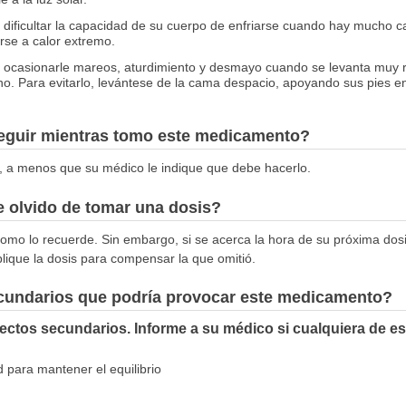
 dificultar la capacidad de su cuerpo de enfriarse cuando hay mucho ca
erse a calor extremo.
e ocasionarle mareos, aturdimiento y desmayo cuando se levanta muy r
o. Para evitarlo, levántese de la cama despacio, apoyando sus pies e
seguir mientras tomo este medicamento?
, a menos que su médico le indique que debe hacerlo.
 olvido de tomar una dosis?
omo lo recuerde. Sin embargo, si se acerca la hora de su próxima dosis
lique la dosis para compensar la que omitió.
ecundarios que podría provocar este medicamento?
fectos secundarios. Informe a su médico si cualquiera de e
ad para mantener el equilibrio