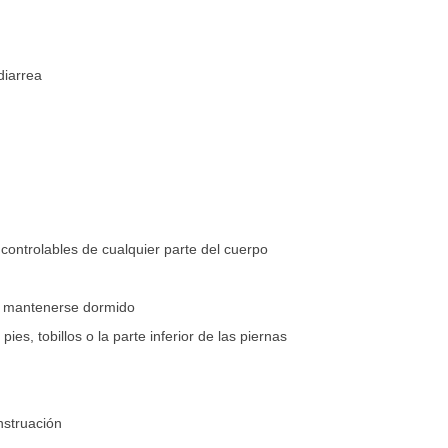
diarrea
ncontrolables de cualquier parte del cuerpo
o o mantenerse dormido
ies, tobillos o la parte inferior de las piernas
nstruación