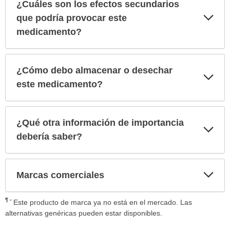
¿Cuáles son los efectos secundarios
Exp
que podría provocar este
sec
medicamento?
¿Cómo debo almacenar o desechar
Exp
sec
este medicamento?
¿Qué otra información de importancia
Exp
sec
debería saber?
Exp
Marcas comerciales
sec
¶
Este producto de marca ya no está en el mercado. Las
alternativas genéricas pueden estar disponibles.