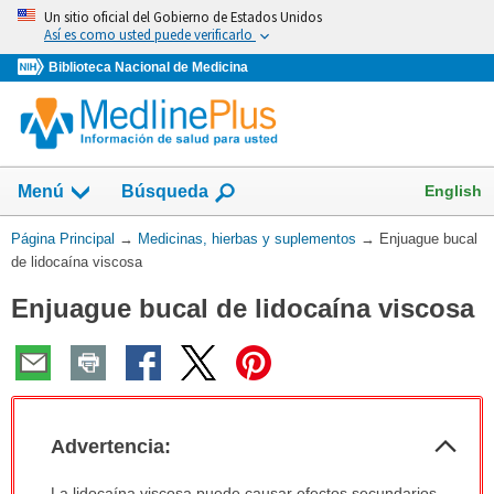
Omita
Un sitio oficial del Gobierno de Estados Unidos
y
Así es como usted puede verificarlo
vaya
Biblioteca Nacional de Medicina
al
Contenido
Mostrar
English
Menú
Búsqueda
el
campo
Usted
Página Principal
→
Medicinas, hierbas y suplementos
→
Enjuague bucal
de
está
de lidocaína viscosa
aquí:
Enjuague bucal de lidocaína viscosa
Col
Advertencia:
sec
Advertencia:
La lidocaína viscosa puede causar efectos secundarios