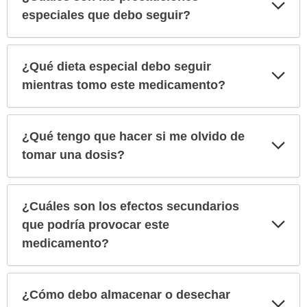
Exp
sec
especiales que debo seguir?
¿Qué dieta especial debo seguir
Exp
sec
mientras tomo este medicamento?
¿Qué tengo que hacer si me olvido de
Exp
sec
tomar una dosis?
¿Cuáles son los efectos secundarios
Exp
que podría provocar este
sec
medicamento?
¿Cómo debo almacenar o desechar
Exp