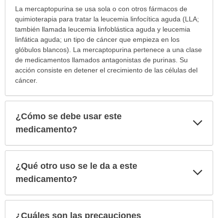
¿Para
La mercaptopurina se usa sola o con otros fármacos de
cuáles
quimioterapia para tratar la leucemia linfocítica aguda (LLA;
condiciones
también llamada leucemia linfoblástica aguda y leucemia
o
linfática aguda; un tipo de cáncer que empieza en los
enfermedades
glóbulos blancos). La mercaptopurina pertenece a una clase
se
de medicamentos llamados antagonistas de purinas. Su
prescribe
acción consiste en detener el crecimiento de las células del
este
cáncer.
medicamento?
ha
sido
¿Cómo se debe usar este
Exp
extendido.
sec
medicamento?
¿Qué otro uso se le da a este
Exp
sec
medicamento?
¿Cuáles son las precauciones