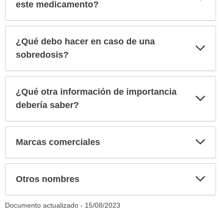
sec
este medicamento?
¿Qué debo hacer en caso de una
Exp
sec
sobredosis?
¿Qué otra información de importancia
Exp
sec
debería saber?
Exp
Marcas comerciales
sec
Exp
Otros nombres
sec
Documento actualizado -
15/08/2023