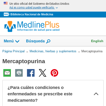
Omita
Un sitio oficial del Gobierno de Estados Unidos
y
Así es como usted puede verificarlo
vaya
Biblioteca Nacional de Medicina
al
Contenido
Mostrar
English
Menú
Búsqueda
el
campo
Usted
Página Principal
→
Medicinas, hierbas y suplementos
→
Mercaptopurina
de
está
Mercaptopurina
aquí:
¿Para cuáles condiciones o
Col
enfermedades se prescribe este
sec
medicamento?