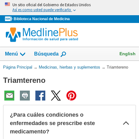
Omita
Un sitio oficial del Gobierno de Estados Unidos
y
Así es como usted puede verificarlo
vaya
Biblioteca Nacional de Medicina
al
Contenido
Mostrar
English
Menú
Búsqueda
el
campo
Usted
Página Principal
→
Medicinas, hierbas y suplementos
→
Triamtereno
de
está
Triamtereno
aquí:
¿Para cuáles condiciones o
Col
enfermedades se prescribe este
sec
medicamento?