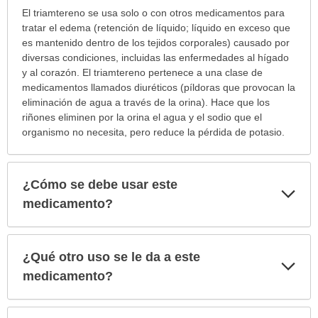
¿Para
El triamtereno se usa solo o con otros medicamentos para
cuáles
tratar el edema (retención de líquido; líquido en exceso que
condiciones
es mantenido dentro de los tejidos corporales) causado por
o
diversas condiciones, incluidas las enfermedades al hígado
enfermedades
y al corazón. El triamtereno pertenece a una clase de
se
medicamentos llamados diuréticos (píldoras que provocan la
prescribe
eliminación de agua a través de la orina). Hace que los
este
riñones eliminen por la orina el agua y el sodio que el
medicamento?
organismo no necesita, pero reduce la pérdida de potasio.
ha
sido
extendido.
¿Cómo se debe usar este
Exp
sec
medicamento?
¿Qué otro uso se le da a este
Exp
sec
medicamento?