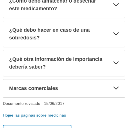
¿Cómo debo almacenar o desechar
Exp
sec
este medicamento?
¿Qué debo hacer en caso de una
Exp
sec
sobredosis?
¿Qué otra información de importancia
Exp
sec
debería saber?
Exp
Marcas comerciales
sec
Documento revisado -
15/06/2017
Hojee las páginas sobre medicinas