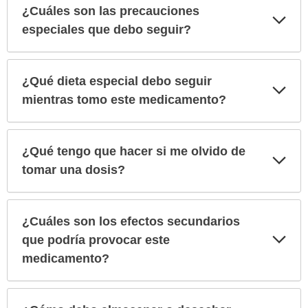
¿Cuáles son las precauciones
Exp
sec
especiales que debo seguir?
¿Qué dieta especial debo seguir
Exp
sec
mientras tomo este medicamento?
¿Qué tengo que hacer si me olvido de
Exp
sec
tomar una dosis?
¿Cuáles son los efectos secundarios
Exp
que podría provocar este
sec
medicamento?