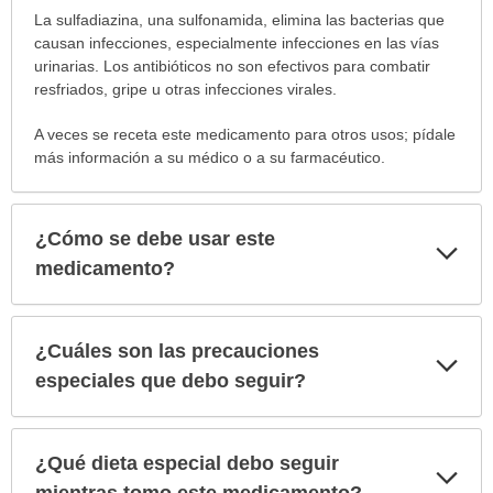
¿Para
La sulfadiazina, una sulfonamida, elimina las bacterias que
cuáles
causan infecciones, especialmente infecciones en las vías
condiciones
urinarias. Los antibióticos no son efectivos para combatir
o
resfriados, gripe u otras infecciones virales.
enfermedades
A veces se receta este medicamento para otros usos; pídale
se
más información a su médico o a su farmacéutico.
prescribe
este
medicamento?
ha
¿Cómo se debe usar este
Exp
sido
sec
medicamento?
extendido.
¿Cuáles son las precauciones
Exp
sec
especiales que debo seguir?
¿Qué dieta especial debo seguir
Exp
sec
mientras tomo este medicamento?