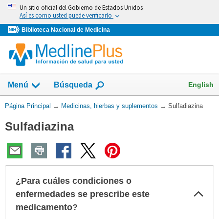
Omita
Un sitio oficial del Gobierno de Estados Unidos
y
Así es como usted puede verificarlo
vaya
Biblioteca Nacional de Medicina
al
Contenido
Mostrar
English
Menú
Búsqueda
el
campo
Usted
Página Principal
→
Medicinas, hierbas y suplementos
→
Sulfadiazina
de
está
Sulfadiazina
aquí:
¿Para cuáles condiciones o
Col
enfermedades se prescribe este
sec
medicamento?