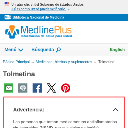
Omita
Un sitio oficial del Gobierno de Estados Unidos
y
Así es como usted puede verificarlo
vaya
Biblioteca Nacional de Medicina
al
Contenido
Mostrar
English
Menú
Búsqueda
el
campo
Usted
Página Principal
→
Medicinas, hierbas y suplementos
→
Tolmetina
de
está
Tolmetina
aquí:
Col
Advertencia:
sec
Advertencia:
Las personas que toman medicamentos antiinflamatorios
ha
sin esteroides (NSAID, por sus siglas en inglés)