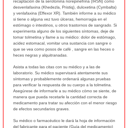
recaptación de la serotonina norepinefrina (IRSN) como
desvenlafaxina (Khedezla, Pristiq), duloxetina (Cymbalta)
y venlafaxina (Effexor XR). También informe a su médico
si tiene o alguna vez tuvo úlceras, hemorragia en el
estómago o intestinos, u otros trastornos de sangrado. Si
experimenta alguno de los siguientes síntomas, deje de
tomar tolmetina y llame a su médico: dolor de estómago,
acidez estomacal, vomitar una sustancia con sangre o
que se vea como posos de café , sangre en las heces o
heces negras y alquitranadas.
Asista a todas las citas con su médico y a las de
laboratorio. Su médico supervisará atentamente sus
síntomas y probablemente ordenará algunas pruebas
para verificar la respuesta de su cuerpo a la tolmetina.
Asegúrese de informarle a su médico cómo se siente, de
manera que pueda recetarle la cantidad correcta de
medicamento para tratar su afección con el menor riesgo
de efectos secundarios graves.
Su médico o farmacéutico le dará la hoja de información
del fabricante para el paciente (Guía del medicamento)