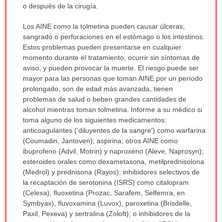
o después de la cirugía.
Los AINE como la tolmetina pueden causar úlceras,
sangrado o perforaciones en el estómago o los intestinos.
Estos problemas pueden presentarse en cualquier
momento durante el tratamiento, ocurrir sin síntomas de
aviso, y pueden provocar la muerte. El riesgo puede ser
mayor para las personas que toman AINE por un período
prolongado, son de edad más avanzada, tienen
problemas de salud o beben grandes cantidades de
alcohol mientras toman tolmetina. Informe a su médico si
toma alguno de los siguientes medicamentos:
anticoagulantes ('diluyentes de la sangre') como warfarina
(Coumadin, Jantoven); aspirina; otros AINE como
ibuprofeno (Advil, Motrin) y naproxeno (Aleve, Naprosyn);
esteroides orales como dexametasona, metilprednisolona
(Medrol) y prednisona (Rayos); inhibidores selectivos de
la recaptación de serotonina (ISRS) como citalopram
(Celexa), fluoxetina (Prozac, Sarafem, Selfemra, en
Symbyax), fluvoxamina (Luvox), paroxetina (Brisdelle,
Paxil, Pexeva) y sertralina (Zoloft); o inhibidores de la