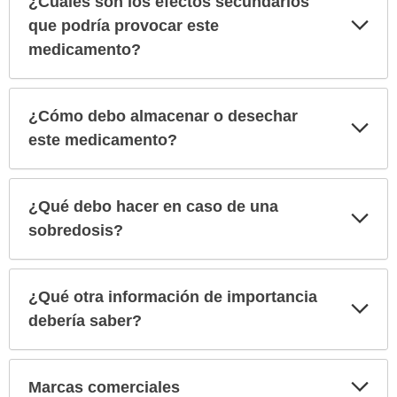
¿Cuáles son los efectos secundarios
Exp
que podría provocar este
sec
medicamento?
¿Cómo debo almacenar o desechar
Exp
sec
este medicamento?
¿Qué debo hacer en caso de una
Exp
sec
sobredosis?
¿Qué otra información de importancia
Exp
sec
debería saber?
Exp
Marcas comerciales
sec