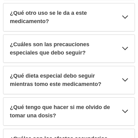
¿Qué otro uso se le da a este
Exp
sec
medicamento?
¿Cuáles son las precauciones
Exp
sec
especiales que debo seguir?
¿Qué dieta especial debo seguir
Exp
sec
mientras tomo este medicamento?
¿Qué tengo que hacer si me olvido de
Exp
sec
tomar una dosis?