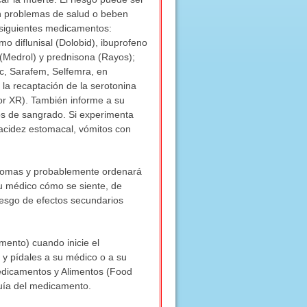
n problemas de salud o beben
 siguientes medicamentos:
o diflunisal (Dolobid), ibuprofeno
(Medrol) y prednisona (Rayos);
ac, Sarafem, Selfemra, en
e la recaptación de la serotonina
xor XR). También informe a su
nos de sangrado. Si experimenta
 acidez estomacal, vómitos con
íntomas y probablemente ordenará
su médico cómo se siente, de
iesgo de efectos secundarios
mento) cuando inicie el
 y pídales a su médico o a su
Medicamentos y Alimentos (Food
 Guía del medicamento.