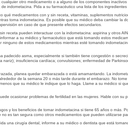
a cualquier otro medicamento o a alguno de los componentes inactivos 
de indometacina. Pida a su farmacéutico una lista de los ingredientes 
o qué medicamentos con y sin receta, vitaminas, suplementos nutricio
tras toma indometacina. Es posible que su médico deba cambiar la d
pervisión en caso de que presente efectos secundarios.
sin receta pueden interactuar con la indometacina: aspirina y otros AI
 informar a su médico y farmacéutico que está tomando estos medica
 ninguno de estos medicamentos mientras esté tomando indometacina 
a padecido asma, especialmente si también tiene congestión o secreci
 la nariz); insuficiencia cardíaca; convulsiones; enfermedad de Parkin
arazada, planea quedar embarazada o está amamantando. La indometac
 alrededor de la semana 20 o más tarde durante el embarazo. No tome
menos que su médico le indique que lo haga. Llame a su médico si q
ede ocasionar problemas de fertilidad en las mujeres. Hable con su p
sgos y los beneficios de tomar indometacina si tiene 65 años o más. Po
no es tan segura como otros medicamentos que pueden utilizarse para
luida una cirugía dental, informe a su médico o dentista que está toma