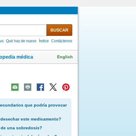
BUSCAR
lus
Qué hay de nuevo
Índice
Contáctenos
English
lopedia médica
secundarios que podría provocar
 desechar este medicamento?
 de una sobredosis?