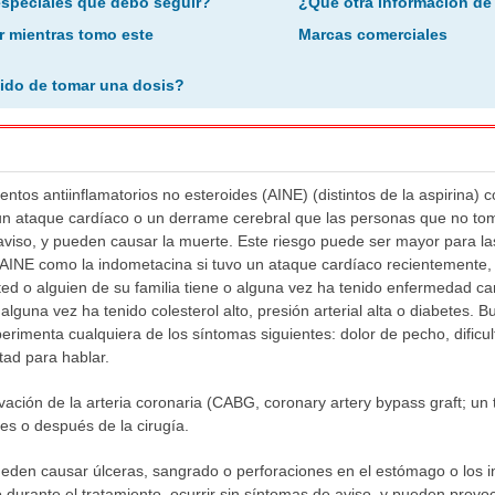
especiales que debo seguir?
¿Qué otra información de
r mientras tomo este
Marcas comerciales
ido de tomar una dosis?
os antiinflamatorios no esteroides (AINE) (distintos de la aspirina)
r un ataque cardíaco o un derrame cerebral que las personas que no t
 aviso, y pueden causar la muerte. Este riesgo puede ser mayor para 
AINE como la indometacina si tuvo un ataque cardíaco recientemente, 
ted o alguien de su familia tiene o alguna vez ha tenido enfermedad c
o alguna vez ha tenido colesterol alto, presión arterial alta o diabetes
imenta cualquiera de los síntomas siguientes: dolor de pecho, dificult
ltad para hablar.
vación de la arteria coronaria (CABG, coronary artery bypass graft; un 
es o después de la cirugía.
den causar úlceras, sangrado o perforaciones en el estómago o los i
urante el tratamiento, ocurrir sin síntomas de aviso, y pueden provoc