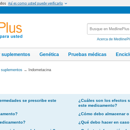
idos
Así es como usted puede verificarlo
Busque
en
MedlinePlus
Acerca de MedlineP
y suplementos
Genética
Pruebas médicas
Encic
y suplementos
→
Indometacina
ermedades se prescribe este
¿Cuáles son los efectos 
este medicamento?
camento?
¿Cómo debo almacenar o
 medicamento?
¿Qué debo hacer en caso