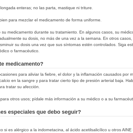
longada enteras; no las parta, mastique ni triture.
a bien para mezclar el medicamento de forma uniforme.
e su medicamento durante su tratamiento. En algunos casos, su médi
radualmente su dosis, no más de una vez a la semana. En otros caso
sminuir su dosis una vez que sus síntomas estén controlados. Siga esta
édico o farmacéutico.
este medicamento?
asiones para aliviar la fiebre, el dolor y la inflamación causados por 
calcio en la sangre y para tratar cierto tipo de presión arterial baja. H
a tratar su afección.
para otros usos; pídale más información a su médico o a su farmacéut
nes especiales que debo seguir?
si es alérgico a la indometacina, al ácido acetilsalicílico u otros AINE