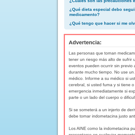
¿Cuáles son las precauciones 
¿Qué dieta especial debo segui
medicamento?
¿Qué tengo que hacer si me olv
Advertencia:
Las personas que toman medicament
tener un riesgo más alto de sufri
eventos pueden ocurrir sin previo
durante mucho tiempo. No use un 
médico. Informe a su médico si us
cerebral, si usted fuma y si tiene 
emergencia inmediatamente si exper
parte o un lado del cuerpo o dificu
Si se someterá a un injerto de deri
debe tomar indometacina justo ant
Los AINE como la indometacina pue
presentarse en cualquier momento d