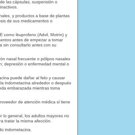
de las cápsulas, suspensión o
inactivos.
nales, y productos a base de plantas
osis de sus medicamentos o
NE como ibuprofeno (Advil, Motrin) y
mentos antes de empezar a tomar
sin consultarlo antes con su
ón nasal frecuente o pólipos nasales
son; depresión o enfermedad mental o
ina puede dañar al feto y causar
 la indometacina alrededor o después
ueda embarazada mientras toma
roveedor de atención médica si tiene
r lo general, los adultos mayores no
 tratar la misma afección.
ndo indometacina.