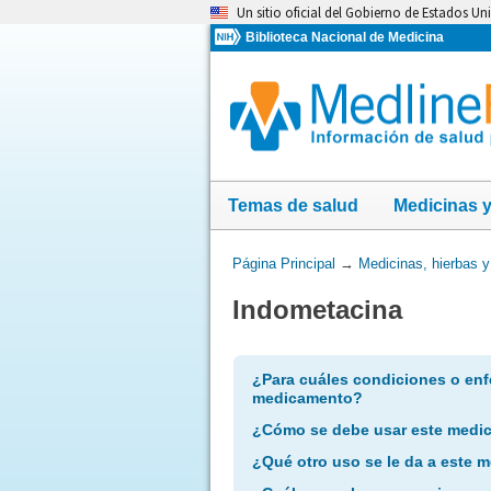
Omita
Un sitio oficial del Gobierno de Estados Un
y
Biblioteca Nacional de Medicina
vaya
al
Contenido
Temas de salud
Medicinas 
Usted
Página Principal
→
Medicinas, hierbas 
está
Indometacina
aquí:
¿Para cuáles condiciones o enf
medicamento?
¿Cómo se debe usar este medi
¿Qué otro uso se le da a este