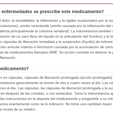
o enfermedades se prescribe este medicamento?
dolor, la sensibilidad, la inflamación y la rigidez ocasionados por la oste
culaciones), artritis reumatoide (artritis causada por la inflamación del 
e afecta principalmente la columna vertebral). La indometacina también s
ación de un saco lleno de líquido en la articulación del hombro) y la ten
 cápsulas de liberación inmediata y la suspensión (líquido) de indomet
dolor articular intenso e hinchazón causada por la acumulación de cierta
se de medicamentos llamados AINE. Su acción consiste en detener la 
nflamación.
medicamento?
s en cápsulas, cápsulas de liberación prolongada (acción prolongada)
ndometacina generalmente se toman de dos a cuatro veces al día. Las c
es al día. Las cápsulas, las cápsulas de liberación prolongada y la 
nte después de las comidas, o con antiácidos. Tome la indometacina
las instrucciones en la etiqueta del medicamento y pregúntele a su mé
cina exactamente como se lo indicaron. No tome una cantidad mayor 
la receta de su médico.