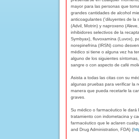
mayor para las personas que toma
grandes cantidades de alcohol mie
anticoagulantes ('diluyentes de la
(Advil, Motrin) y naproxeno (Alev
inhibidores selectivos de la recap
Symbyax), fluvoxamina (Luvox), paro
norepinefrina (IRSN) como desvenla
médico si tiene o alguna vez ha te
alguno de los siguientes síntomas
sangre o con aspecto de café moli
Asista a todas las citas con su m
algunas pruebas para verificar la
manera que pueda recetarle la can
graves.
Su médico o farmacéutico le dará l
tratamiento con indometacina y cad
farmacéutico que le aclaren cualqu
and Drug Administration, FDA) (
ht