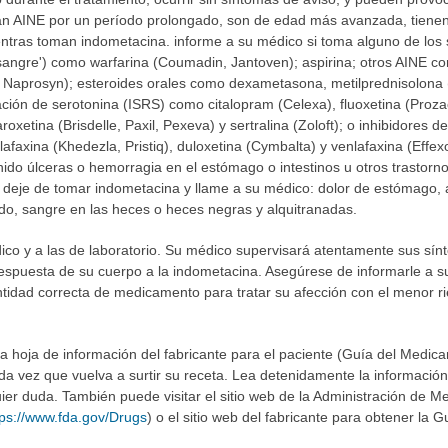
n AINE por un período prolongado, son de edad más avanzada, tiene
ntras toman indometacina. informe a su médico si toma alguno de los
 sangre') como warfarina (Coumadin, Jantoven); aspirina; otros AINE com
e, Naprosyn); esteroides orales como dexametasona, metilprednisolona 
tación de serotonina (ISRS) como citalopram (Celexa), fluoxetina (Proz
xetina (Brisdelle, Paxil, Pexeva) y sertralina (Zoloft); o inhibidores d
faxina (Khedezla, Pristiq), duloxetina (Cymbalta) y venlafaxina (Effe
nido úlceras o hemorragia en el estómago o intestinos u otros trastor
, deje de tomar indometacina y llame a su médico: dolor de estómago,
do, sangre en las heces o heces negras y alquitranadas.
édico y a las de laboratorio. Su médico supervisará atentamente sus s
 respuesta de su cuerpo a la indometacina. Asegúrese de informarle a 
tidad correcta de medicamento para tratar su afección con el menor r
a hoja de información del fabricante para el paciente (Guía del Medica
a vez que vuelva a surtir su receta. Lea detenidamente la información
ier duda. También puede visitar el sitio web de la Administración de 
tps://www.fda.gov/Drugs
) o el sitio web del fabricante para obtener la