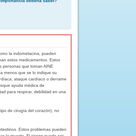
 importancia debería saber?
 como la indometacina, pueden
oman estos medicamentos. Estos
las personas que toman AINE
a menos que se lo indique su
ardíaca, ataque cardíaco o derrame
. Busque ayuda médica de
ad para respirar, debilidad en una
tipo de cirugía del corazón), no
ntestinos. Estos problemas pueden
ar la muerte. El riesgo puede ser