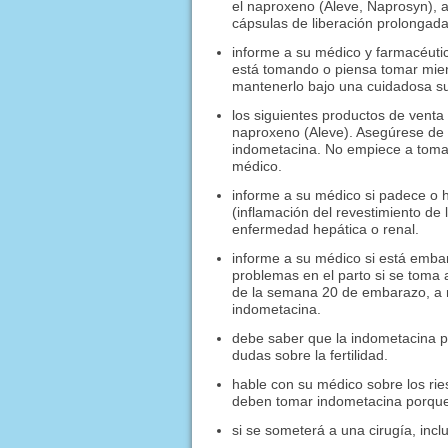
el naproxeno (Aleve, Naprosyn), 
cápsulas de liberación prolongada 
informe a su médico y farmacéutic
está tomando o piensa tomar mien
mantenerlo bajo una cuidadosa su
los siguientes productos de venta 
naproxeno (Aleve). Asegúrese de
indometacina. No empiece a tomar
médico.
informe a su médico si padece o h
(inflamación del revestimiento de
enfermedad hepática o renal.
informe a su médico si está emb
problemas en el parto si se toma
de la semana 20 de embarazo, a 
indometacina.
debe saber que la indometacina pu
dudas sobre la fertilidad.
hable con su médico sobre los rie
deben tomar indometacina porque 
si se someterá a una cirugía, inc