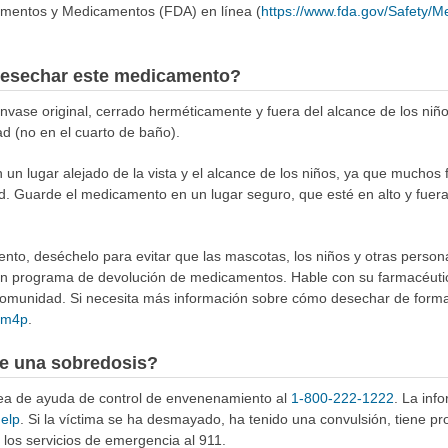
imentos y Medicamentos (FDA) en línea (
https://www.fda.gov/Safety/
esechar este medicamento?
ase original, cerrado herméticamente y fuera del alcance de los niñ
ad (no en el cuarto de baño).
n lugar alejado de la vista y el alcance de los niños, ya que muchos 
d. Guarde el medicamento en un lugar seguro, que esté en alto y fuer
to, deséchelo para evitar que las mascotas, los niños y otras person
 un programa de devolución de medicamentos. Hable con su farmacéuti
munidad. Si necesita más información sobre cómo desechar de forma 
4Rm4p
.
e una sobredosis?
ínea de ayuda de control de envenenamiento al
1-800-222-1222
. La inf
help
. Si la víctima se ha desmayado, ha tenido una convulsión, tiene p
los servicios de emergencia al 911.