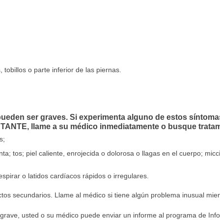
obillos o parte inferior de las piernas.
ueden ser graves. Si experimenta alguno de estos síntoma
NTE, llame a su médico inmediatamente o busque tratam
s;
nta; tos; piel caliente, enrojecida o dolorosa o llagas en el cuerpo; mic
spirar o latidos cardíacos rápidos o irregulares.
ectos secundarios. Llame al médico si tiene algún problema inusual mi
 grave, usted o su médico puede enviar un informe al programa de In