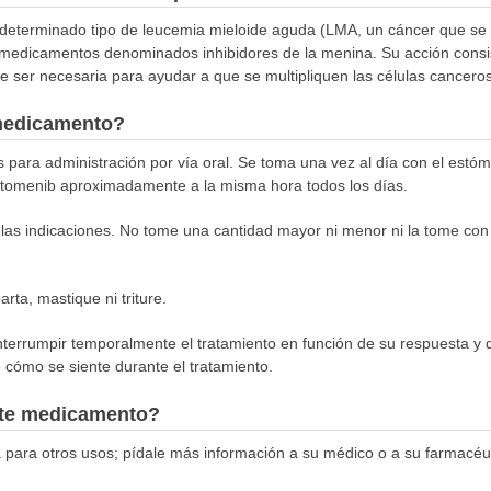
un determinado tipo de leucemia mieloide aguda (LMA, un cáncer que se i
 medicamentos denominados inhibidores de la menina. Su acción consist
e ser necesaria para ayudar a que se multipliquen las células cancero
medicamento?
s para administración por vía oral. Se toma una vez al día con el estó
ftomenib aproximadamente a la misma hora todos los días.
as indicaciones. No tome una cantidad mayor ni menor ni la tome con 
rta, mastique ni triture.
interrumpir temporalmente el tratamiento en función de su respuesta y 
cómo se siente durante el tratamiento.
este medicamento?
 para otros usos; pídale más información a su médico o a su farmacéut