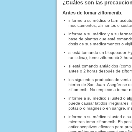
¿Cuáles son las precaucio
Antes de tomar ziftomenib,
informe a su médico o farmacéuti
medicamentos, alimentos o sustanc
informe a su médico y a su farmac
base de plantas que esté tomando
dosis de sus medicamentos o vigil
si está tomando un bloqueador H
ranitidina), tome ziftomenib 2 h
si está tomando antiácidos (como 
antes o 2 horas después de zifto
los siguientes productos de venta
hierba de San Juan. Asegúrese d
ziftomenib. No empiece a tomar n
informe a su médico si usted o al
puede causar latidos irregulares,
potasio o magnesio en sangre, ins
informe a su médico si usted o 
mientras toma ziftomenib. Es pos
anticonceptivos eficaces para pre
usar métodos anticonceptivos efi