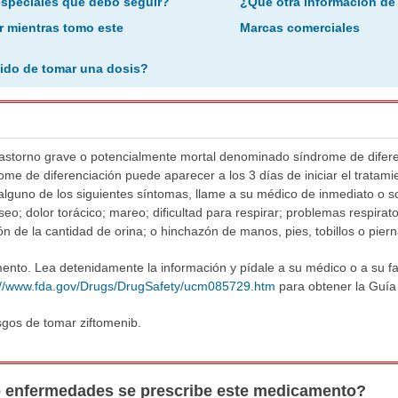
especiales que debo seguir?
¿Qué otra información de
r mientras tomo este
Marcas comerciales
ido de tomar una dosis?
rastorno grave o potencialmente mortal denominado síndrome de difere
rome de diferenciación puede aparecer a los 3 días de iniciar el trata
lguno de los siguientes síntomas, llame a su médico de inmediato o so
 óseo; dolor torácico; mareo; dificultad para respirar; problemas respira
n de la cantidad de orina; o hinchazón de manos, pies, tobillos o piern
ento. Lea detenidamente la información y pídale a su médico o a su fa
://www.fda.gov/Drugs/DrugSafety/ucm085729.htm
para obtener la Guía
sgos de tomar ziftomenib.
o enfermedades se prescribe este medicamento?