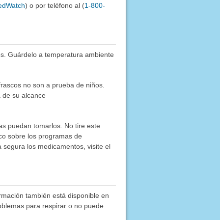
MedWatch
) o por teléfono al (
1-800-
os. Guárdelo a temperatura ambiente
frascos no son a prueba de niños.
a de su alcance
as puedan tomarlos. No tire este
co sobre los programas de
segura los medicamentos, visite el
ormación también está disponible en
roblemas para respirar o no puede