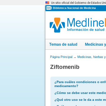
Omita
Un sitio oficial del Gobierno de Estados Un
y
Biblioteca Nacional de Medicina
vaya
al
Contenido
Temas de salud
Medicinas 
Usted
Página Principal
→
Medicinas, hierbas 
está
Ziftomenib
aquí:
¿Para cuáles condiciones o enf
medicamento?
¿Cómo se debe usar este medi
¿Qué otro uso se le da a este