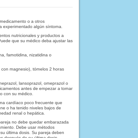
 medicamento o a otros
 ha experimentado algún síntoma.
ntos nutricionales y productos a
Puede que su médico deba ajustar las
a, famotidina, nizatidina o
o con magnesio), tómelos 2 horas
omeprazol, lansoprazol, omeprazol o
dicamentos antes de empezar a tomar
lo con su médico.
lema cardíaco poco frecuente que
ne o ha tenido niveles bajos de
medad renal o hepática.
 pareja no debe quedar embarazada
tamiento. Debe usar métodos
su última dosis. Su pareja deben
s después de su última dosis.