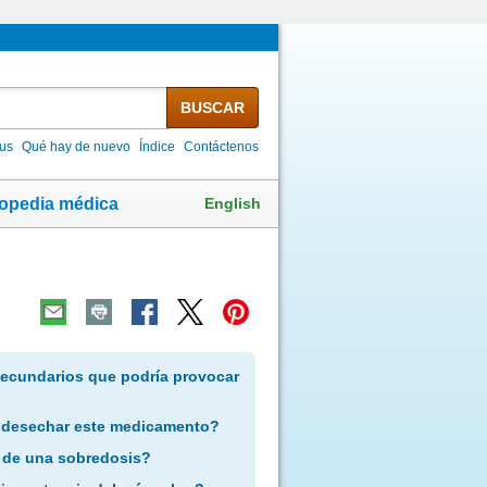
BUSCAR
lus
Qué hay de nuevo
Índice
Contáctenos
English
lopedia médica
secundarios que podría provocar
 desechar este medicamento?
 de una sobredosis?