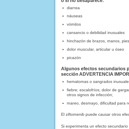
o si no desaparece:
diarrea
náuseas
vómitos
cansancio o debilidad inusuales
hinchazón de brazos, manos, pies, t
dolor muscular, articular u óseo
picazón
Algunos efectos secundarios p
sección ADVERTENCIA IMPORTA
hematomas o sangrados inusuale
fiebre; escalofríos; dolor de garga
otros signos de infección;
mareo, desmayo, dificultad para re
El ziftomenib puede causar otros ef
Si experimenta un efecto secundario