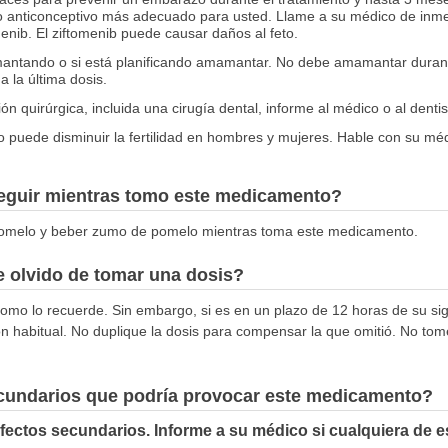
 anticonceptivo más adecuado para usted. Llame a su médico de inmed
nib. El ziftomenib puede causar daños al feto.
antando o si está planificando amamantar. No debe amamantar durante 
 la última dosis.
ón quirúrgica, incluida una cirugía dental, informe al médico o al dent
puede disminuir la fertilidad en hombres y mujeres. Hable con su méd
seguir mientras tomo este medicamento?
pomelo y beber zumo de pomelo mientras toma este medicamento.
 olvido de tomar una dosis?
omo lo recuerde. Sin embargo, si es en un plazo de 12 horas de su sigu
n habitual. No duplique la dosis para compensar la que omitió. No tom
ecundarios que podría provocar este medicamento?
fectos secundarios. Informe a su médico si cualquiera de 