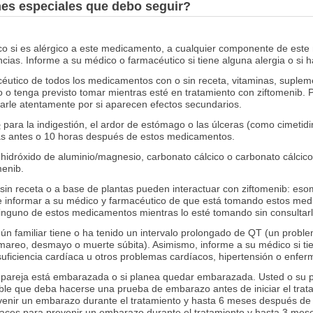
nes especiales que debo seguir?
co si es alérgico a este medicamento, a cualquier componente de este
ias. Informe a su médico o farmacéutico si tiene alguna alergia o si
éutico de todos los medicamentos con o sin receta, vitaminas, supleme
 o tenga previsto tomar mientras esté en tratamiento con ziftomenib. 
arle atentamente por si aparecen efectos secundarios.
para la indigestión, el ardor de estómago o las úlceras (como cimetidin
2
oras antes o 10 horas después de estos medicamentos.
hidróxido de aluminio/magnesio, carbonato cálcico o carbonato cálcic
menib.
 sin receta o a base de plantas pueden interactuar con ziftomenib: es
e informar a su médico y farmacéutico de que está tomando estos me
inguno de estos medicamentos mientras lo esté tomando sin consultar
gún familiar tiene o ha tenido un intervalo prolongado de QT (un prob
 mareo, desmayo o muerte súbita). Asimismo, informe a su médico si tie
uficiencia cardíaca u otros problemas cardíacos, hipertensión o enfer
su pareja está embarazada o si planea quedar embarazada. Usted o su
ible que deba hacerse una prueba de embarazo antes de iniciar el tra
venir un embarazo durante el tratamiento y hasta 6 meses después de 
caces para prevenir un embarazo durante el tratamiento y hasta 3 mese