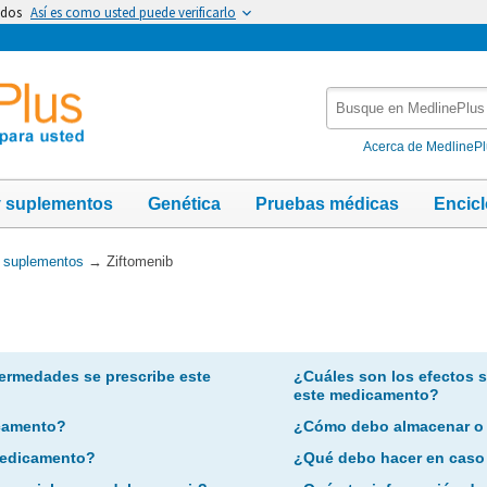
idos
Así es como usted puede verificarlo
Busque
en
MedlinePlus
Acerca de MedlineP
y suplementos
Genética
Pruebas médicas
Encic
y suplementos
→
Ziftomenib
ermedades se prescribe este
¿Cuáles son los efectos 
este medicamento?
camento?
¿Cómo debo almacenar o
 medicamento?
¿Qué debo hacer en caso