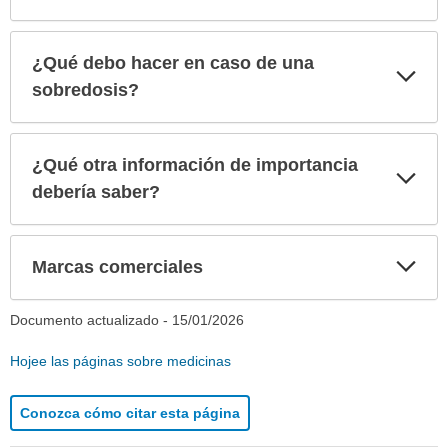
¿Qué debo hacer en caso de una
Exp
sec
sobredosis?
¿Qué otra información de importancia
Exp
sec
debería saber?
Exp
Marcas comerciales
sec
Documento actualizado -
15/01/2026
Hojee las páginas sobre medicinas
Conozca cómo citar esta página