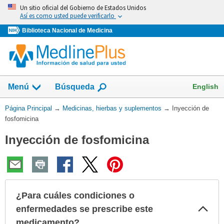
Omita
Un sitio oficial del Gobierno de Estados Unidos
y
Así es como usted puede verificarlo
vaya
Biblioteca Nacional de Medicina
al
Contenido
Mostrar
English
Menú
Búsqueda
el
campo
Usted
Página Principal
→
Medicinas, hierbas y suplementos
→
Inyección de
de
está
fosfomicina
aquí:
Inyección de fosfomicina
¿Para cuáles condiciones o
Col
enfermedades se prescribe este
sec
medicamento?