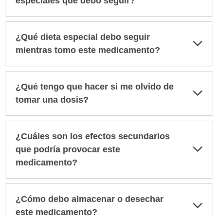
especiales que debo seguir?
¿Qué dieta especial debo seguir
Exp
sec
mientras tomo este medicamento?
¿Qué tengo que hacer si me olvido de
Exp
sec
tomar una dosis?
¿Cuáles son los efectos secundarios
Exp
que podría provocar este
sec
medicamento?
¿Cómo debo almacenar o desechar
Exp
sec
este medicamento?