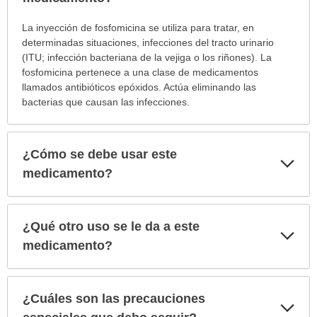
¿Para
La inyección de fosfomicina se utiliza para tratar, en
cuáles
determinadas situaciones, infecciones del tracto urinario
condiciones
(ITU; infección bacteriana de la vejiga o los riñones). La
o
fosfomicina pertenece a una clase de medicamentos
enfermedades
llamados antibióticos epóxidos. Actúa eliminando las
se
bacterias que causan las infecciones.
prescribe
este
medicamento?
¿Cómo se debe usar este
Exp
ha
sec
medicamento?
sido
extendido.
¿Qué otro uso se le da a este
Exp
sec
medicamento?
¿Cuáles son las precauciones
Exp
sec