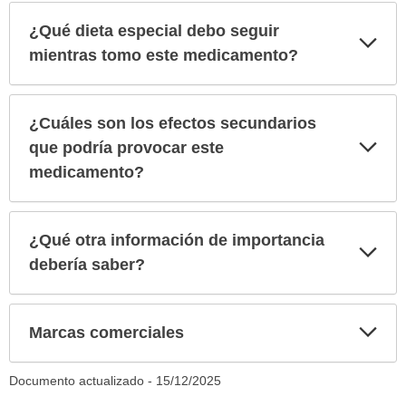
¿Qué dieta especial debo seguir
Exp
sec
mientras tomo este medicamento?
¿Cuáles son los efectos secundarios
Exp
que podría provocar este
sec
medicamento?
¿Qué otra información de importancia
Exp
sec
debería saber?
Exp
Marcas comerciales
sec
Documento actualizado -
15/12/2025