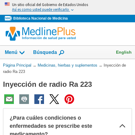
Omita
Un sitio oficial del Gobierno de Estados Unidos
y
Así es como usted puede verificarlo
vaya
Biblioteca Nacional de Medicina
al
Contenido
Mostrar
English
Menú
Búsqueda
el
campo
Usted
Página Principal
→
Medicinas, hierbas y suplementos
→
Inyección de
de
está
radio Ra 223
aquí:
Inyección de radio Ra 223
¿Para cuáles condiciones o
Col
enfermedades se prescribe este
sec
medicamento?