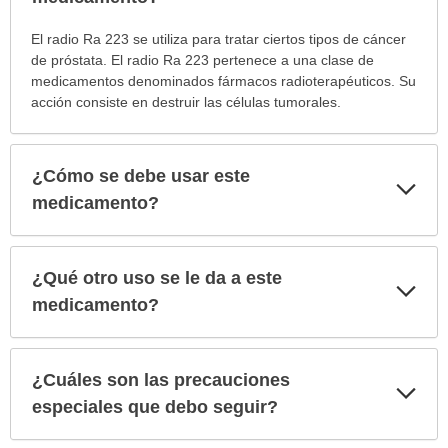
¿Para
El radio Ra 223 se utiliza para tratar ciertos tipos de cáncer
cuáles
de próstata. El radio Ra 223 pertenece a una clase de
condiciones
medicamentos denominados fármacos radioterapéuticos. Su
o
acción consiste en destruir las células tumorales.
enfermedades
se
prescribe
¿Cómo se debe usar este
Exp
este
sec
medicamento?
medicamento?
ha
sido
extendido.
¿Qué otro uso se le da a este
Exp
sec
medicamento?
¿Cuáles son las precauciones
Exp
sec
especiales que debo seguir?