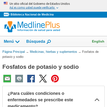
Omita
Un sitio oficial del Gobierno de Estados Unidos
y
Así es como usted puede verificarlo
vaya
Biblioteca Nacional de Medicina
al
Contenido
Mostrar
English
Menú
Búsqueda
el
campo
Usted
Página Principal
→
Medicinas, hierbas y suplementos
→
Fosfatos de
de
está
potasio y sodio
aquí:
Fosfatos de potasio y sodio
¿Para cuáles condiciones o
Col
enfermedades se prescribe este
sec
medicamento?