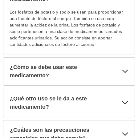
¿Para
Los fosfatos de potasio y sodio se usan para proporcionar
cuáles
una fuente de fósforo al cuerpo. También se usa para
condiciones
aumentar la acidez de la orina. Los fosfatos de potasio y
o
sodio pertenecen a una clase de medicamentos llamados
enfermedades
acidificantes urinarios. Su acción consiste en aportar
se
cantidades adicionales de fósforo al cuerpo.
prescribe
este
medicamento?
¿Cómo se debe usar este
Exp
ha
sec
medicamento?
sido
extendido.
¿Qué otro uso se le da a este
Exp
sec
medicamento?
¿Cuáles son las precauciones
Exp
sec