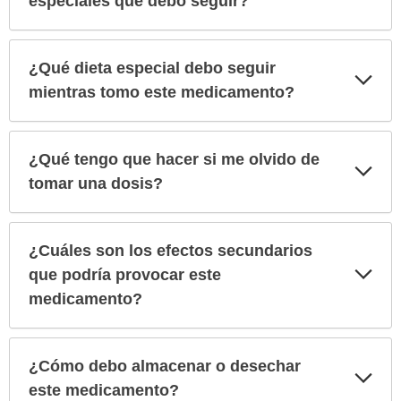
especiales que debo seguir?
¿Qué dieta especial debo seguir
Exp
sec
mientras tomo este medicamento?
¿Qué tengo que hacer si me olvido de
Exp
sec
tomar una dosis?
¿Cuáles son los efectos secundarios
Exp
que podría provocar este
sec
medicamento?
¿Cómo debo almacenar o desechar
Exp
sec
este medicamento?