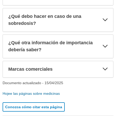
¿Qué debo hacer en caso de una
Exp
sec
sobredosis?
¿Qué otra información de importancia
Exp
sec
debería saber?
Exp
Marcas comerciales
sec
Documento actualizado -
15/04/2025
Hojee las páginas sobre medicinas
Conozca cómo citar esta página